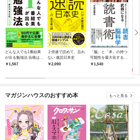
どんな人でも1番結果
２倍速で読めて、忘れ
「脳」と「本」の持つ
ミス
が出る勉強法 合格は
ない 速読日本史
可能性を最大化する
「あたりまえ化」の法
武器になる読書術
1,
1,567
2,090
1,540
則
マガジンハウスのおすすめ本
もっと見る