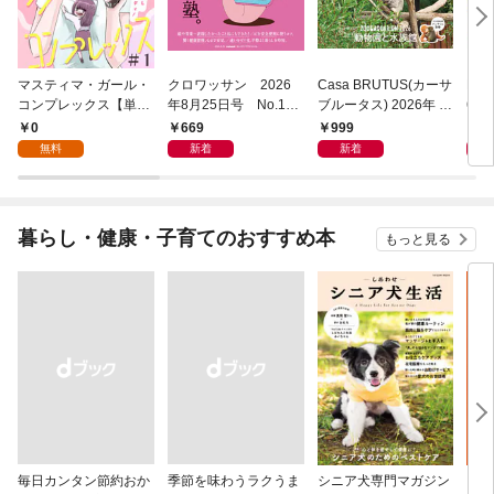
マスティマ・ガール・
クロワッサン 2026
Casa BRUTUS(カーサ
POP
コンプレックス【単
年8月25日号 No.117
ブルータス) 2026年 9
6年
話】１
1 [大人のAI＆スマホ
月号 [もっと学べる！
仕事
0
669
999
8
塾。]
動物園と水族館]
無料
新着
新着
暮らし・健康・子育てのおすすめ本
もっと見る
毎日カンタン節約おか
季節を味わうラクうま
シニア犬専門マガジン
アイ