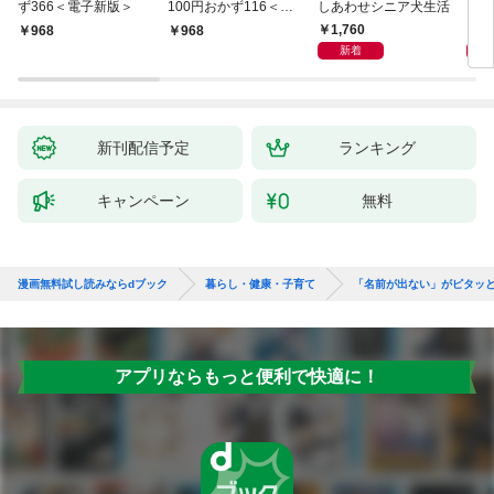
ず366＜電子新版＞
100円おかず116＜電
しあわせシニア犬生活
ピ 
子新版＞
しも
1,760
1,
￥968
￥968
新着
新刊配信予定
ランキング
キャンペーン
無料
漫画無料試し読みならdブック
暮らし・健康・子育て
「名前が出ない」がピタッ
アプリならもっと便利で快適に！