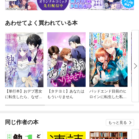
あわせてよく買われている本
【単行本】おデブ悪女
【タテヨミ】あなたは
バッドエンド目前のヒ
【タ
に転生したら、なぜか
もういりません
ロインに転生した私、
リ〜
ラスボス王子様に執着
今世では恋愛するつも
されています
りがチートな兄が離し
てくれません！？@C
OMIC
同じ作者の本
もっと見る