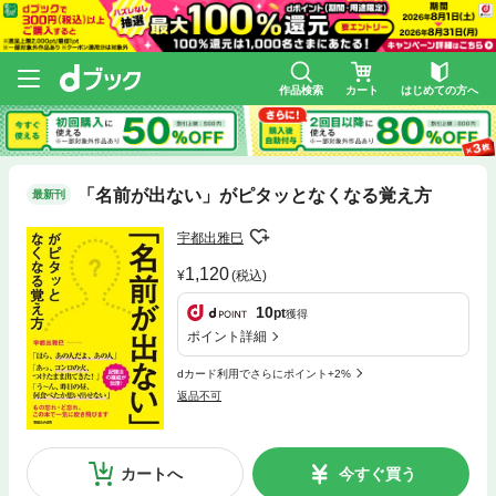
作品検索
カート
はじめての方へ
「名前が出ない」がピタッとなくなる覚え方
最新刊
宇都出雅巳
1,120
(税込)
10
pt
獲得
ポイント詳細
dカード利用でさらにポイント+2%
返品不可
カートへ
今すぐ買う