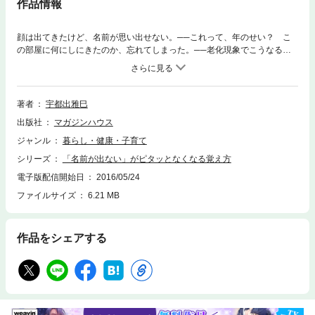
作品情報
顔は出てきたけど、名前が思い出せない。──これって、年のせい？ こ
の部屋に何にしにきたのか、忘れてしまった。──老化現象でこうなる
の？昨日の昼に何を食べたか、思い出すのにひと苦労。──いよいよボケ
の始まりか？注意していたのに、鍋の火を止め忘れて焦がしてしまった。
──まさかの大失敗、もしや認知症？あれが出てこない。それを忘れて
る。これって何だっけ。──覚えているはずなのに、思い出せない。年齢
著者
宇都出雅巳
を重ねると、ちょっとしたもの忘れが気になって、心に不安やストレスを
出版社
マガジンハウス
引き起こすこともあります。でも、大丈夫。「忘れている」「思い出せな
い」という自覚があるなら心配はいりません。もの忘れにも、ど忘れに
ジャンル
暮らし・健康・子育て
も、“忘れる理由”があります。そして、その理由を知ることで、もの忘れ
シリーズ
「名前が出ない」がピタッとなくなる覚え方
を防ぐことはできるのです。近頃、もの忘れが気になっている人へ。年を
重ねて記憶力に不安が出てきた人へ。忘れる理由と記憶の正体を知って、
電子版配信開始日
2016/05/24
ちょっとの工夫と「忘れない」対策、前向きに楽しみながら習慣にしまし
ファイルサイズ
6.21 MB
ょう。
作品をシェアする