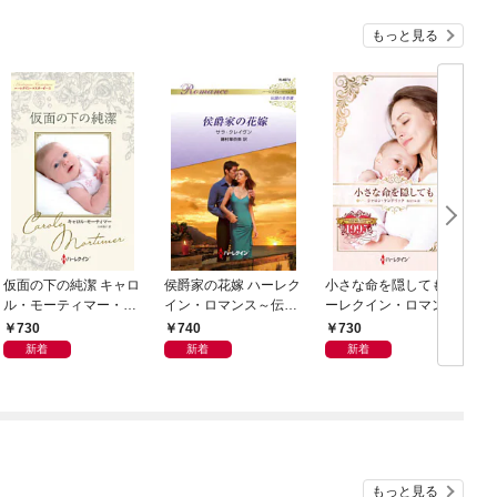
もっと見る
仮面の下の純潔 キャロ
侯爵家の花嫁 ハーレク
小さな命を隠しても ハ
ル・モーティマー・コ
イン・ロマンス～伝説
ーレクイン・ロマン
レクション【ハーレク
の名作選～【ハーレク
ス・タイムマシン
730
740
730
イン・マスターピース
イン・ロマンス版】
新着
新着
新着
版】
もっと見る