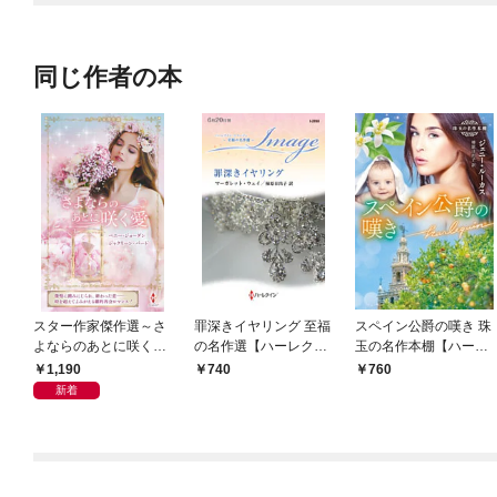
同じ作者の本
スター作家傑作選～さ
罪深きイヤリング 至福
スペイン公爵の嘆き 珠
よならのあとに咲く愛
の名作選【ハーレクイ
玉の名作本棚【ハーレ
～
ン・イマージュ版】
クイン文庫版】
1,190
740
760
新着