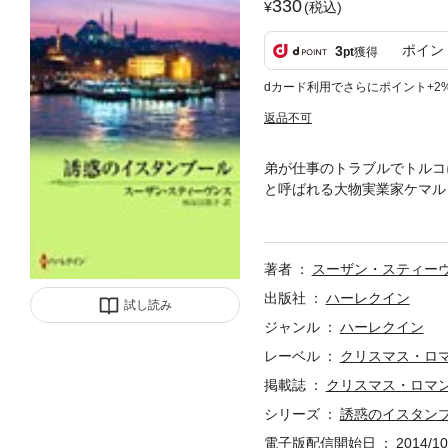
330
(税込)
ポイン
3
pt
獲得
dカード利用でさらにポイント+2
返品不可
弟が仕事のトラブルでトルコ
と呼ばれる大物実業家ケマル
心で、自分が人質になると申
た。
著者
スーザン・スティー
出版社
ハーレクイン
試し読み
ジャンル
ハーレクイン
レーベル
クリスマス・ロ
掲載誌
クリスマス・ロマ
シリーズ
誘惑のイスタン
電子版配信開始日
2014/10