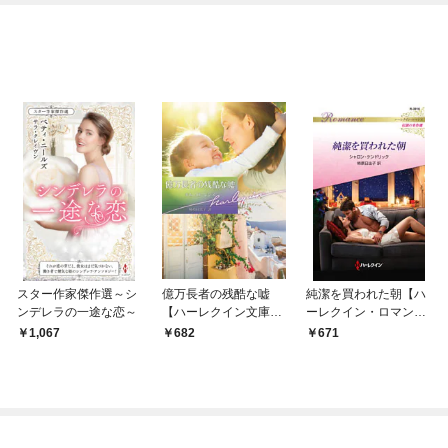
OMIC
スター作家傑作選～シ
億万長者の残酷な嘘
純潔を買われた朝【ハ
ンデレラの一途な恋～
【ハーレクイン文庫
ーレクイン・ロマンス
版】
版】
1,067
682
671