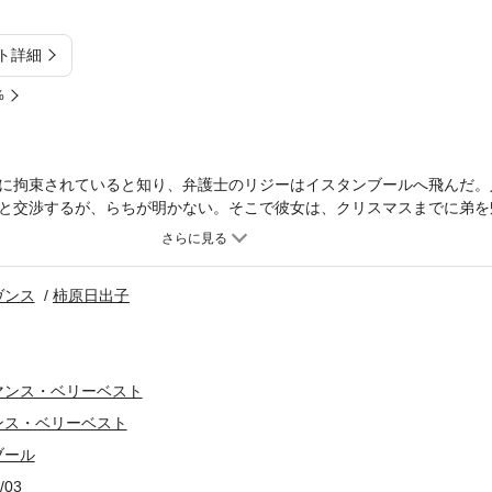
ト詳細
%
に拘束されていると知り、弁護士のリジーはイスタンブールへ飛んだ。
と交渉するが、らちが明かない。そこで彼女は、クリスマスまでに弟を
し出た。圧倒的な権力を誇るケマルのもと、絢爛豪華なハーレムでの暮
ヴンス
柿原日出子
マンス・ベリーベスト
ンス・ベリーベスト
ブール
/03