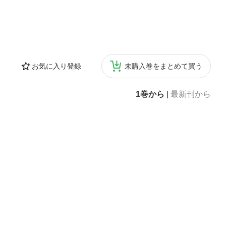
お気に入り登録
未購入巻をまとめて買う
1巻から
|
最新刊から