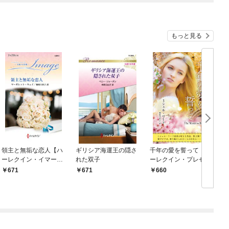
もっと見る
領主と無垢な恋人【ハ
ギリシア海運王の隠さ
千年の愛を誓って【ハ
ーレクイン・イマージ
れた双子
ーレクイン・プレゼン
ュ版】
ツ作家シリーズ別冊
671
671
660
版】