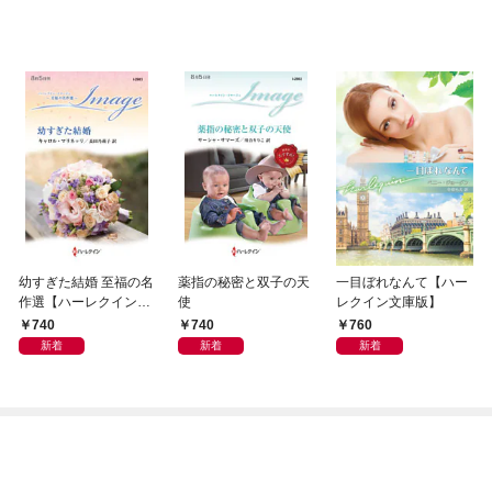
幼すぎた結婚 至福の名
薬指の秘密と双子の天
一目ぼれなんて【ハー
作選【ハーレクイン・
使
レクイン文庫版】
イマージュ版】
740
740
760
新着
新着
新着