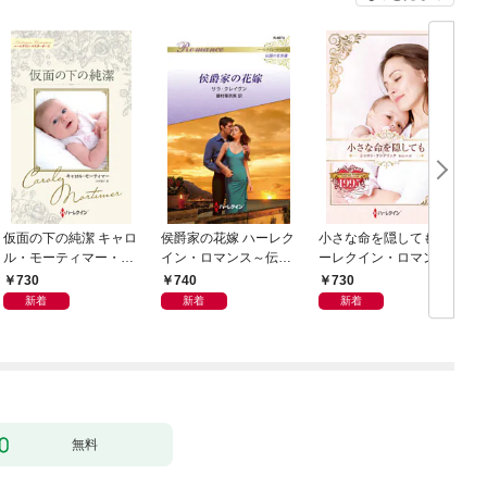
仮面の下の純潔 キャロ
侯爵家の花嫁 ハーレク
小さな命を隠しても ハ
ル・モーティマー・コ
イン・ロマンス～伝説
ーレクイン・ロマン
レクション【ハーレク
の名作選～【ハーレク
ス・タイムマシン
730
740
730
イン・マスターピース
イン・ロマンス版】
新着
新着
新着
版】
無料