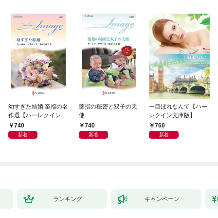
幼すぎた結婚 至福の名
薬指の秘密と双子の天
一目ぼれなんて【ハー
作選【ハーレクイン・
使
レクイン文庫版】
イマージュ版】
740
740
760
新着
新着
新着
ランキング
キャンペーン