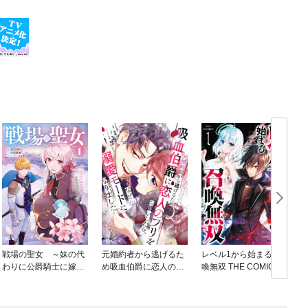
戦場の聖女 ～妹の代
元婚約者から逃げるた
レベル1から始まる召
わりに公爵騎士に嫁ぐ
め吸血伯爵に恋人のフ
喚無双 THE COMIC
ことになりましたが、
リをお願いしたら、な
今は幸せです～
ぜか溺愛モードになり
ました