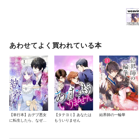
あわせてよく買われている本
【単行本】おデブ悪女
【タテヨミ】あなたは
結界師の一輪華
に転生したら、なぜか
もういりません
ラスボス王子様に執着
されています