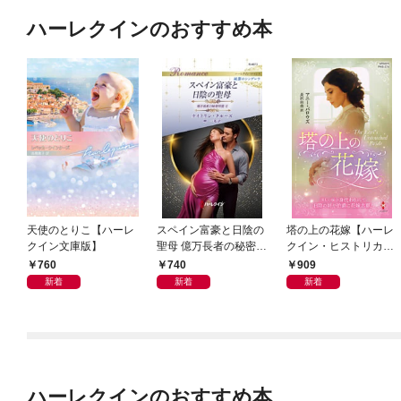
ハーレクインのおすすめ本
天使のとりこ【ハーレ
スペイン富豪と日陰の
塔の上の花嫁【ハーレ
クイン文庫版】
聖母 億万長者の秘密同
クイン・ヒストリカ
盟 II ハーレクイン・ロ
ル・スペシャル版】
760
740
909
マンス～純潔のシンデ
新着
新着
新着
レラ～
ハーレクインのおすすめ本