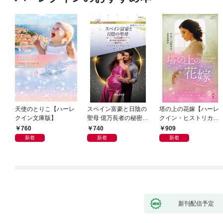
天使のとりこ【ハーレ
スペイン富豪と日陰の
塔の上の花嫁【ハーレ
クイン文庫版】
聖母 億万長者の秘密同
クイン・ヒストリカ
盟 II ハーレクイン・ロ
ル・スペシャル版】
760
740
909
マンス～純潔のシンデ
新着
新着
新着
レラ～
新刊配信予定