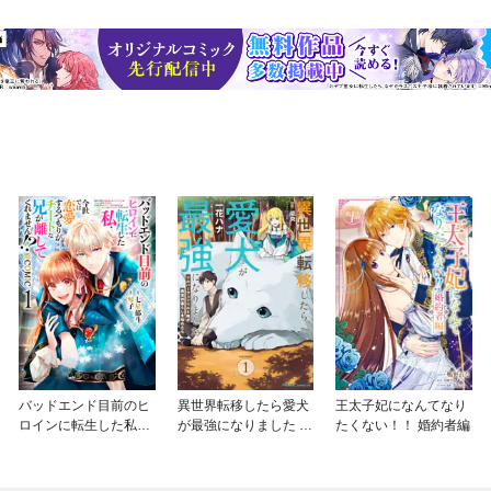
バッドエンド目前のヒ
異世界転移したら愛犬
王太子妃になんてなり
ロインに転生した私、
が最強になりました ～
たくない！！ 婚約者編
今世では恋愛するつも
シルバーフェンリルと
りがチートな兄が離し
俺が異世界暮らしを始
てくれません！？@C
めたら～ THE COMIC