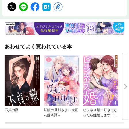
あわせてよく買われている本
不貞の轍
妖狐の旦那さま～大正
ビジネス婚ー好きにな
Lov
花嫁奇譚～
ったら離婚しますー
はあ
【ページ版】
です