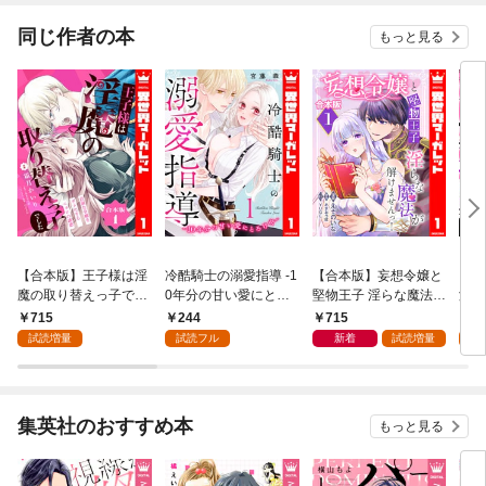
同じ作者の本
もっと見る
【合本版】王子様は淫
冷酷騎士の溺愛指導 -1
【合本版】妄想令嬢と
【合
魔の取り替えっ子でし
0年分の甘い愛にとろ
堅物王子 淫らな魔法が
溺愛
た 貞淑な令嬢をダメに
け中- 1
解けませんっ！ 1
い愛
715
244
715
7
するニョロの誘惑 1
試読増量
試読フル
新着
試読増量
試
【描き下ろしマンガつ
き】
集英社のおすすめ本
もっと見る