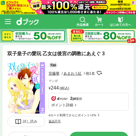
作品検索
カート
はじめての方へ
双子皇子の愛玩 乙女は後宮の調教にあえぐ 3
完結
宮藤華
あまおう紅
他1名
マンガ
244
(税込)
2
pt
獲得
ポイント詳細
dカード利用でさらにポイント+2%
試し読み
返品不可