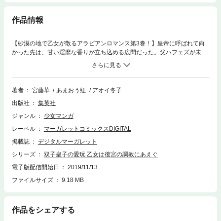
作品情報
【砂漠の地で乙女が散るアラビアンロマンス第3巻！】皇帝に呼ばれて向
かった先は、甘い淫靡な香りが立ち込める広間だった。父ハフェズが未だ
見つからないことに苛立つ皇帝の命令により、ソハイラは大勢の者が見て
いる中で双子の皇子カティルとマスードに陵辱されて――…!? シフォン
文庫の大人気作をコミカライズ！
著者
宮藤華
あまおう紅
アオイ冬子
出版社
集英社
ジャンル
少女マンガ
レーベル
マーガレットコミックスDIGITAL
掲載誌
デジタルマーガレット
シリーズ
双子皇子の愛玩 乙女は後宮の調教にあえぐ
電子版配信開始日
2019/11/13
ファイルサイズ
9.18 MB
作品をシェアする