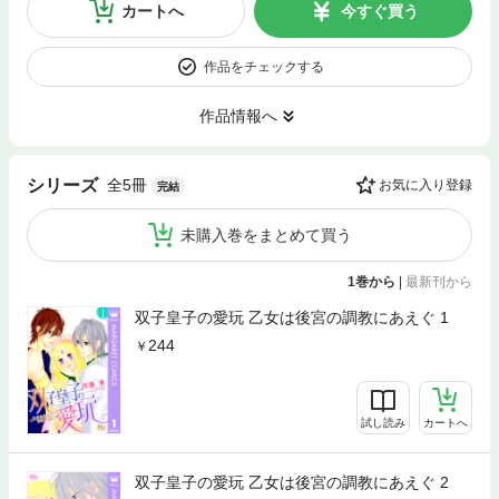
カートへ
今すぐ買う
作品をチェックする
作品情報へ
全5冊
シリーズ
お気に入り登録
完結
未購入巻をまとめて買う
1巻から
|
最新刊から
双子皇子の愛玩 乙女は後宮の調教にあえぐ 1
244
試し読み
カートへ
双子皇子の愛玩 乙女は後宮の調教にあえぐ 2