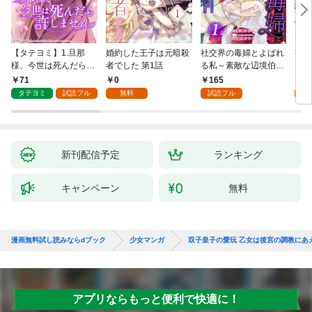
【タテヨミ】1.旦那
婚約した王子は元暗殺
社交界の毒婦とよばれ
視線
様、今世は死んだら許
者でした 第1話
る私～素敵な辺境伯令
る 1
しません
息に腕を折られたの
71
0
165
1
で、責任とってもらい
タテヨミ
試読フル
無料
試読フル
試
ます～［ばら売り］
第1話
新刊配信予定
ランキング
キャンペーン
無料
漫画無料試し読みならdブック
少女マンガ
双子皇子の愛玩 乙女は後宮の調教にあ
アプリならもっと便利で快適に！