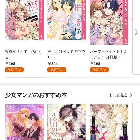
視線が絡んで、熱にな
推し活はベッドの中で
パーフェクト・ドミネ
ふし
る 1
1
ーション 分冊版 1
言っ
198
244
198
2
試読フル
試読フル
試読フル
試
少女マンガのおすすめ本
もっと見る