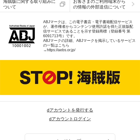
海賊版に関する取り組みに
お客さまのご利用端末から
ついて
の情報の外部送信について
ABJマークは、この電子書店・電子書籍配信サービス
が、著作権者からコンテンツ使用許諾を得た正規版配
信サービスであることを示す登録商標（登録番号 第
6091713号）です。
ABJマークの詳細、ABJマークを掲示しているサービス
の一覧はこちら
→
https://aebs.or.jp/
dアカウントを発行する
dアカウントログイン