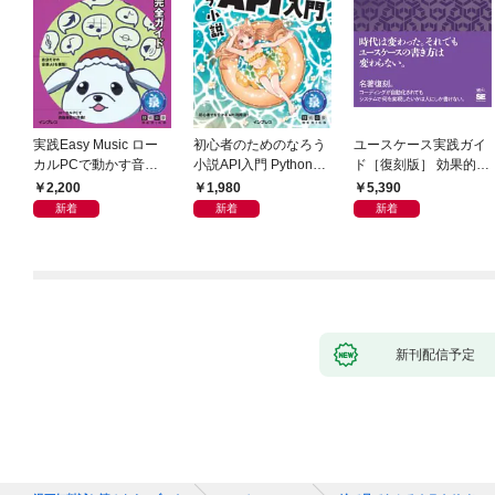
実践Easy Music ロー
初心者のためのなろう
ユースケース実践ガイ
カルPCで動かす音楽
小説API入門 Pythonで
ド［復刻版］ 効果的な
生成AI完全ガイド
作るデータ活用法
ユースケースの書き方
2,200
1,980
5,390
新着
新着
新着
新刊配信予定