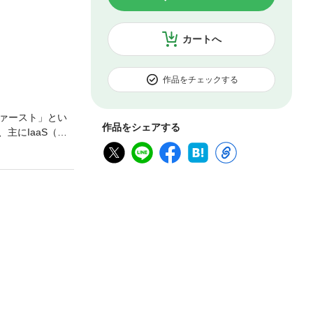
カートへ
作品をチェックする
ァースト」とい
作品をシェアする
主にIaaS（イ
わるエンジニア
ます。クラウド
できなかった構築
術であるAPIの
ーネントがどの
ウドサービスの内
ドならではの考え
Infrastr
みや動作原理を知りた
存しないクラウ
しました。記載内
があります。※印