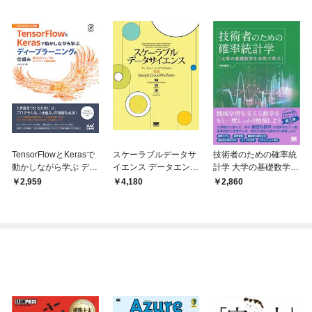
TensorFlowとKerasで
スケーラブルデータサ
技術者のための確率統
動かしながら学ぶ ディ
イエンス データエンジ
計学 大学の基礎数学を
ープラーニングの仕組
ニアのための実践Goo
本気で学ぶ
2,959
4,180
2,860
み 畳み込みニューラ
gle Cloud Platform
ルネットワーク徹底解
説