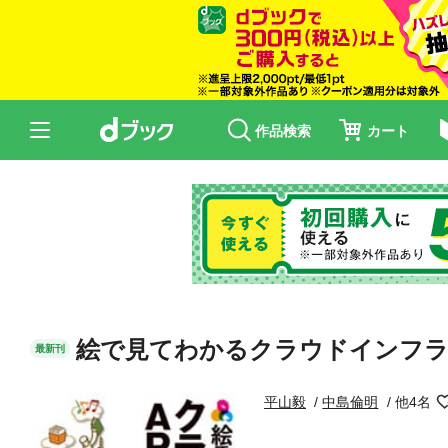
作品検索
カート
絵で見てわかるクラウドインフラ
最新刊
平山毅
中島倫明
他4名