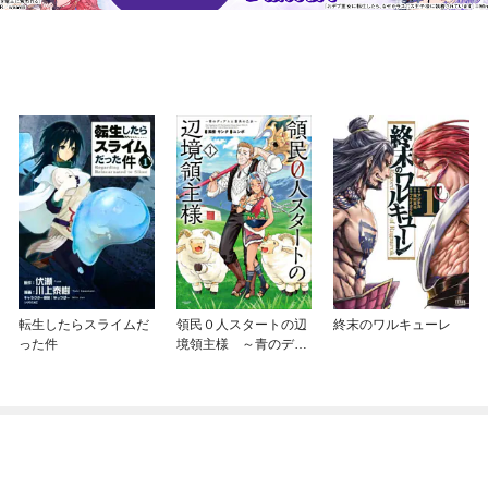
転生したらスライムだ
領民０人スタートの辺
終末のワルキューレ
った件
境領主様 ～青のディ
アスと蒼角の乙女～