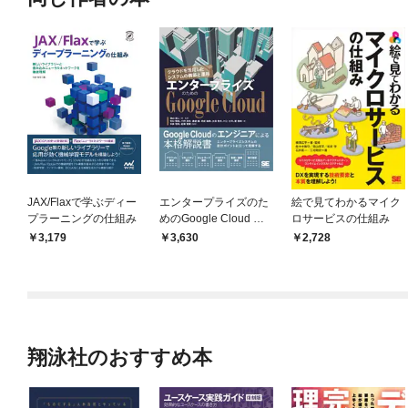
JAX/Flaxで学ぶディー
エンタープライズのた
絵で見てわかるマイク
プラーニングの仕組み
めのGoogle Cloud ク
ロサービスの仕組み
ラウドを活用したシス
3,179
3,630
2,728
テムの構築と運用
翔泳社のおすすめ本