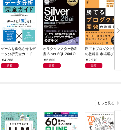
ゲームを進化させるデ
オラクルマスター教科
勝てるプロダクト開発
ータ分析完全ガイド
書 Silver SQL 26ai Ora
の教科書 市場選びから
cle AI Database 26ai S
顧客理解・予算管理・
4,268
6,600
2,970
QL Associate（試験番
人事マネジメント・マ
新着
新着
新着
号1Z0-171）
ーケティング・PR・
法務まで
もっと見る