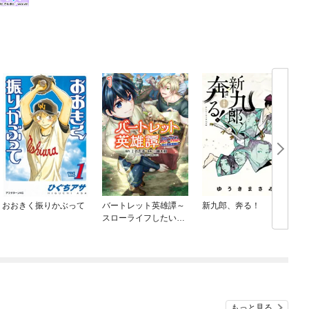
おおきく振りかぶって
バートレット英雄譚～
新九郎、奔る！
スローライフしたいの
にできない弱小貴族奮
闘記～
もっと見る