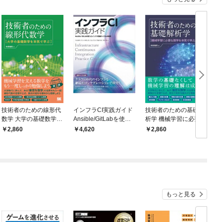
技術者のための線形代
インフラCI実践ガイド
技術者のための基礎解
数学 大学の基礎数学を
Ansible/GitLabを使っ
析学 機械学習に必要な
o
本気で学ぶ
たインフラ改善サイク
数学を本気で学ぶ
2,860
4,620
2,860
ルの実現
もっと見る