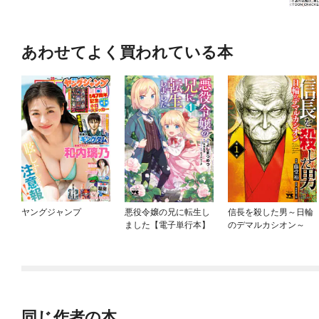
あわせてよく買われている本
ヤングジャンプ
悪役令嬢の兄に転生し
信長を殺した男～日輪
ました【電子単行本】
のデマルカシオン～
同じ作者の本