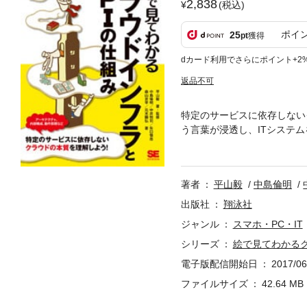
2,838
(税込)
ポイ
25
pt
獲得
dカード利用でさらにポイント+2
返品不可
特定のサービスに依存しない
う言葉が浸透し、ITシステ
ンフラサービス）を中心とし
が知っておきたい知識――ク
でのインフラ管理の最大の特
著者
平山毅
中島倫明
と運用が可能です。本書では
仕組みといった基礎的な知識
出版社
翔泳社
ようなアーキテクチャか、そ
ジャンル
スマホ・PC・IT
部構成にも触れていきます。
シリーズ
絵で見てわかるク
方についても解説するほか、ク
ucture as CodeやImm
電子版配信開始日
2017/06
い、あるいはこれからクラウ
ファイルサイズ
42.64 MB
ドの本質を学びたいエンジニ
容は印刷出版当時のものです