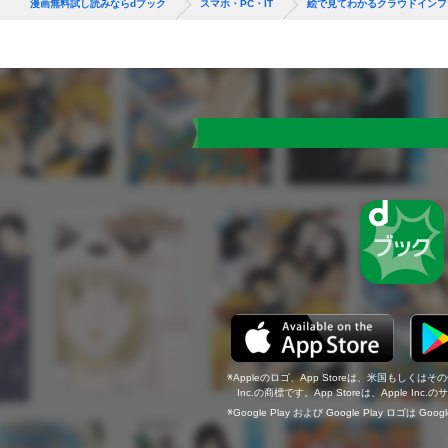
漫画無料試し読みならdブック
スマホ・PC・IT
絵で見てわかるクラウドインフ
Appleのロゴ、App Storeは、米国もしくはそ
Inc.の商標です。App Storeは、Apple In
Google Play および Google Play ロゴは Go