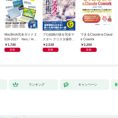
MacBook完全ガイド 2
プロ絵師の技を完全マ
できるClaude＆Claud
026-2027 Neo／Air
スター クリスタ操作術
e Cowork
／Pro対応
決定版 改訂2版 CLIP S
1,740
2,530
2,200
TUDIO PAINT PRO/E
新着
新着
新着
X/iPad対応
ランキング
キャンペーン