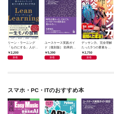
リーン・ラーニング
ユースケース実践ガイ
デッサン力、完全理解
「ものにする」人が自
ド［復刻版］ 効果的な
たった5つの要素を知
然とやっている 最小の
ユースケースの書き方
るだけで絵が確実に上
2,200
5,390
2,750
インプットで最大の成
手くなる
新着
新着
新着
果を得る学習法
スマホ・PC・ITのおすすめ本