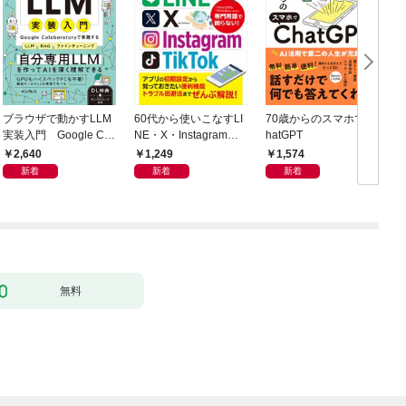
ブラウザで動かすLLM
60代から使いこなすLI
70歳からのスマホでC
実装入門 Google Col
NE・X・Instagram・T
hatGPT
門
aboratoryで実践するL
ikTok
2,640
1,249
1,574
LM・RAG・ファイン
新着
新着
新着
チューニング
無料