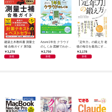
建築土木教科書 測量士
Azure1年生 クラウド
「定年力」の鍛え方 老
補 合格ガイド 第5版
のしくみ 図解でわか
後の毎日を最高にする
る！会話でまなべる！
方法
3,278
2,750
2,178
新着
新着
新着