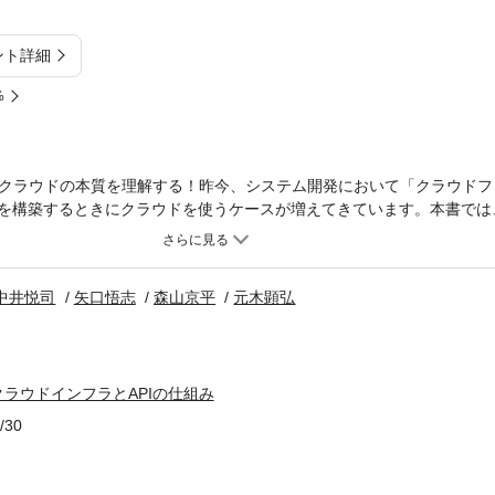
ント詳細
%
クラウドの本質を理解する！昨今、システム開発において「クラウドフ
ムを構築するときにクラウドを使うケースが増えてきています。本書では、
たクラウドを使ったシステム構築を想定し、クラウドインフラ構築に携
ラウド共通の機能や内部構成、アーキテクチャなど――について解説し
徴は“インフラをAPIで制御できること”、これによって従来の環境では
中井悦司
矢口悟志
森山京平
元木顕弘
、はじめに各種クラウドの概要と提供コンポーネント、その重要な構成技
を理解します。その後、サーバ、ストレージ、ネットワークの各コンポ
してクラウドAPIによってどのように制御されているかを解説し、クラ
また、環境管理、API、認証、DNSを深堀し、これらを駆使したクラウ
ラウドインフラとAPIの仕組み
ラウドを基盤とした新しい「クラウドネイティブ」なインフラ管理手法である
utable Infrastructureについても取り上げます。クラウドインフラの仕組
/30
ドを使ったシステム構築に携わる方など、特定のクラウドサービスに依
アにおすすめの一冊です。※本電子書籍は同名出版物を底本として作成
。※印刷出版再現のため電子書籍としては不要な情報を含んでいる場合