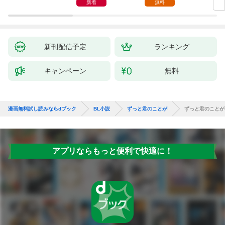
た。
新着
無料
新刊配信予定
ランキング
キャンペーン
無料
漫画無料試し読みならdブック
BL小説
ずっと君のことが
ずっと君のことが
アプリならもっと便利で快適に！