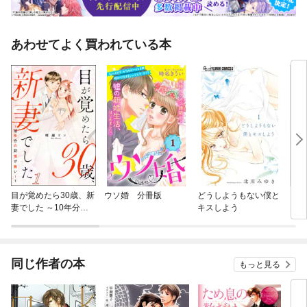
あわせてよく買われている本
目が覚めたら30歳、新
ウソ婚 分冊版
どうしようもない僕と
ライ
妻でした ～10年分の
キスしよう
記憶が無い！～（分冊
版）
同じ作者の本
もっと見る