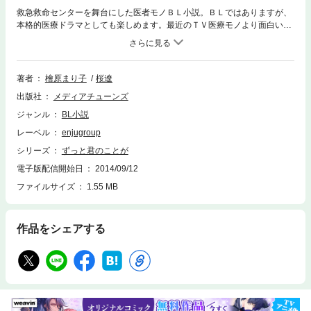
救急救命センターを舞台にした医者モノＢＬ小説。ＢＬではありますが、
本格的医療ドラマとしても楽しめます。最近のＴＶ医療モノより面白いこ
と間違いなし！紙版の上下巻と雑誌掲載中編（文庫本未収録）と書き下ろ
しショートストーリーをまとめたお得な１冊です。
著者
檜原まり子
桜遼
出版社
メディアチューンズ
ジャンル
BL小説
レーベル
enjugroup
シリーズ
ずっと君のことが
電子版配信開始日
2014/09/12
ファイルサイズ
1.55 MB
作品をシェアする