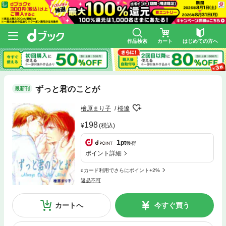
作品検索
カート
はじめての方へ
ずっと君のことが
最新刊
檜原まり子
桜遼
198
(税込)
1
pt
獲得
ポイント詳細
dカード利用でさらにポイント+2%
返品不可
カートへ
今すぐ買う