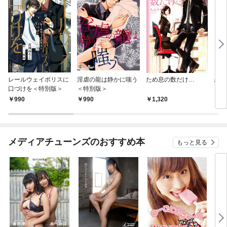
レールウェイポリスに
淫虐の龍は静かに嗤う
ため息の数だけ…
恋愛
口づけを＜特別版＞
＜特別版＞
990
990
1,320
1,
メディアチューンズのおすすめ本
もっと見る