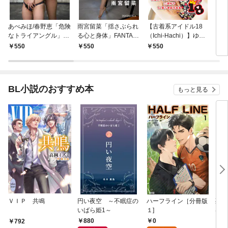
あべみほ/春野恵「危険
雨宮留菜「揺さぶられ
【古着系アイドル18
【古
なトライアングル」FA
る心と身体」FANTAS
（Ichi-Hachi）】ゆー
（Ic
NTASTICAデジタル写
TICAデジタル写真集
こにむちゅー～三浦裕
by
550
550
550
5
真集
子 1st電子書籍写真
千帆
集～
真集
BL小説のおすすめ本
もっと見る
ＶＩＰ 共鳴
円い夜空 ～不眠症の
ハーフライン［分冊版
死に
いばら姫1～
１]
は、
験を
880
0
792
6