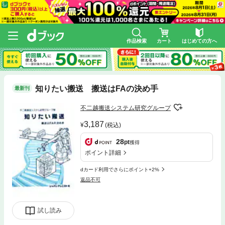
作品検索
カート
はじめての方へ
知りたい搬送 搬送はFAの決め手
最新刊
不二越搬送システム研究グループ
3,187
(税込)
28
pt
獲得
ポイント詳細
dカード利用でさらにポイント+2%
返品不可
試し読み