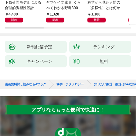
下負荷面モデルによる
ヤマケイ文庫 新 くら
科学から見た人間の
イラ
合理的弾塑性設計
べてわかる野鳥300
〈多様性〉とは何か―
と古
―遺伝科学と疑似科学
4,400
1,320
3,300
6,
新着
新着
新着
新刊配信予定
ランキング
キャンペーン
無料
漫画無料試し読みならdブック
科学・テクノロジー
知りたい搬送 搬送はFAの決
アプリならもっと便利で快適に！