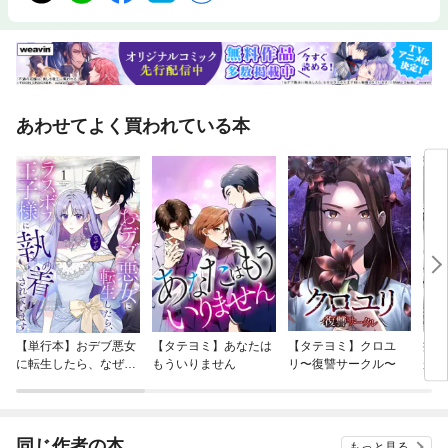
あわせてよく買われている本
【単行本】おデブ悪女
【タテヨミ】あなたは
【タテヨミ】クロユ
病弱
に転生したら、なぜか
もういりません
リ〜復讐サークル〜
が、
ラスボス王子様に執着
ぎて
されています
たち
ね！
同じ作者の本
もっと見る