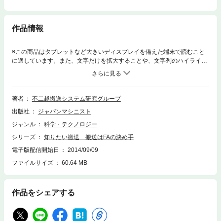
作品情報
※この商品はタブレットなど大きいディスプレイを備えた端末で読むこと
に適しています。また、文字だけを拡大することや、文字列のハイライ
ト、検索、辞書の参照、引用などの機能が使用できません。加工の自動化
＝ＦＭＳを考えるとき、トータルなＦＡを考えるとき、搬送が全体の効率
を左右する！大物から小物まで、ワークの搬送を中心に、工場内搬送の基
礎と実際を述べていきます。ロボット・無人搬送車、自動倉庫などのメイ
著者
不二越搬送システム研究グループ
ンとなる装置のほか、切屑の自動搬送、制御とセンサ・装置の保全などの
出版社
ジャパンマシニスト
ポイントについても解説しました。導入・改良の際の強い味方になりま
す。
ジャンル
科学・テクノロジー
シリーズ
知りたい搬送 搬送はFAの決め手
電子版配信開始日
2014/09/09
ファイルサイズ
60.64 MB
作品をシェアする