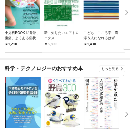
小児科BOOK I / 発熱、
新 知りたいエアトロ
こども、こころ学 寄
子ど
腹痛、よくある症状
ニクス
添う人になれるはず
こと
さの
1,210
3,300
1,430
1,
力だ
科学・テクノロジーのおすすめ本
もっと見る