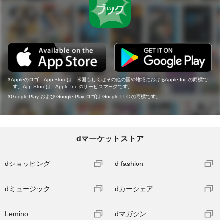
Appleのロゴ、App Storeは、米国もしくはその他の国や地域におけるApple Inc.の商標で
す。App Storeは、Apple Inc.のサービスマークです。
Google Play および Google Play ロゴは Google LLC の商標です。
dマーケットストア
dショッピング
d fashion
dミュージック
dカーシェア
Lemino
dマガジン