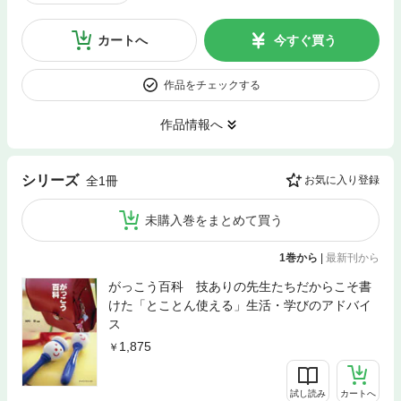
カートへ
今すぐ買う
作品をチェックする
作品情報へ
シリーズ
全1冊
お気に入り登録
未購入巻をまとめて買う
1巻から
|
最新刊から
がっこう百科 技ありの先生たちだからこそ書
けた「とことん使える」生活・学びのアドバイ
ス
1,875
試し読み
カートへ