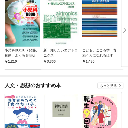
小児科BOOK I / 発熱、
新 知りたいエアトロ
こども、こころ学 寄
子ど
腹痛、よくある症状
ニクス
添う人になれるはず
こと
さの
1,210
3,300
1,430
1,
力だ
人文・思想のおすすめ本
もっと見る