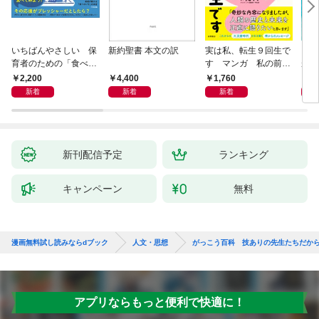
いちばんやさしい 保
新約聖書 本文の訳
実は私、転生９回生で
自閉
育者のための「食べな
す マンガ 私の前世
が小
い子」サポートＢＯＯ
物語
あう
2,200
4,400
1,760
2,
Ｋ 偏食・少食のお悩
新着
新着
新着
み解決！
新刊配信予定
ランキング
キャンペーン
無料
漫画無料試し読みならdブック
人文・思想
がっこう百科 技ありの先生たちだか
アプリならもっと便利で快適に！