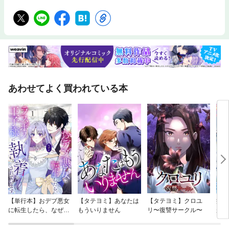
あわせてよく買われている本
【単行本】おデブ悪女
【タテヨミ】あなたは
【タテヨミ】クロユ
病弱
に転生したら、なぜか
もういりません
リ〜復讐サークル〜
が、
ラスボス王子様に執着
ぎて
されています
たち