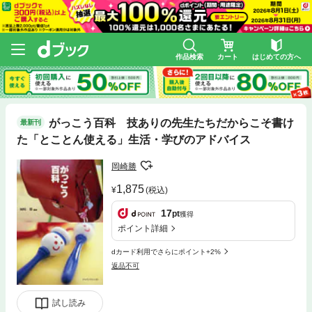
作品検索
カート
はじめての方へ
がっこう百科 技ありの先生たちだからこそ書け
最新刊
た「とことん使える」生活・学びのアドバイス
岡崎勝
1,875
(税込)
17
pt
獲得
ポイント詳細
dカード利用でさらにポイント+2%
返品不可
試し読み