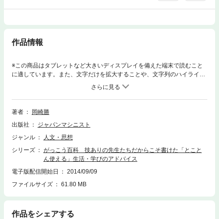
作品情報
※この商品はタブレットなど大きいディスプレイを備えた端末で読むこと
に適しています。また、文字だけを拡大することや、文字列のハイライ
ト、検索、辞書の参照、引用などの機能が使用できません。技ありの先生
たち、だからこそ書けた「とことん使える」生活・学びのアドバイス。
著者
岡崎勝
出版社
ジャパンマシニスト
ジャンル
人文・思想
シリーズ
がっこう百科 技ありの先生たちだからこそ書けた「とこと
ん使える」生活・学びのアドバイス
電子版配信開始日
2014/09/09
ファイルサイズ
61.80 MB
作品をシェアする