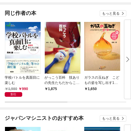
ね！
同じ作者の本
もっと見る
学校バトルを真面目に
がっこう百科 技あり
ガラスの玉ねぎ こど
きみ
楽しむ
の先生たちだからこそ
もの姿を写し出す1年
なら
書けた「とことん使え
白組教室通信
生」
1,980
990
1,875
1,650
1,
る」生活・学びのアド
の仕
割引
バイス
ジャパンマシニストのおすすめ本
もっと見る