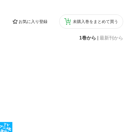
お気に入り登録
未購入巻をまとめて買う
1巻から
|
最新刊から