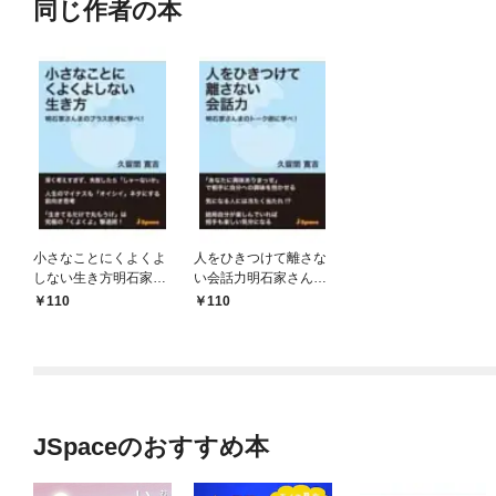
同じ作者の本
小さなことにくよくよ
人をひきつけて離さな
しない生き方明石家さ
い会話力明石家さんま
んまのプラス思考に学
のトーク術に学べ！
110
110
べ！
JSpaceのおすすめ本