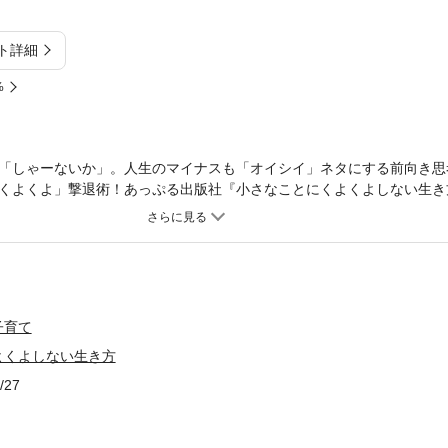
ト詳細
%
「しゃーないか」。人生のマイナスも「オイシイ」ネタにする前向き思
くよくよ」撃退術！あっぷる出版社『小さなことにくよくよしない生き
０１２年１０月１７日 第１刷）の電子書籍版。
子育て
よくよしない生き方
/27