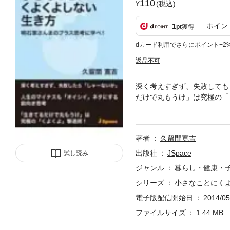
110
(税込)
ポイン
1
pt
獲得
dカード利用でさらにポイント+2
返品不可
深く考えすぎず、失敗しても
だけで丸もうけ」は究極の「
まのプラス思考に学べ』（２
著者
久留間寛吉
出版社
JSpace
試し読み
ジャンル
暮らし・健康・
シリーズ
小さなことにく
電子版配信開始日
2014/05
ファイルサイズ
1.44 MB