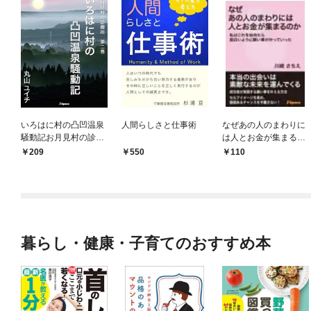
いろはに村の凸凹温泉
人間らしさと仕事術
なぜあの人のまわりに
騒動記お月見村の診療
は人とお金が集まるの
所 第二巻
か私はこれを始めたら
209
550
110
面白いように願い事が
叶っていった
暮らし・健康・子育てのおすすめ本