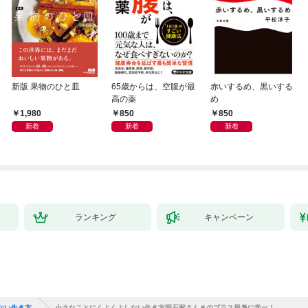
新版 果物のひと皿
65歳からは、空腹が最
赤いするめ、黒いする
高の薬
め
1,980
850
850
新着
新着
新着
ランキング
キャンペーン
ない生き方
小さなことにくよくよしない生き方明石家さんまのプラス思考に学べ！