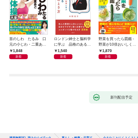
首のしわ たるみ 口
ロンドン紳士と脳科学
野菜を買ったら図鑑 -
元の小じわ・二重あ
に学ぶ 品格のあるマ
野菜が10倍おいしくな
ご 何歳からでもここ
ウントのとり方
る保存法と64のレシピ
1,848
1,540
1,870
まで若くなる！ 名医
-
新着
新着
新着
が教える最新１分体操
大全
新刊配信予定
漫画無料試し読みならdブック
暮らし・健康・子育て
小さなことにくよくよし