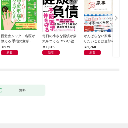
晋遊舎ムック 名医が
毎日の小さな習慣が病
がんばらない家事 や
教える 手指の変形・痛
気をつくる ヤバい健康
りたいことは全部や
みが良くなる本
負債
る！ラクして整う「ご
579
1,815
1,760
きげん」ルール
新着
新着
新着
無料