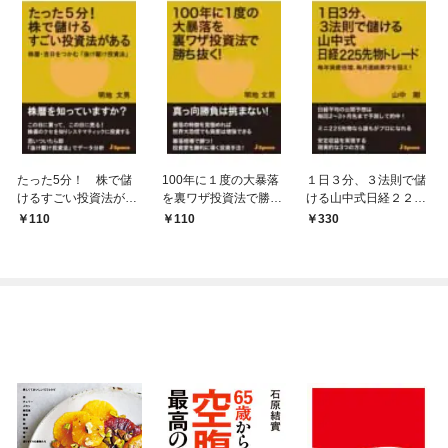
たった5分！ 株で儲
100年に１度の大暴落
１日３分、３法則で儲
けるすごい投資法があ
を裏ワザ投資法で勝ち
ける山中式日経２２５
る株暦・吉日をつかむ
抜く！
先物トレード毎年資産
110
110
330
「抜け駆け投資法」
倍増、毎月連続黒字を
狙え！