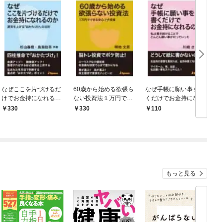
なぜここを片づけるだ
60歳から始める欲張ら
なぜ手帳に願い事を書
けでお金持になれるの
ない投資法１万円でで
くだけでお金持になれ
か運気を上げる「おか
きる安心プチ投資
るのか私は書き続ける
330
330
110
たづけ」の法則
ことでどんどん願い事
が叶っていった
もっと見る