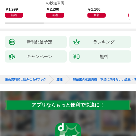
の鉄道車両
ハン
1,999
2,200
1,100
1,
新着
新着
新着
新刊配信予定
ランキング
キャンペーン
無料
漫画無料試し読みならdブック
趣味
加藤鷹の恋愛奥義 本当に気持ちいい恋愛・Ｓ
アプリならもっと便利で快適に！