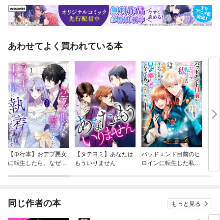
あわせてよく買われている本
【単行本】おデブ悪女
【タテヨミ】あなたは
バッドエンド目前のヒ
結界
に転生したら、なぜか
もういりません
ロインに転生した私、
ラスボス王子様に執着
今世では恋愛するつも
されています
りがチートな兄が離し
てくれません！？@C
OMIC
同じ作者の本
もっと見る