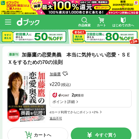
作品検索
カート
はじめての方へ
加藤鷹の恋愛奥義 本当に気持ちいい恋愛・ＳＥ
最新刊
Ｘをするための70の法則
加藤鷹
220
(税込)
2
pt
獲得
ポイント詳細
dカード利用でさらにポイント+2%
返品不可
カートへ
今すぐ買う