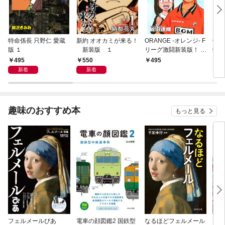
特命係長 只野仁 愛蔵
新約 オオカミが来る！
ORANGE -オレンジ- F
GE
版 １
新装版 １
リーグ激闘新装版！ 第
OF
１巻
495
550
495
4
新着
新着
趣味のおすすめ本
もっと見る
フェルメールぴあ
電車の顔図鑑2 国鉄型
なるほどフェルメール
大人