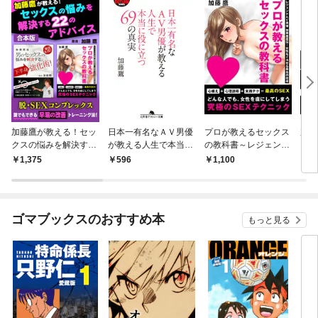
加藤鷹が教える！セッ
日本一有名なＡＶ男優
プロが教えるセックス
加藤
クスの悩みを解決する
が教える人生で本当に
の教科書～レジェンド
ス
22のアドバイス
役に立つ69の真実
AV男優 加藤鷹直伝！
下半
1,375
596
1,100
1,
女性をイカせる最高の
な人
技術～
テク
服術
ル法
ゴマブックスのおすすめ本
もっと見る