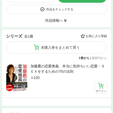
作品をチェックする
作品情報へ
シリーズ
全1冊
お気に入り登録
未購入巻をまとめて買う
1巻から
|
最新刊から
加藤鷹の恋愛奥義 本当に気持ちいい恋愛・Ｓ
ＥＸをするための70の法則
220
カートへ