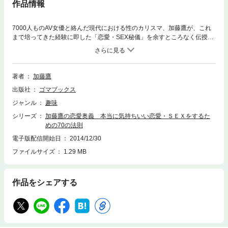
作品情報
7000人ものAV女優と絡んだ現代における性のカリスマ、加藤鷹が、これ
まで培ってきた経験に即した「恋愛・SEX秘儀」を余すところなく伝授。
■君は恋人にとっての「極上のトロ」になれるか？■「的の広さ」と「マタ
の広さ」はイコールじゃなきゃダメ■見つめ合ってするSEXは、だんぜん
気持ちいい！巷の恋愛・SEXマニュアル本では教えてくれない気になる相
手と“本当の快楽”“本当の絶頂感”に至るための究極法則！
著者
加藤鷹
出版社
ゴマブックス
ジャンル
趣味
シリーズ
加藤鷹の恋愛奥義 本当に気持ちいい恋愛・ＳＥＸをするた
めの70の法則
電子版配信開始日
2014/12/30
ファイルサイズ
1.29 MB
作品をシェアする