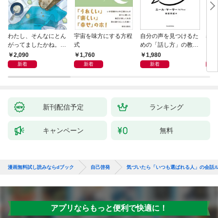
わたし、そんなにとん
宇宙を味方にする方程
自分の声を見つけるた
基地
がってましたかね。
式
めの「話し方」の教
るた
獅子座、Ａ型、丙午は
室 Ｏｒａｃｙ（オラ
2,090
1,760
1,980
2,
めぐる
シー）
新着
新着
新着
新刊配信予定
ランキング
キャンペーン
無料
漫画無料試し読みならdブック
自己啓発
気づいたら「いつも選ばれる人」の会話ル
アプリならもっと便利で快適に！