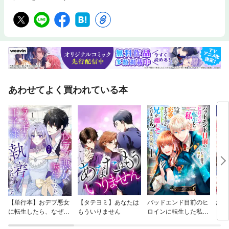
あわせてよく買われている本
【単行本】おデブ悪女
【タテヨミ】あなたは
バッドエンド目前のヒ
結界
に転生したら、なぜか
もういりません
ロインに転生した私、
ラスボス王子様に執着
今世では恋愛するつも