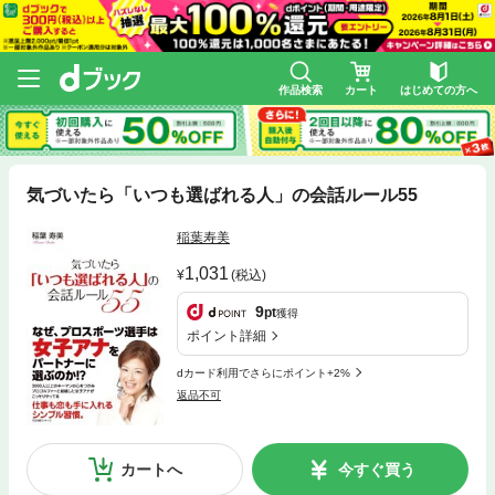
作品検索
カート
はじめての方へ
気づいたら「いつも選ばれる人」の会話ルール55
稲葉寿美
1,031
(税込)
9
pt
獲得
ポイント詳細
dカード利用でさらにポイント+2%
返品不可
カートへ
今すぐ買う