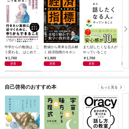
中学からの勉強は、こ
数値から将来を読み解
また話したくなる人が
83
う変わる。 はじめての
く 経済指標のキホン
やっていること
事
自学自習のキホン
1,760
1,980
1,760
1,
新着
新着
新着
自己啓発のおすすめ本
もっと見る