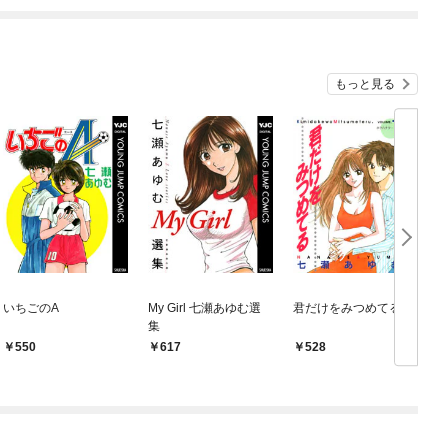
もっと見る
いちごのA
My Girl 七瀬あゆむ選
君だけをみつめてる 1
B
集
550
617
528