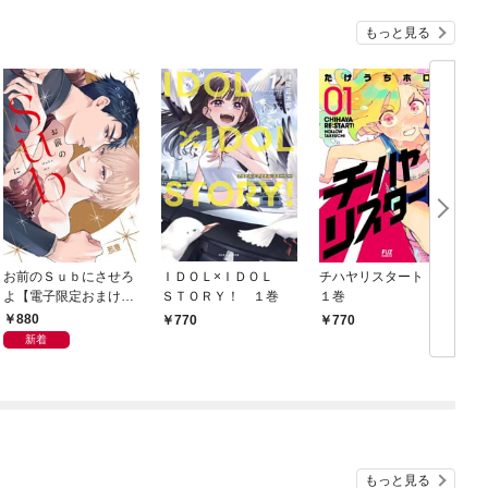
もっと見る
お前のＳｕｂにさせろ
ＩＤＯＬ×ＩＤＯＬ
チハヤリスタート！
よ【電子限定おまけ付
ＳＴＯＲＹ！ １巻
１巻
き】
880
770
770
新着
もっと見る