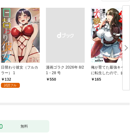
日替わり彼女（フルカ
漫画ゴラク 2026年 8/2
俺が育てた最強キャラ
ラー） 1
1・28 号
に転生したので、歯向
かうヤツはすべてぶん
132
￥550
165
￥
殴って生きる事にしま
試読フル
した。１
無料