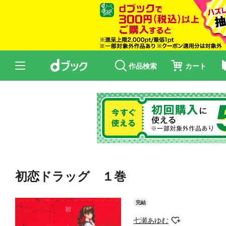
作品検索
カート
初恋ドラッグ １巻
完結
七瀬あゆむ