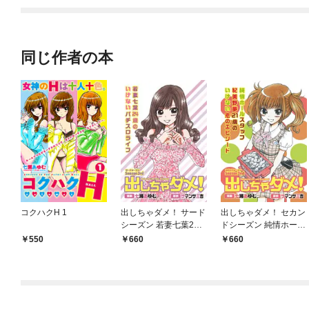
同じ作者の本
コクハクH 1
出しちゃダメ！ サード
出しちゃダメ！ セカン
シーズン 若妻七葉24
ドシーズン 純情ホール
歳のいけないパチスロ
スタッフ紀美野夢21歳
550
660
660
ライフ
のいけない恋のエピソ
ード