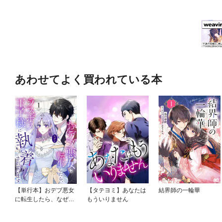
あわせてよく買われている本
【単行本】おデブ悪女
【タテヨミ】あなたは
結界師の一輪華
に転生したら、なぜか
もういりません
ラスボス王子様に執着
されています