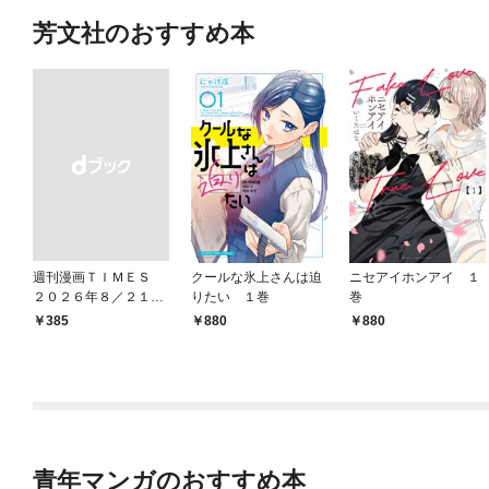
芳文社のおすすめ本
週刊漫画ＴＩＭＥＳ
クールな氷上さんは迫
ニセアイホンアイ １
２０２６年８／２１・
りたい １巻
巻
２８合併号
￥385
880
880
青年マンガのおすすめ本