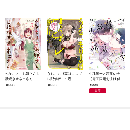
へなちょこお嬢さん世
うちこもり妻はコスプ
久我慶一と高嶺の夫
話焼きオネェさん １
レ配信者 １巻
【電子限定おまけ付
巻
き】
880
880
880
新着