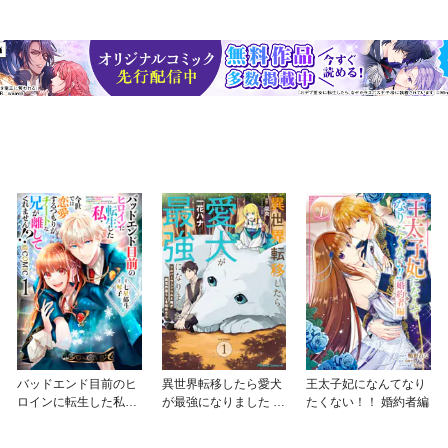
バッドエンド目前のヒ
異世界転移したら愛犬
王太子妃になんてなり
ロインに転生した私、
が最強になりました ～
たくない！！ 婚約者編
今世では恋愛するつも
シルバーフェンリルと
りがチートな兄が離し
俺が異世界暮らしを始