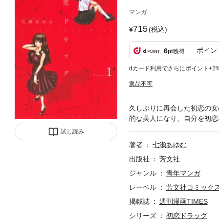
マンガ
715
(税込)
ポイン
6
pt
獲得
dカード利用でさらにポイント+2
返品不可
久しぶりに再会した初恋の女
的な美人になり、自分を初恋
試し読み
著者
七瀬あゆむ
出版社
芳文社
ジャンル
青年マンガ
レーベル
芳文社コミック
掲載誌
週刊漫画TIMES
シリーズ
初恋ドラッグ