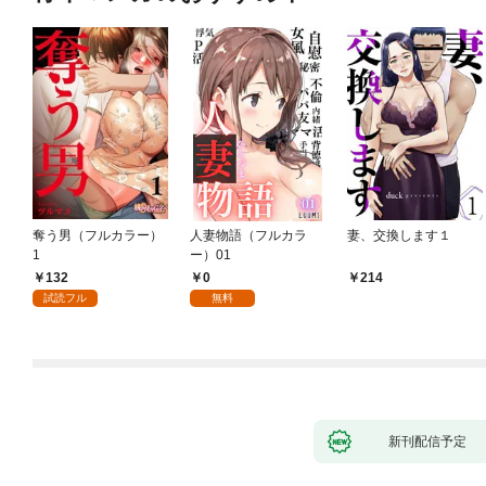
奪う男（フルカラー）
人妻物語（フルカラ
妻、交換します１
1
ー）01
132
0
214
試読フル
無料
新刊配信予定