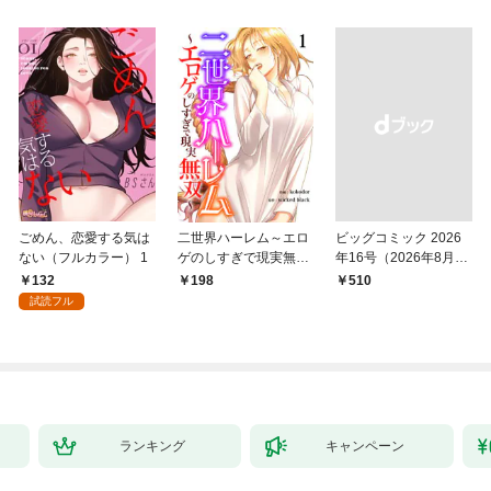
ごめん、恋愛する気は
二世界ハーレム～エロ
ビッグコミック 2026
ない（フルカラー） 1
ゲのしすぎで現実無双
年16号（2026年8月7
～１
日発売）
132
198
￥510
試読フル
ランキング
キャンペーン