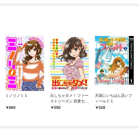
てくれません！？@C
めたら～ THE COMIC
OMIC
ミノリノミ 1
出しちゃダメ！ ファー
天国にいちばん近いフ
ストシーズン 若妻七葉
ィールド 1
23歳のいけないパチス
660
550
528
ロライフ