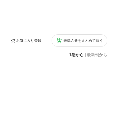
お気に入り登録
未購入巻をまとめて買う
1巻から
|
最新刊から