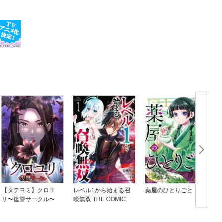
【タテヨミ】クロユ
レベル1から始まる召
薬屋のひとりごと
リ〜復讐サークル〜
喚無双 THE COMIC