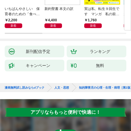
いちばんやさしい 保
新約聖書 本文の訳
実は私、転生９回生で
自閉
育者のための「食べな
す マンガ 私の前世
が小
い子」サポートＢＯＯ
物語
あう
2,200
4,400
1,760
2,
Ｋ 偏食・少食のお悩
新着
新着
新着
み解決！
新刊配信予定
ランキング
キャンペーン
無料
漫画無料試し読みならdブック
人文・思想
知的障害児の心理・生理・病理［第2版
アプリならもっと便利で快適に！