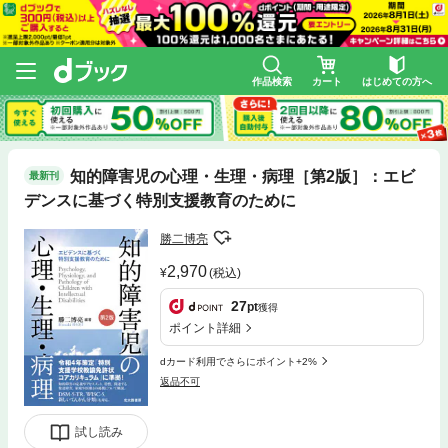
作品検索
カート
はじめての方へ
知的障害児の心理・生理・病理［第2版］：エビ
最新刊
デンスに基づく特別支援教育のために
勝二博亮
2,970
(税込)
27
pt
獲得
ポイント詳細
dカード利用でさらにポイント+2%
返品不可
試し読み