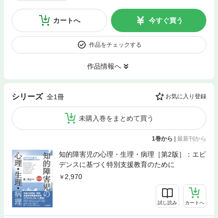
カートへ
今すぐ買う
作品をチェックする
作品情報へ
シリーズ
全1冊
お気に入り登録
未購入巻をまとめて買う
1巻から
|
最新刊から
知的障害児の心理・生理・病理［第2版］：エビ
デンスに基づく特別支援教育のために
2,970
試し読み
カートへ