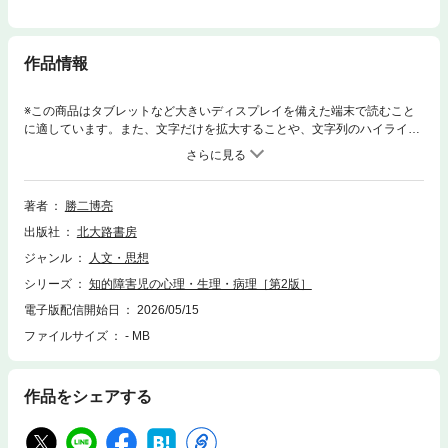
作品情報
※この商品はタブレットなど大きいディスプレイを備えた端末で読むこと
に適しています。また、文字だけを拡大することや、文字列のハイライ
ト、検索、辞書の参照、引用などの機能が使用できません。知的障害児と
の適切な関わりの軸となる知識を学べるテキスト，特別支援学校教免コア
カリ対応改訂版。知的障害の定義やアセスメント，発生要因，特性，健康
上の問題，さらに関連のある発達障害や関係者間連携について解説。DSM
著者
勝二博亮
-5-TR，WISC-5，てんかん分類等の新情報と共に多角的な視点と配慮を提
出版社
北大路書房
供する。
ジャンル
人文・思想
シリーズ
知的障害児の心理・生理・病理［第2版］
電子版配信開始日
2026/05/15
ファイルサイズ
- MB
作品をシェアする