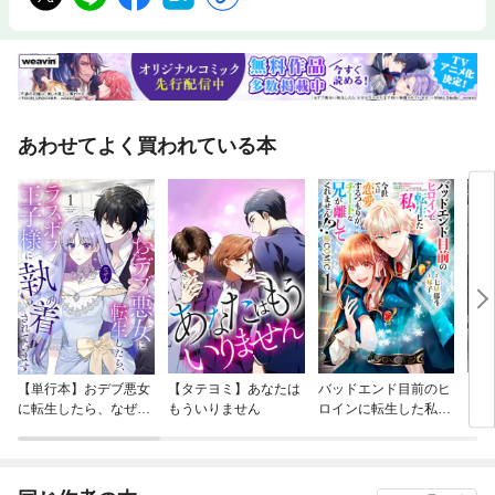
あわせてよく買われている本
【単行本】おデブ悪女
【タテヨミ】あなたは
バッドエンド目前のヒ
【タ
に転生したら、なぜか
もういりません
ロインに転生した私、
リ〜
ラスボス王子様に執着
今世では恋愛するつも
されています
りがチートな兄が離し
てくれません！？@C
OMIC