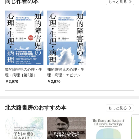
同じ作者の本
もっと見る
知的障害児の心理・生
知的障害児の心理・生
理・病理［第2版］：
理・病理：エビデンス
エビデンスに基づく特
に基づく特別支援教育
2,970
2,970
別支援教育のために
のために
北大路書房のおすすめ本
もっと見る