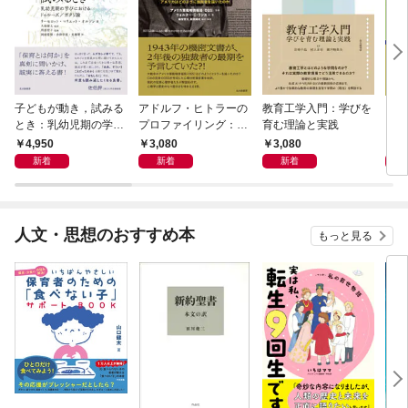
子どもが動き，試みる
アドルフ・ヒトラーの
教育工学入門：学びを
コン
とき：乳幼児期の学び
プロファイリング：ア
育む理論と実践
１：
におけるドゥルーズ／
メリカはどのように独
4,950
3,080
3,080
3,
ガタリ論
裁者を描いたのか
新着
新着
新着
人文・思想のおすすめ本
もっと見る