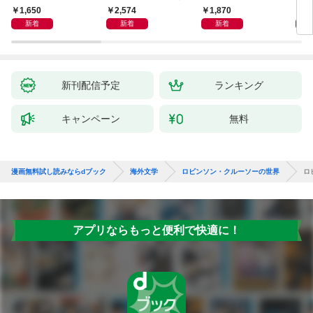
装版］
1,650
2,574
1,870
1,
新着
新着
新着
新刊配信予定
ランキング
キャンペーン
無料
漫画無料試し読みならdブック
海外文学
ロビンソン・クルーソーの世界
ロ
アプリならもっと便利で快適に！