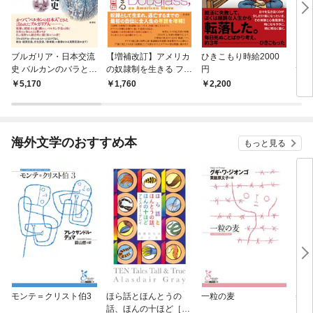
ブルガリア・日本交流
【増補改訂】アメリカ
ひきこもり時給2000
【増
史 バルカンのバラとサ
の奴隷制を生きる フレ
円
ての
クラの巡り会い
デリック・ダグラス自
亜戦
5,170
1,760
2,200
2,
伝
海外文学のおすすめ本
もっと見る
モンテ＝クリスト伯3
ほら話とほんとうの
一粒の麦
美し
話、ほんの十ほど［新