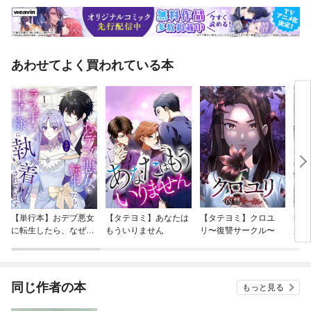
あわせてよく買われている本
【単行本】おデブ悪女
【タテヨミ】あなたは
【タテヨミ】クロユ
病弱
に転生したら、なぜか
もういりません
リ〜復讐サークル〜
が、
ラスボス王子様に執着
ぎて
されています
たち
ね！
同じ作者の本
もっと見る