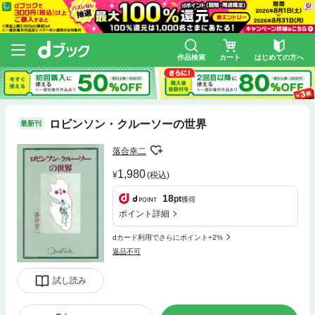
作品検索
カート
はじめての方へ
ロビンソン・クルーソーの世界
最新刊
落合幸二
1,980
(税込)
18
pt
獲得
ポイント詳細
dカード利用でさらにポイント+2%
返品不可
試し読み