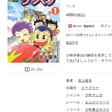
マンガ
660
(税込)
ポイン
6
pt
獲得
dカード利用でさらにポイント+2
返品不可
少林寺拳法の練習を見学して
てあげましょうか？」サスケ
寺拳法との出会いでした。明
試し読み
著者
谷上俊夫
出版社
ビーグリー
ジャンル
少年マンガ
レーベル
まんがフリーク
シリーズ
少年拳士サスケ