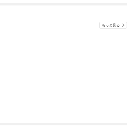
てくれません！？@C
９９の仲間達を手に入
OMIC
れて元パーティーメン
バーと世界に復讐＆
『ざまぁ！』します！
もっと見る