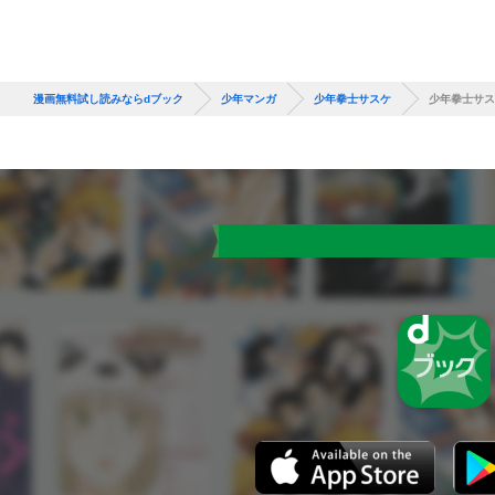
漫画無料試し読みならdブック
少年マンガ
少年拳士サスケ
少年拳士サスケ