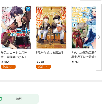
無気力ニートな元神
8歳から始める魔法学
きのした魔法工務店
童、冒険者になる 1
1
異世界工法で最強の家
づくりを（コミック）
682
748
748
１
試読フル
試読フル
行
無料