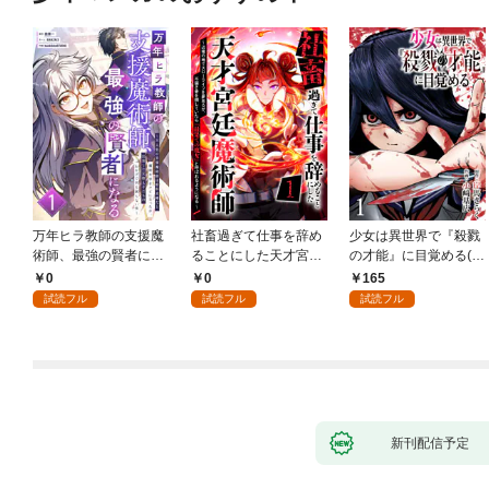
万年ヒラ教師の支援魔
社畜過ぎて仕事を辞め
少女は異世界で『殺戮
術師、最強の賢者にな
ることにした天才宮廷
の才能』に目覚める(話
る～不人気の支援魔術
魔術師～辺境の地でス
売り) #1
0
0
165
師は給料泥棒だと魔術
ローライフを夢見る
試読フル
試読フル
試読フル
大学をクビになった
が、不届き者を倒して
が、出世した元教え子
いたら『最果ての魔
たちのおかげで何も困
女』と呼ばれるように
らない件～ 第1話
なる～ 第1話
新刊配信予定