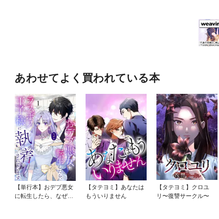
あわせてよく買われている本
【単行本】おデブ悪女
【タテヨミ】あなたは
【タテヨミ】クロユ
に転生したら、なぜか
もういりません
リ〜復讐サークル〜
ラスボス王子様に執着
されています