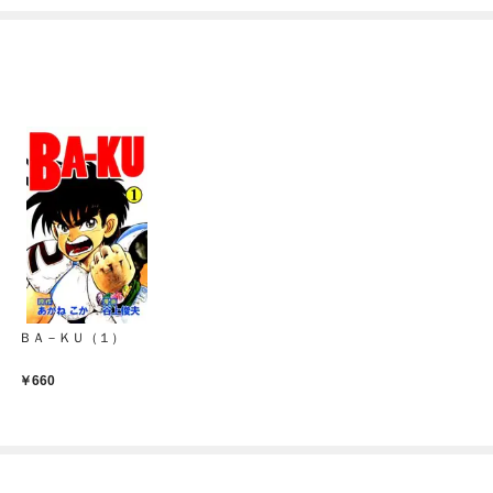
ね！？)
ＢＡ－ＫＵ（１）
660