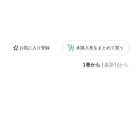
お気に入り登録
未購入巻をまとめて買う
1巻から
|
最新刊から