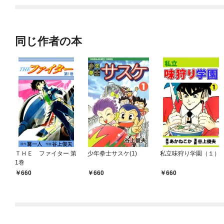
同じ作者の本
ＴＨＥ ファイター 第
少年拳士サスケ(1)
私立味狩り学園（１）
1巻
660
660
660