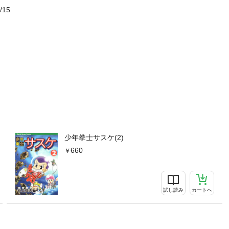
/15
少年拳士サスケ(2)
660
試し読み
カートへ