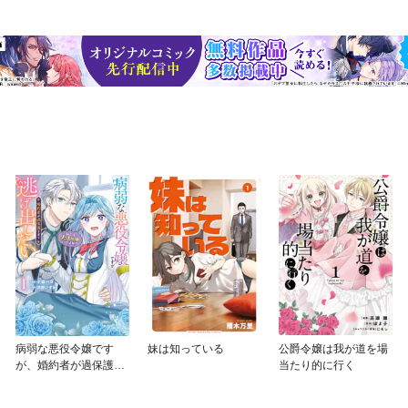
病弱な悪役令嬢です
妹は知っている
公爵令嬢は我が道を場
が、婚約者が過保護す
当たり的に行く
ぎて逃げ出したい(私た
ち犬猿の仲でしたよ