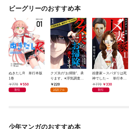
ビーグリーのおすすめ本
ぬきたしR 単行本版
クズ夫の“お掃除”、承
凶妻家～スパダリは死
1巻
ります。※浮気調査、
神でした～ 単行本版
無料サービス付き 1巻
1巻
770
550
220
770
330
割引
試読フル
割引
少年マンガのおすすめ本