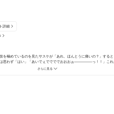
ト詳細
%
技を極めているのを見たサスケが「あれ、ほんとうに痛いの？」すると
は思わず「はい」「あいでぇででででおおおぉ―――――っ！！」これ
るくパワフルなサスケたちの活躍がみんなに元気をあげられればいいな