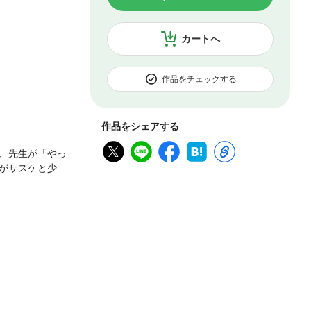
カートへ
作品をチェックする
作品をシェアする
、先生が「やっ
がサスケと少林
！