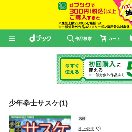
作品検索
カート
少年拳士サスケ(1)
完結
谷上俊夫