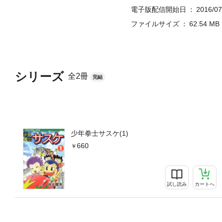
電子版配信開始日
2016/07
ファイルサイズ
62.54 MB
シリーズ
全2冊
完結
少年拳士サスケ(1)
660
試し読み
カートへ