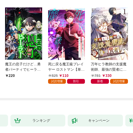
魔王の息子だけど…勇
死に戻る魔王級プレイ
万年ヒラ教師の支援魔
者パーティでヒーラー
ヤー ロストマン【単行
術師、最強の賢者にな
やってます。1
本版】 1巻
る～不人気の支援魔術
825
110
781
330
220
師は給料泥棒だと魔術
試読増量
割引
新着
試読増量
大学をクビになった
が、出世した元教え子
たちのおかげで何も困
らない件～【単行本
版】 1巻
ランキング
キャンペーン