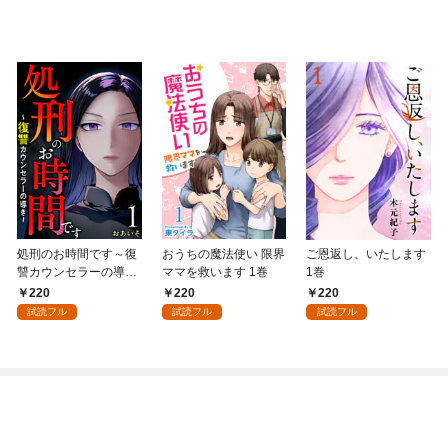
処刑のお時間です～復
おうちの魔法使い 限界
ご恩返し、いたします
讐カウンセラーの導き
ママを救います 1巻
1巻
～ 1巻
220
220
220
試読フル
試読フル
試読フル