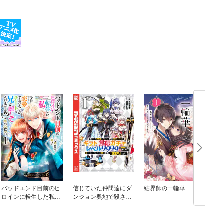
バッドエンド目前のヒ
信じていた仲間達にダ
結界師の一輪華
ロインに転生した私、
ンジョン奥地で殺され
今世では恋愛するつも
かけたがギフト『無限
りがチートな兄が離し
ガチャ』でレベル９９