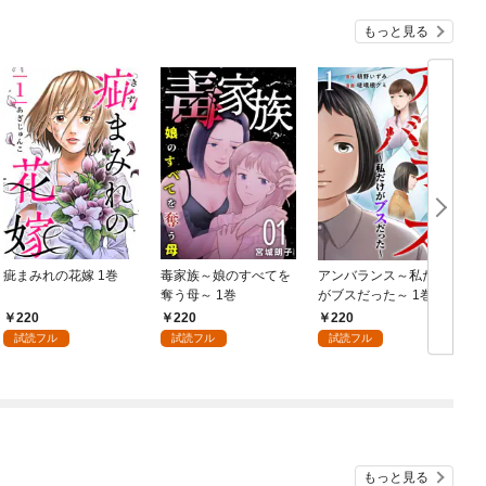
もっと見る
疵まみれの花嫁 1巻
毒家族～娘のすべてを
アンバランス～私だけ
奪う母～ 1巻
がブスだった～ 1巻
220
220
220
試読フル
試読フル
試読フル
もっと見る