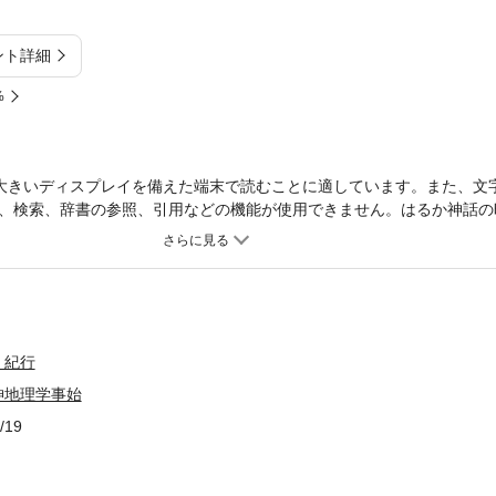
ント詳細
%
大きいディスプレイを備えた端末で読むことに適しています。また、文
、検索、辞書の参照、引用などの機能が使用できません。はるか神話の
る世界各地の聖地を訪ね、封印された聖なる時空を、おのれの身心をと
をはせる聖地巡礼の記録と記憶。
・紀行
神地理学事始
/19