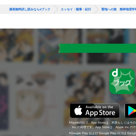
漫画無料試し読みならdブック
エッセイ・随筆・紀行
聖地への旅 精神地理学
Appleのロゴ、App Storeは、米国もしくはそ
Inc.の商標です。App Storeは、Apple In
Google Play および Google Play ロゴは Go