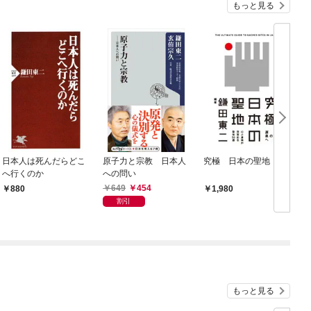
もっと見る
日本人は死んだらどこ
原子力と宗教 日本人
究極 日本の聖地
へ行くのか
への問い
649
454
880
1,980
割引
もっと見る