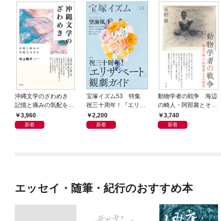
沖縄文学のざわめき
宝塚イズム53 特集
動物学者の戦争 海辺
記憶と痛みの気配をな
祝三十周年！『エリザ
の畸人・阿部襄とその
ぞる
ベート』観劇ガイド
時代
3,960
2,200
3,740
新着
新着
新着
エッセイ・随筆・紀行のおすすめ本