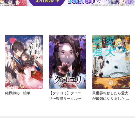
結界師の一輪華
【タテヨミ】クロユ
異世界転移したら愛犬
リ〜復讐サークル〜
が最強になりました ～
シルバーフェンリルと
俺が異世界暮らしを始
めたら～ THE COMIC