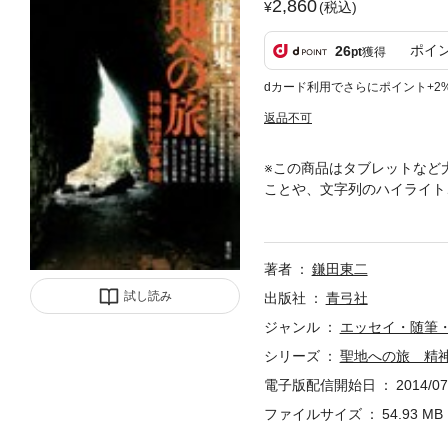
2,860
(税込)
ポイ
26
pt
獲得
dカード利用でさらにポイント+2
返品不可
※この商品はタブレットなど
ことや、文字列のハイライト
ることなく生命を育みつづけ
る。聖と俗、死と再生に思い
著者
鎌田東二
試し読み
出版社
青弓社
ジャンル
エッセイ・随筆
シリーズ
聖地への旅 精
電子版配信開始日
2014/07
ファイルサイズ
54.93 MB