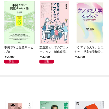
事例で学ぶ児童サービ
製造業としてのアニメ
「ケアする大学」とは
ス論
ーション 制作現場は
何か 児童養護施設入
何を守ってきたのか
所経験者のキャンパス
2,200
3,300
3,300
ライフを描く
新着
新着