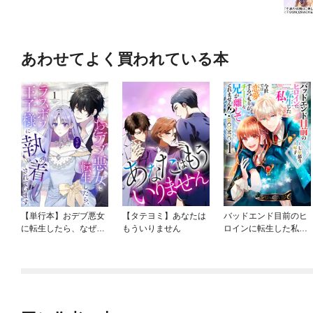
あわせてよく買われている本
【単行本】おデブ悪女
【タテヨミ】あなたは
バッドエンド目前のヒ
に転生したら、なぜか
もういりません
ロインに転生した私、
ラスボス王子様に執着
今世では恋愛するつも
されています
りがチートな兄が離し
てくれません！？@C
OMIC