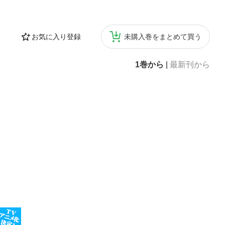
お気に入り登録
未購入巻をまとめて買う
1巻から
|
最新刊から