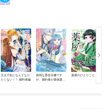
王太子妃になんてなり
病弱な悪役令嬢です
薬屋のひとりごと
たくない！！ 婚約者編
が、婚約者が過保護す
ぎて逃げ出したい(私た
ち犬猿の仲でしたよ
ね！？)