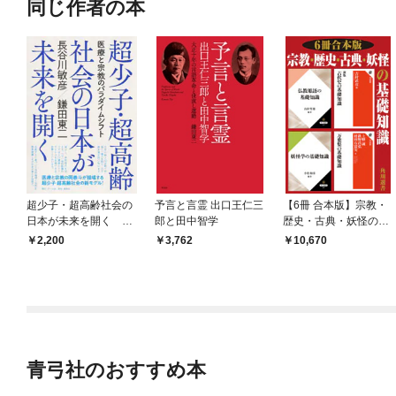
同じ作者の本
超少子・超高齢社会の
予言と言霊 出口王仁三
【6冊 合本版】宗教・
日本が未来を開く 医
郎と田中智学
歴史・古典・妖怪の基
療と宗教のパラダイム
礎知識
2,200
3,762
10,670
シフト
青弓社のおすすめ本