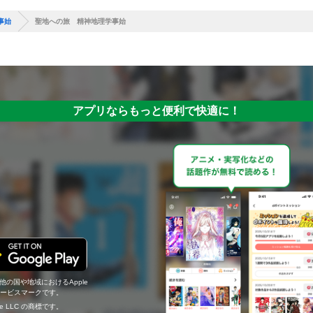
事始
聖地への旅 精神地理学事始
アプリならもっと便利で快適に！
の他の国や地域におけるApple
c.のサービスマークです。
ogle LLC の商標です。