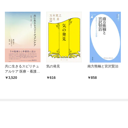
共に生きるスピリチュ
気の発見
南方熊楠と宮沢賢治
アルケア 医療・看護か
ら宗教まで
3,520
616
858