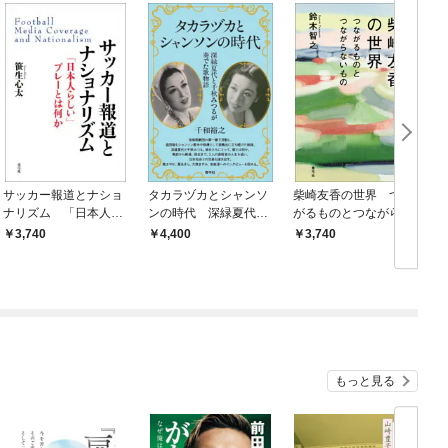
サッカー報道とナショ
タカラヅカとシャンソ
柴崎友香の世界 つな
ナリズム 「日本人ら
ンの時代 深緑夏代と
がるものとつながらな
しい」プレーとは何か
千秋みつるが奏でた歌
いもの
3,740
4,400
3,740
物語
もっと見る