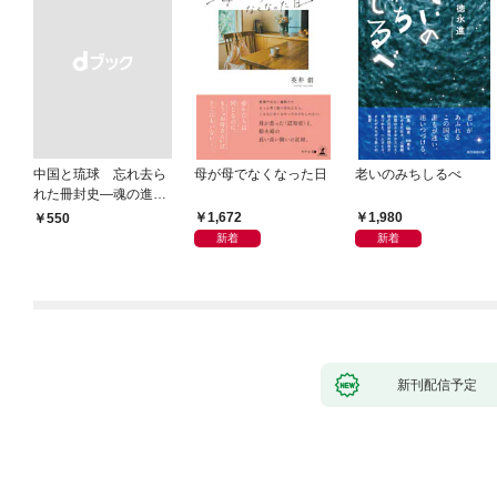
中国と琉球 忘れ去ら
母が母でなくなった日
老いのみちしるべ
れた冊封史―魂の進化
―
1,672
1,980
￥550
新着
新着
新刊配信予定