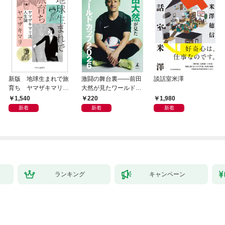
新版 地球生まれで旅
激闘の舞台裏――前田
談話室米澤
育ち ヤマザキマリ流
大然が見たワールドカ
人生論
ップ2026
1,540
220
1,980
新着
新着
新着
ランキング
キャンペーン