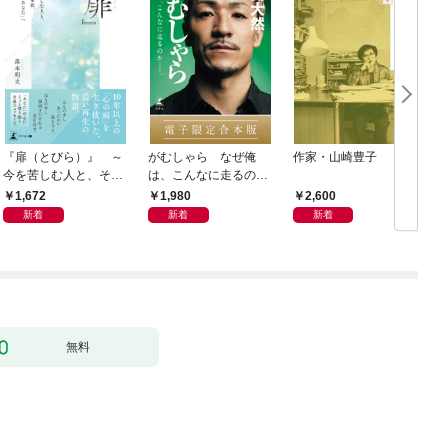
『扉（とびら）』 ～
がむしゃら なぜ俺
作家・山崎豊子
今を苦しむ人と、その
は、こんなに走るのか
ご家族、そして「あな
——。【電子限定合本
1,672
1,980
2,600
た」へ～
版】
新着
新着
新着
無料