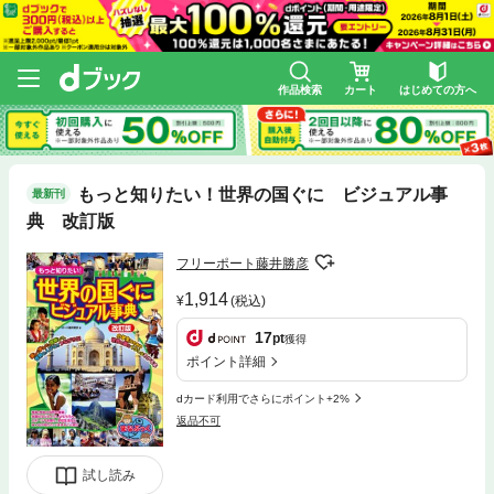
作品検索
カート
はじめての方へ
もっと知りたい！世界の国ぐに ビジュアル事
最新刊
典 改訂版
フリーポート藤井勝彦
1,914
(税込)
17
pt
獲得
ポイント詳細
dカード利用でさらにポイント+2%
返品不可
試し読み