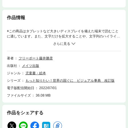
作品情報
※この商品はタブレットなど大きいディスプレイを備えた端末で読むこと
に適しています。また、文字だけを拡大することや、文字列のハイライ
ト、検索、辞書の参照、引用などの機能が使用できません。★ 楽しく学ん
で理解して、世界の人びととつながろう! ★ 小学生のための世界の国とく
らしがわかる本。★ 各国・各地の自然や産業衣食住などのくらしはもちろ
ん、スポーツやお祭り、学校生活などみんなが知りたい! をまるごと紹
著者
フリーポート藤井勝彦
介。◆◇◆ 本書について ◆◇◆世界には、いったいどんな国があるの…。そ
出版社
メイツ出版
こにはどんな人が暮らしているの…。世界には200か国前後の国がありま
す。広大な国土や人口を持つ国もあれば人口数百人の小さな国までさまざ
ジャンル
児童書・絵本
まです。この本では、アジア、アフリカ、ヨーロッパ、北アメリカ、南ア
シリーズ
もっと知りたい！世界の国ぐに ビジュアル事典 改訂版
メリカ、オセアニアの6つの地域ごとに、主要な国ぐにのデータや特色、
人々の暮らしを、たくさんの写真とともに紹介します。見たこともないめ
電子版配信開始日
2022/07/01
ずらしい景観。自然環境や歴史、そこで育まれた文化、そして学校生活や
ファイルサイズ
36.08 MB
お祭り、スポーツなど。地図やニュースでしか知らなかった国を、そこに
暮らす人々を身近に感じながら楽しく学べるビジュアル事典です。◆◇◆
著者からのコメント ◆◇◆世界には、いったいどんな国があるのだろう
作品をシェアする
か…。そしてそこには、いったいどんな人が暮らしているのだろうか…。
それをこの目で確かめてみたい! そんな願いを胸に世界中をくまなく歩き
始めて数十年。いつの間にか、100ヵ国もの国ぐにをめぐるようになって