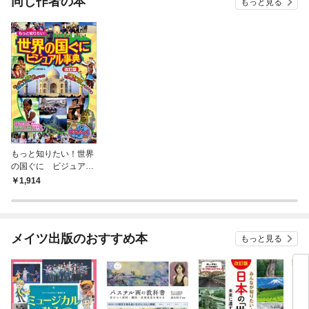
同じ作者の本
もっと見る
ム オセアニアの人気観光地はどこ…◎ 国って何… どんな国があるの…◎
どんな人がくらしているの…◎ 世界なんでもランキング◎ どんな料理を食
べているの…◎ 世界遺産を見てみよう! ◎ 世界のお祭りを見てみよう! ◎ ど
んな家に住んでいるの…◎ どんな民族音楽があるの…◎ どんなスポーツや
ゲームを楽しんでいるの…◆◇◆ 監修者プロフィール ◆◇◆フリーポート 藤
井勝彦フリーポートは、海外情報を専門に取り扱うプロダクション。世界
100カ国に及ぶ国々の民族、宗教、歴史、文化、旅、暮らしぶりなど、あ
りとあらゆる情報及び写真を収集している。代表の藤井勝彦は、紀行作
家。JICA(国際協力機構)の派遣専門家として、数多くの途上国を歴訪。OD
A 関連取材を通じて、途上国の実情を垣間見てきた。『ODA は役に立って
いるのか』(共著)の他、新聞、雑誌、書籍等を通じて、様々な海外情報を
発信し続けている。※本書は2018 年発行の『もっと知りたい! 世界の国ぐ
に ビジュアル事典』を元に、加筆・修正を行った新版です。
もっと知りたい！世界
の国ぐに ビジュアル
事典 改訂版
1,914
メイツ出版のおすすめ本
もっと見る