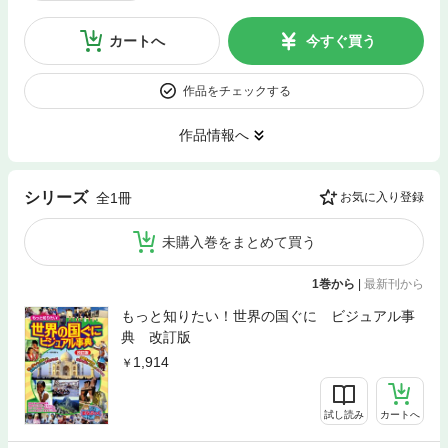
カートへ
今すぐ買う
作品をチェックする
作品情報へ
シリーズ
全1冊
お気に入り登録
未購入巻をまとめて買う
1巻から
|
最新刊から
もっと知りたい！世界の国ぐに ビジュアル事
典 改訂版
1,914
試し読み
カートへ