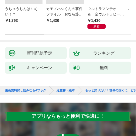
うちゅうじんは いな
カモノハシくんの事件
ウルトラマンテオ
星の
い！？
ファイル おなら爆
＆ 全ウルトラヒーロ
いグ
弾！ 危機イッパツ編
ー大集合 あそべるず
1,430
￥1,793
￥1,430
7
かん
新着
新刊配信予定
ランキング
キャンペーン
無料
漫画無料試し読みならdブック
児童書・絵本
もっと知りたい！世界の国ぐに ビ
アプリならもっと便利で快適に！