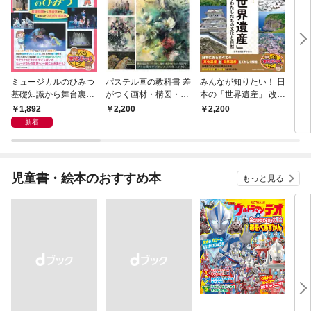
ミュージカルのひみつ
パステル画の教科書 差
みんなが知りたい！ 日
自由
基礎知識から舞台裏ま
がつく画材・構図・表
本の「世界遺産」 改訂
く！
で まるっとフカボリB
現技法を極める
版 未来に遺すわたした
乳パ
1,892
2,200
2,200
1,
OOK
ちの文化と自然
作 
新着
児童書・絵本のおすすめ本
もっと見る