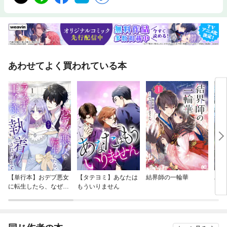
いました。はじめて訪れた国、地域では、見たこともないような珍しい景
観に驚くばかりか、思いもよらない習慣や考え方に接して、戸惑うことも
少なくありませんでした。世界はこんなにも広いんだ! と実感したのは、
そんな時でした。その体験をもとにまとめたのが、この本なのです。世界
の国ぐにの実情をこの本を通して少しでも理解して、さらに視野を広めて
いただきたい…と、強く願っています。フリーポート 藤井勝彦◆◇◆ 主な
目次☆ アジアの国々◎ アジアってどんなところ…◎ アジアの学校を比べて
あわせてよく買われている本
みよう! ◎ アジアの働く子供たち* 中国* 韓国* ベトナム・・・など全19か
国*コラム アジアの人気観光地はどこ…☆ アフリカの国々◎ アフリカって
どんなところ…◎ アフリカの学校を比べてみよう! ◎ アフリカの働く子供
たち* エジプト* スーダン、エチオピア* ケニア・・・など全11か国*コラ
ム アフリカの人気観光地はどこ…*コラム 世界の民族衣装を見てみよう! ☆
ヨーロッパの国々◎ ヨーロッパってどんなところ…◎ ヨーロッパの学校を
比べてみよう! ◎ ヨーロッパにはどんな人が暮らしているの…* イギリス*
フランス* スペイン・・・など全16か国*コラム ヨーロッパの人気観光地
はどこ…☆ 北アメリカの国々◎ 北アメリカってどんなところ…◎ 北アメリ
カの学校を比べてみよう! ◎ 北アメリカにはどんな人が暮らしているの…*
アメリカ* カナダ* メキシコ・・・など全9か国*コラム 北アメリカの人気
観光地はどこ…*コラム 世界の宗教☆ 南アメリカの国々◎ 南アメリカって
どんなところ…◎ 南アメリカの学校を比べてみよう! ◎ 南アメリカにはど
【単行本】おデブ悪女
【タテヨミ】あなたは
結界師の一輪華
バッ
んな人が暮らしているの…* ブラジル* ベネズエラ、コロンビア* ペル
に転生したら、なぜか
もういりません
ロイ
ー・・・など全9か国*コラム 南アメリカの人気観光地はどこ…☆ オセア
ラスボス王子様に執着
今世
ニアの国々◎ オセアニアってどんなところ…◎ オセアニアの学校を比べて
されています
りが
みよう! ◎ オセアニアにはどんな人が暮らしているの…* オーストラリア*
てく
ニュージーランド* パプアニューギニア、パラオ・・・など全7か国*コラ
OMI