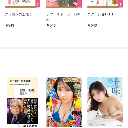
クレヨンの王様 1
ラブ・ストーリー19X
コクーン荘1×1 1
X
543
543
543