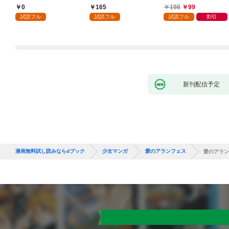
執着されています第1
入り～: 1
ころ、無表情な旦那様
0
165
198
99
話
が「愛してる」と言っ
試読フル
試読フル
試読フル
割引
てきました。1
新刊配信予定
漫画無料試し読みならdブック
少女マンガ
愛のアランフェス
愛のアラン