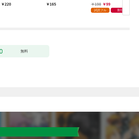
婚します～ 1
198
99
220
165
試読フル
割引
無料