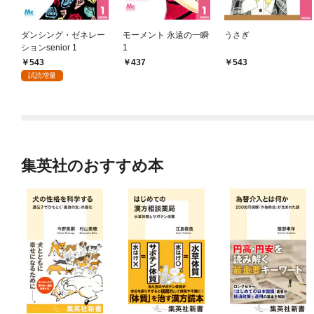
ダンシング・ゼネレー
モーメント 永遠の一瞬
うさぎ
ションsenior 1
1
543
437
543
試読増量
集英社のおすすめ本