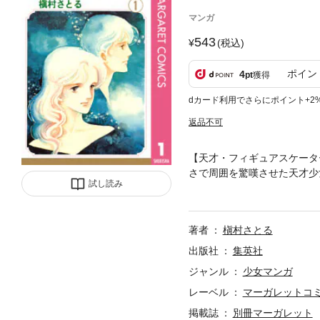
マンガ
543
(税込)
ポイン
4
pt
獲得
dカード利用でさらにポイント+2
返品不可
【天才・フィギュアスケータ
さで周囲を驚嘆させた天才少
試し読み
までの合格を果たした。喜び
著者
槇村さとる
出版社
集英社
ジャンル
少女マンガ
レーベル
マーガレットコミッ
掲載誌
別冊マーガレット