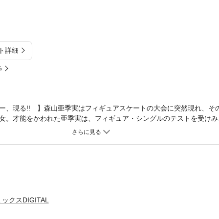
ト詳細
%
ー、現る!! 】森山亜季実はフィギュアスケートの大会に突然現れ、そ
女。才能をかわれた亜季実は、フィギュア・シングルのテストを受けみ
の絶頂にいた亜季実だったが、故郷に残した母の死の知らせが届き…。
クスDIGITAL