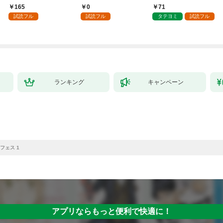
～１
負をすることになりま
させてみせます
165
0
71
した第1話
試読フル
試読フル
タテヨミ
試読フル
ランキング
キャンペーン
フェス 1
アプリならもっと便利で快適に！