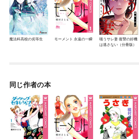
魔法科高校の劣等生
モーメント 永遠の一瞬
嗤うサレ妻 復讐の好機
は逃さない（分冊版）
同じ作者の本