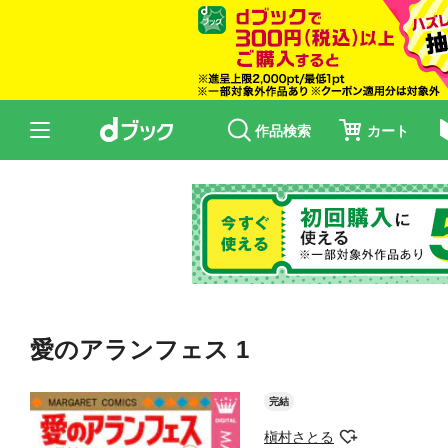
作品検索
カート
愛のアランフェス 1
完結
槇村さとる