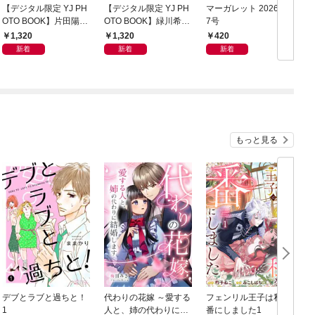
【デジタル限定 YJ PH
【デジタル限定 YJ PH
マーガレット 2026年1
グ
OTO BOOK】片田陽依
OTO BOOK】緑川希星
7号
6
写真集「羽色日和」
写真集「きらら、キラ
1,320
1,320
420
リ」
新着
新着
新着
もっと見る
デブとラブと過ちと！
代わりの花嫁 ～愛する
フェンリル王子は私を
1
人と、姉の代わりに結
番にしました1