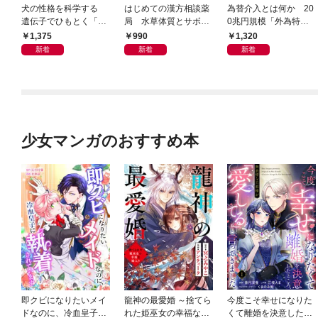
犬の性格を科学する
はじめての漢方相談薬
為替介入とは何か 20
遺伝子でひもとく「最
局 水草体質とサボテ
0兆円規模「外為特
良の友」の進化
ン体質
会」が生まれた謎
1,375
990
1,320
新着
新着
新着
少女マンガのおすすめ本
即クビになりたいメイ
龍神の最愛婚 ～捨てら
今度こそ幸せになりた
ドなのに、冷血皇子に
れた姫巫女の幸福な嫁
くて離婚を決意したと