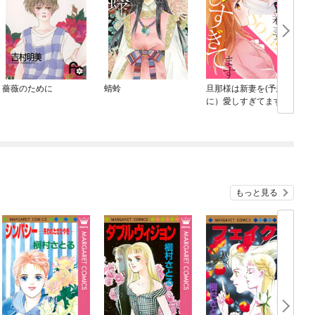
薔薇のために
蜻蛉
旦那様は新妻を(予想外
に）愛しすぎてます
【分冊版】
もっと見る