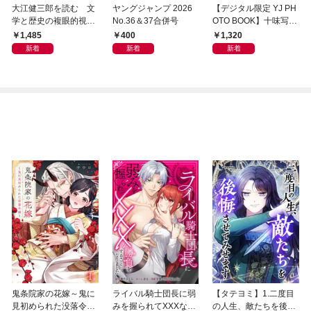
大江健三郎を読む 文
ヤングジャンプ 2026
【デジタル限定 YJ PH
学と歴史の複眼的視点
No.36＆37合併号
OTO BOOK】十味写真
から
集「続・『ぽみ』！？
1,485
400
1,320
どこでもトレイン・ベ
新着
新着
新着
トナム篇」
鬼条院家の花嫁～鬼に
ライバル騎士団長に弱
【タテヨミ】1.二度目
見初められた没落令嬢
みを握られてXXXな勝
の人生、敵たちを後悔