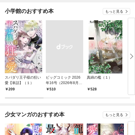
小学館のおすすめ本
もっと見る
スパダリ王子様の狂い
ビッグコミック 2026
真綿の檻（１）
こん
愛【単話】（１）
年16号（2026年8月7
（１
日発売）
209
￥510
528
5
少女マンガのおすすめ本
もっと見る