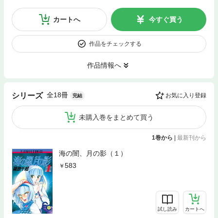
カートへ
今すぐ買う
作品をチェックする
作品情報へ
全18冊
シリーズ
お気に入り登録
完結
未購入巻をまとめて買う
1巻から
|
最新刊から
海の闇、月の影（１）
583
試し読み
カートへ