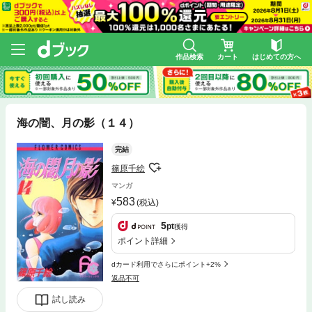
作品検索
カート
はじめての方へ
海の闇、月の影（１４）
完結
篠原千絵
マンガ
583
(税込)
5
pt
獲得
ポイント詳細
dカード利用でさらにポイント+2%
返品不可
試し読み