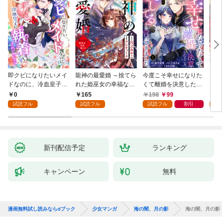
即クビになりたいメイ
龍神の最愛婚 ～捨てら
今度こそ幸せになりた
鬼条
ドなのに、冷血皇子に
れた姫巫女の幸福な嫁
くて離婚を決意したと
見初
執着されています第1
入り～: 1
ころ、無表情な旦那様
～１
0
165
198
99
1
話
が「愛してる」と言っ
試読フル
試読フル
試読フル
割引
試
てきました。1
新刊配信予定
ランキング
キャンペーン
無料
漫画無料試し読みならdブック
少女マンガ
海の闇、月の影
海の闇、月の影