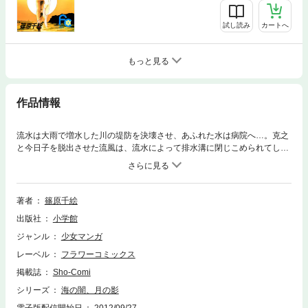
試し読み
カートへ
もっと見る
作品情報
流水は大雨で増水した川の堤防を決壊させ、あふれた水は病院へ…。克之
と今日子を脱出させた流風は、流水によって排水溝に閉じこめられてしま
った。傷ついた克之が救出にむかうが、水はどんどんと流れこみ、流風を
閉じこめた排水溝はついに水面下に沈んでしまった…！？
著者
篠原千絵
出版社
小学館
ジャンル
少女マンガ
レーベル
フラワーコミックス
掲載誌
Sho-Comi
シリーズ
海の闇、月の影
電子版配信開始日
2012/09/27