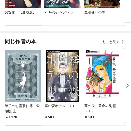
変な家 【連載版】
23時のシンデレラ
魔法使いの嫁
とき
同じ作者の本
もっと見る
陵子の心霊事件簿 愛
霧の森ホテル（１）
夢の雫、黄金の鳥籠
天は
蔵版 上
（１）
書簡
2,178
583
583
1