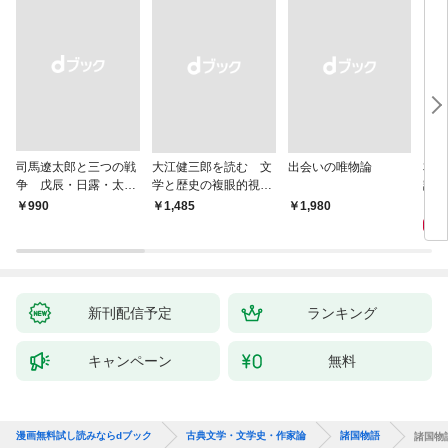
司馬遼太郎と三つの戦
大江健三郎を読む 文
出会いの唯物論
本当
争 戊辰・日露・太平
学と歴史の複眼的視点
話）
洋
から
1,
￥990
￥1,485
￥1,980
新刊配信予定
ランキング
キャンペーン
無料
漫画無料試し読みならdブック
古典文学・文学史・作家論
諸国物語
諸国物