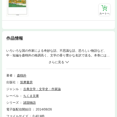
カートへ
作品情報
いろいろな国の作家による奇妙な話、不思議な話、恐ろしい物語など、
中・短編を森鴎外の格調高く、文学の香り豊かな名訳で送る。本巻には猿
のもの悲しい運命を描く「猿」（クラルテー）、犬を捨てに行った男のド
タバタ話「一疋の犬が二疋になる話」（ベルジエー）などの幻の作品やポ
ー、リルケ、シュニッツラーはじめ、各国の名品２５作を収録する。
著者
森鴎外
出版社
筑摩書房
ジャンル
古典文学・文学史・作家論
レーベル
ちくま文庫
シリーズ
諸国物語
電子版配信開始日
2014/08/26
ファイルサイズ
0.40 MB