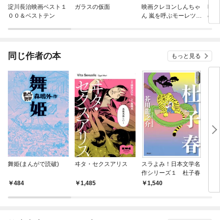
淀川長治映画ベスト１
ガラスの仮面
映画クレヨンしんちゃ
映画
００＆ベストテン
ん 嵐を呼ぶモーレツ！
の恐
オトナ帝国の逆襲
同じ作者の本
もっと見る
舞姫(まんがで読破)
ヰタ・セクスアリス
スラよみ！日本文学名
口語
作シリーズ１ 杜子春
（上
484
1,485
1,540
1,