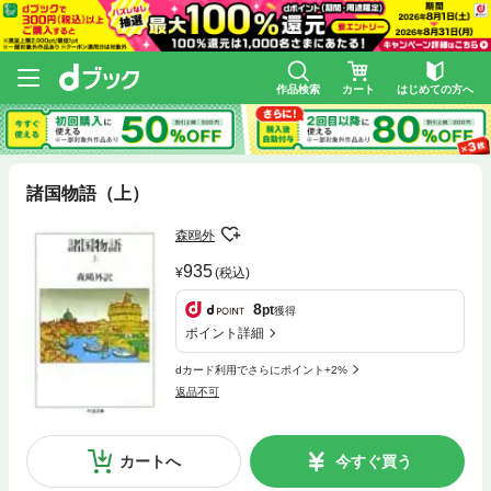
作品検索
カート
はじめての方へ
諸国物語（上）
森鴎外
935
(税込)
8
pt
獲得
ポイント詳細
dカード利用でさらにポイント+2%
返品不可
カートへ
今すぐ買う