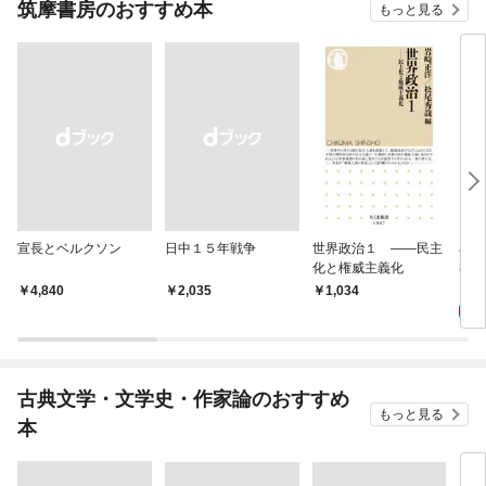
筑摩書房のおすすめ本
もっと見る
宣長とベルクソン
日中１５年戦争
世界政治１ ――民主
石原
化と権威主義化
導か
1,
￥4,840
￥2,035
1,034
古典文学・文学史・作家論のおすすめ
もっと見る
本