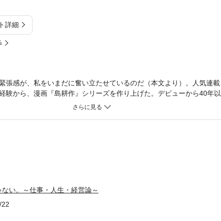
ト詳細
%
緊張感が、私をいまだに奮い立たせているのだ（本文より）。人気連載
経験から、漫画『島耕作』シリーズを作り上げた。デビューから40年以
400ページを描く。それを可能にする働き方とは？ 連載開始以来、海外
してきた情報収集の方法とは？ 島耕作に込めた出世の秘訣とは？
ゃない。～仕事・人生・経営論～
/22