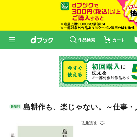
作品検索
カート
島耕作も、楽じゃない。～仕事・
最新刊
弘兼憲史