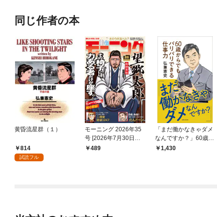
同じ作者の本
黄昏流星群（１）
モーニング 2026年35
「まだ働かなきゃダメ
号 [2026年7月30日発
なんですか？」60歳か
売]
らでもバリバリできる
814
489
1,430
仕事力 『島耕作』シ
試読フル
リーズ作者が実践す
る、いつまでも楽しく
働くコツ【電子版特典
付き】