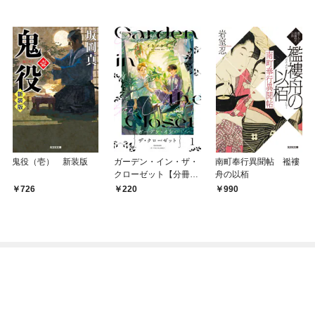
鬼役（壱） 新装版
ガーデン・イン・ザ・
南町奉行異聞帖 襤褸
クローゼット【分冊
舟の以栢
版】1
726
220
990