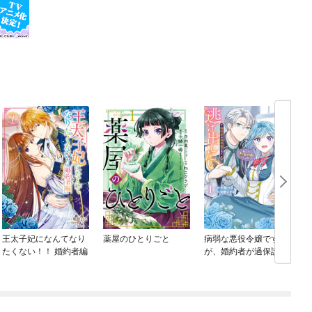
王太子妃になんてなり
薬屋のひとりごと
病弱な悪役令嬢です
たくない！！ 婚約者編
が、婚約者が過保護す
ぎて逃げ出したい(私た
ち犬猿の仲でしたよ
ね！？)