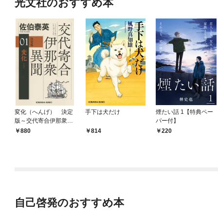
光文社のおすすめ本
変化（へんげ） 決定
手下は犬だけ
煙たい話 1【特典ペー
版～交代寄合伊那衆異
パー付】
聞（1）～
880
814
220
自己啓発のおすすめ本