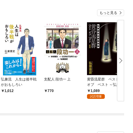
もっと見る
弘兼流 人生は後半戦
支配人 段功一 上
黄昏流星群 ベスト
がおもしろい
オブ ベスト ～弘兼憲
ナ
史自選傑作集～（１）
2
1,089
1,012
770
試読増量