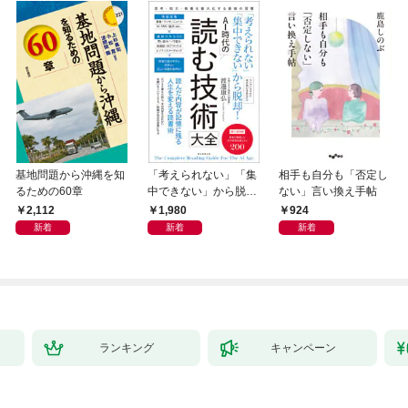
基地問題から沖縄を知
「考えられない」「集
相手も自分も「否定し
るための60章
中できない」から脱
ない」言い換え手帖
却！ AI時代の読む技
2,112
1,980
924
術大全
新着
新着
新着
ランキング
キャンペーン