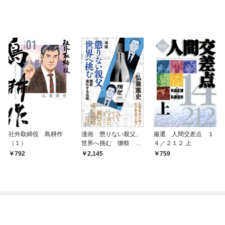
社外取締役 島耕作
漫画 懲りない親父、
厳選 人間交差点 １
（１）
世界へ挑む 獺祭 進
４／２１２ 上
化する伝統
792
2,145
759