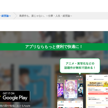
・経営論～
島耕作も、楽じゃない。～仕事・人生・経営論～
アプリならもっと便利で快適に！
の他の国や地域におけるApple