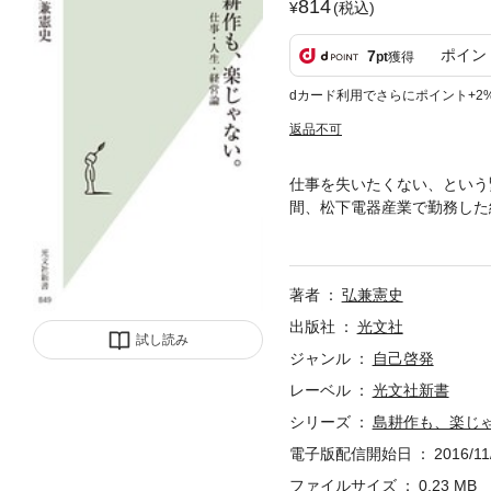
814
(税込)
ポイン
7
pt
獲得
dカード利用でさらにポイント+2
返品不可
仕事を失いたくない、という
間、松下電器産業で勤務した
5日ほぼ無休で働き、年間1
官僚や政治家とも意見を交わ
著者
弘兼憲史
出版社
光文社
試し読み
ジャンル
自己啓発
レーベル
光文社新書
シリーズ
島耕作も、楽じ
電子版配信開始日
2016/11
ファイルサイズ
0.23 MB