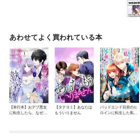
あわせてよく買われている本
【単行本】おデブ悪女
【タテヨミ】あなたは
バッドエンド目前のヒ
に転生したら、なぜか
もういりません
ロインに転生した私、
ラスボス王子様に執着
今世では恋愛するつも
されています
りがチートな兄が離し
てくれません！？@C
OMIC