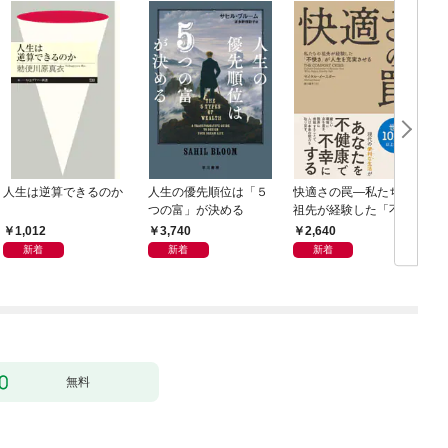
人生は逆算できるのか
人生の優先順位は「５
快適さの罠―私たちの
つの富」が決める
祖先が経験した「不快
さ」が人生を充実させ
1,012
3,740
2,640
る
新着
新着
新着
無料