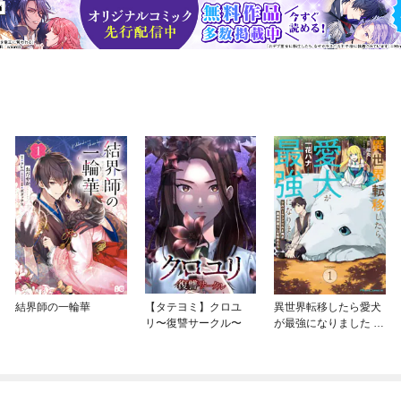
結界師の一輪華
【タテヨミ】クロユ
異世界転移したら愛犬
リ〜復讐サークル〜
が最強になりました ～
シルバーフェンリルと
俺が異世界暮らしを始
めたら～ THE COMIC