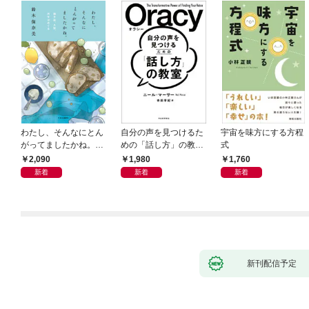
わたし、そんなにとん
自分の声を見つけるた
宇宙を味方にする方程
がってましたかね。
めの「話し方」の教
式
獅子座、Ａ型、丙午は
室 Ｏｒａｃｙ（オラ
2,090
1,980
1,760
めぐる
シー）
新着
新着
新着
新刊配信予定