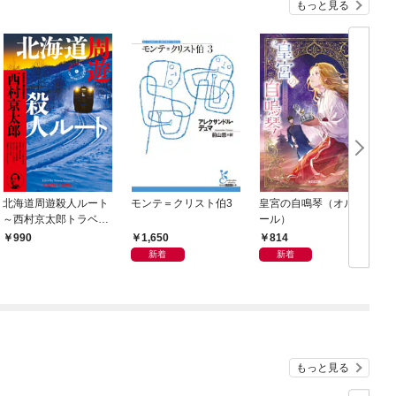
もっと見る
北海道周遊殺人ルート
モンテ＝クリスト伯3
皇宮の自鳴琴（オルゴ
～西村京太郎トラベル
ール）
ミステリー・セレクシ
1,650
814
990
ョン（1）～
新着
新着
もっと見る