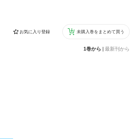
お気に入り登録
未購入巻をまとめて買う
1巻から
|
最新刊から