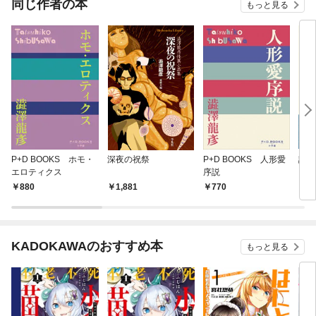
同じ作者の本
もっと見る
P+D BOOKS ホモ・
深夜の祝祭
P+D BOOKS 人形愛
詩人
エロティクス
序説
ッハ
まれ
880
1,881
770
6,
KADOKAWAのおすすめ本
もっと見る