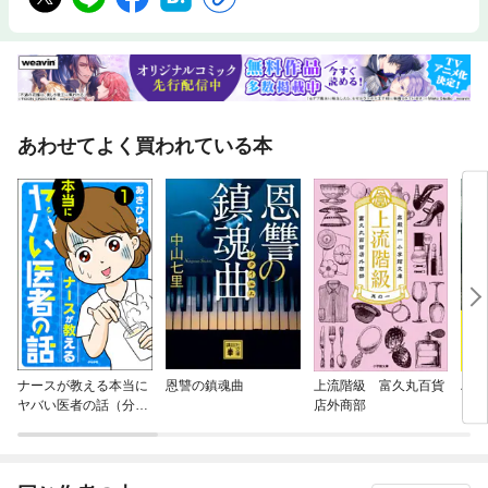
あわせてよく買われている本
ナースが教える本当に
恩讐の鎮魂曲
上流階級 富久丸百貨
ハヤ
ヤバい医者の話（分冊
店外商部
版）