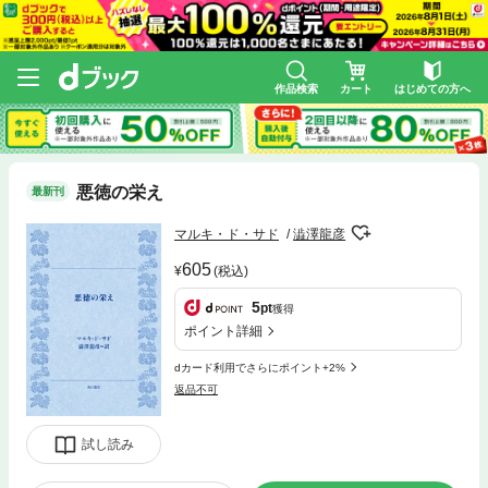
作品検索
カート
はじめての方へ
悪徳の栄え
最新刊
マルキ・ド・サド
澁澤龍彦
605
(税込)
5
pt
獲得
ポイント詳細
dカード利用でさらにポイント+2%
返品不可
試し読み