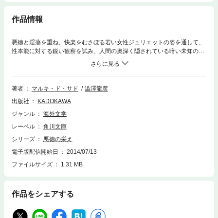
作品情報
悪徳と淫蕩を重ね、快楽をむさぼる若い女性ジュリエットの姿を通して、
性本能に対する鋭い観察を試み、人間の奥深く隠されている暗い未知の部
分と自由の問題を、徹底的に追求した。貴族の家柄にありながら、当時と
しては悪魔的所業ともいうべき奇行ゆえに、その生涯の三分の一以上を牢
獄で過したサドの代表作。1797年作。
著者
マルキ・ド・サド
澁澤龍彦
出版社
KADOKAWA
ジャンル
海外文学
レーベル
角川文庫
シリーズ
悪徳の栄え
電子版配信開始日
2014/07/13
ファイルサイズ
1.31 MB
作品をシェアする