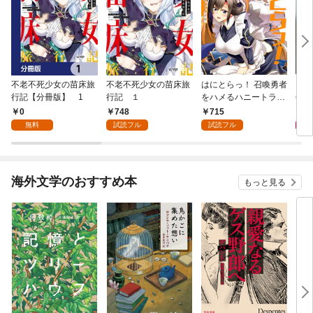
不老不死少女の苗床旅
不老不死少女の苗床旅
はにとらっ！ 召喚勇者
ダ・
行記【分冊版】 1
行記 １
をハメるハニートラッ
年9
プ包囲網 1
0
748
715
9
無料
試読フル
試読フル
海外文学のおすすめ本
もっと見る