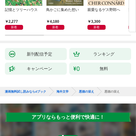
記憶とツリーハウス
鳥かごに集めた想い
親愛なるゲス野郎へ
野生
2,277
4,180
3,300
1,
新着
新着
新着
新刊配信予定
ランキング
キャンペーン
無料
漫画無料試し読みならdブック
海外文学
悪徳の栄え
悪徳の栄え
アプリならもっと便利で快適に！