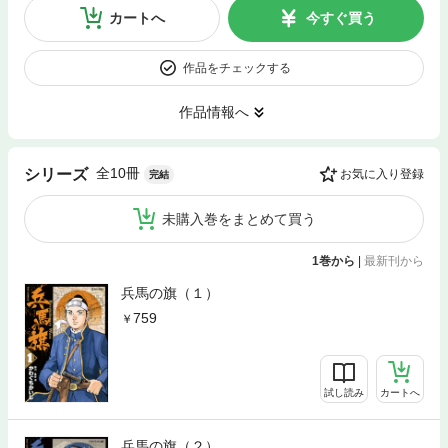
カートへ
今すぐ買う
作品をチェックする
作品情報へ
全10冊
シリーズ
お気に入り登録
完結
未購入巻をまとめて買う
1巻から
|
最新刊から
兵馬の旗（１）
759
試し読み
カートへ
兵馬の旗（２）