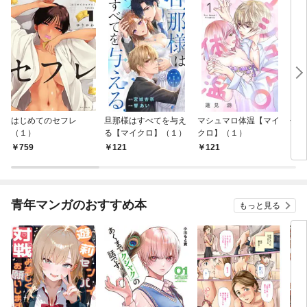
はじめてのセフレ
旦那様はすべてを与え
マシュマロ体温【マイ
信長
（１）
る【マイクロ】（１）
クロ】（１）
759
121
121
7
青年マンガのおすすめ本
もっと見る