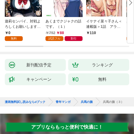
遊莉センパイ、対戦よ
あくまでクジャクの話
イケナイ菜々子さん＜
異世
ろしくお願いします。
です。（１）
連載版＞1話 アラフ
1
ォー女神と初体験
0
792
88
7
110
無料
試読フル
割引
試
新刊配信予定
ランキング
キャンペーン
無料
漫画無料試し読みならdブック
青年マンガ
兵馬の旗
兵馬の旗（３）
アプリならもっと便利で快適に！