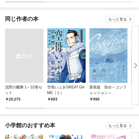
同じ作者の本
もっと見る
沈黙の艦隊 1～32巻セ
空母いぶきGREAT GA
新装版 告白～コンフ
モー
ット
ME（１）
ェッション～
号 
￥20,275
693
990
4
小学館のおすすめ本
もっと見る