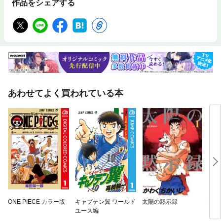
作品をシェアする
あわせてよく買われている本
ONE PIECE カラー版
キャプテン翼 ワールド
太陽の黙示録
BAN
ユース編