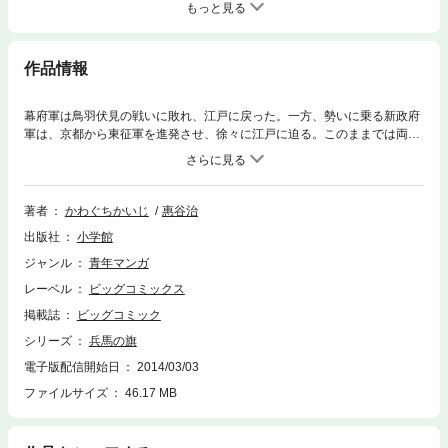
もっと見る
作品情報
幕府軍は鳥羽伏見の戦いに敗れ、江戸に戻った。一方、勢いに乗る新政府
軍は、京都から東征軍を進発させ、徐々に江戸に迫る。このままでは両軍
の江戸決戦は不可避の情勢だが、兵馬が親しい幕府軍事総裁・勝安房守、
村田新八郎の上司である西郷吉之助、この二人が圧倒的なエネルギーで動
きはじめる！果たして二人の究極の目的とは？勝の不退転の意思を表す計
画、江戸焦土作戦は実行されるのか？
著者
かわぐちかいじ
惠谷治
出版社
小学館
ジャンル
青年マンガ
レーベル
ビッグコミックス
掲載誌
ビッグコミック
シリーズ
兵馬の旗
電子版配信開始日
2014/03/03
ファイルサイズ
46.17 MB