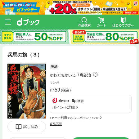
作品検索
カート
はじめての方へ
兵馬の旗（３）
完結
かわぐちかいじ
惠谷治
マンガ
759
(税込)
6
pt
獲得
ポイント詳細
dカード利用でさらにポイント+2%
返品不可
試し読み