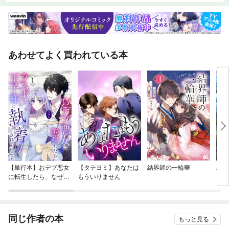
あわせてよく買われている本
【単行本】おデブ悪女
【タテヨミ】あなたは
結界師の一輪華
バッ
に転生したら、なぜか
もういりません
ロイ
ラスボス王子様に執着
今世
されています
りが
てく
OMI
同じ作者の本
もっと見る