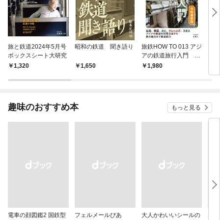
旅と鉄道2024年5月号
昭和の鉄道 聞き語り
旅鉄HOW TO 013 アジ
スタ
ボックスシート大研究
アの鉄道旅行入門 令
和最新版
1,320
1,650
1,980
3,
趣味のおすすめ本
もっと見る
電車の顔図鑑2 国鉄型
フェルメールぴあ
大人かわいいシールの
なる