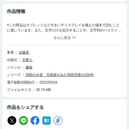
作品情報
※この商品はタブレットなど大きいディスプレイを備えた端末で読むこと
に適しています。また、文字だけを拡大することや、文字列のハイライ
ト、検索、辞書の参照、引用などの機能が使用できません。羽田空港が開
港して90年、日本の空の拠点として重要な役割を果たしてきました。本書
は、開港前の羽田町の様子からD滑走路建設まで、約100年の羽田空港の
歴史をひもといた一冊です。著者は専属カメラマンとして長年にわたり記
著者
近藤晃
録を続けた近藤晃氏。『羽田空港50年史』の編集も手掛けており、戦前か
出版社
天夢人
らの貴重な資料も託されています。近藤氏自身が記録した空港・飛行機・
人物の写真とあわせ、羽田空港の100年を写真で紹介します。・戦前・戦
ジャンル
趣味
後から開港まで～羽田の歴史・羽田を彩った機体たち・海外からの来賓・
シリーズ
羽田の今昔 写真家がみた羽田空港の100年
羽田空港を支える人々・大プロジェクトだったD滑走路 ほか
電子版配信開始日
2022/03/18
ファイルサイズ
35.74 MB
作品をシェアする