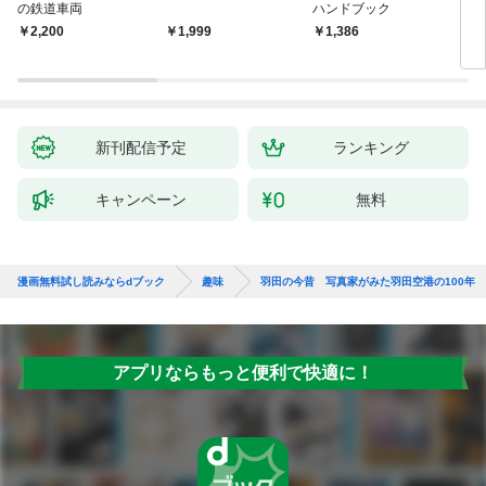
の鉄道車両
ハンドブック
￥2,200
￥1,999
￥1,386
￥1,
新刊配信予定
ランキング
キャンペーン
無料
漫画無料試し読みならdブック
趣味
羽田の今昔 写真家がみた羽田空港の100年
アプリならもっと便利で快適に！