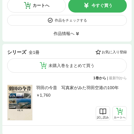
カートへ
今すぐ買う
作品をチェックする
作品情報へ
シリーズ
全1冊
お気に入り登録
未購入巻をまとめて買う
1巻から
|
最新刊から
羽田の今昔 写真家がみた羽田空港の100年
1,760
試し読み
カートへ