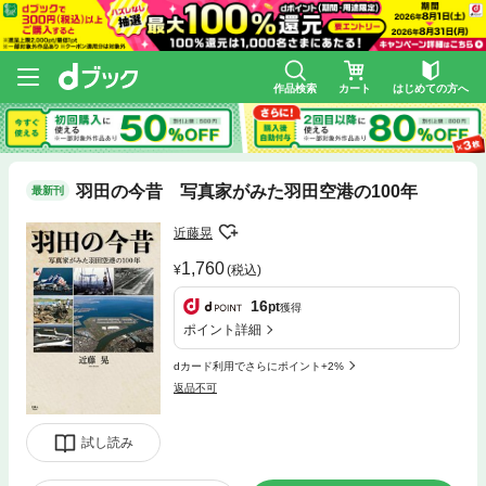
作品検索
カート
はじめての方へ
羽田の今昔 写真家がみた羽田空港の100年
最新刊
近藤晃
1,760
(税込)
16
pt
獲得
ポイント詳細
dカード利用でさらにポイント+2%
返品不可
試し読み