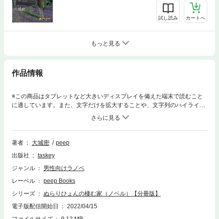
試し読み
カートへ
もっと見る
作品情報
※この商品はタブレットなど大きいディスプレイを備えた端末で読むこと
に適しています。また、文字だけを拡大することや、文字列のハイライ
ト、検索、辞書の参照、引用などの機能が使用できません。死の淵から甦
った和宏。彼が目覚めたとき状況は悪化していた。今までは自分の知恵と
力で運命を切り開いてきた和宏だったが、重傷を負った体では自ら行動す
ることは不可能だった。最愛の妹の美月には【加害者の家族】として世間
著者
大城密
peep
から非情なまでのヘイトが浴びせられ続けていた。和宏の事件の影響で
出版社
taskey
日々壊れていく美月の精神。美月を一刻も早く救いたい和宏は焦りを見せ
るが、そんな和宏の前に現れたのは意外な人物だった——。
ジャンル
男性向けラノベ
レーベル
peep Books
シリーズ
ぬらりひょんの棲む家（ノベル）【分冊版】
電子版配信開始日
2022/04/15
ファイルサイズ
9.12 MB