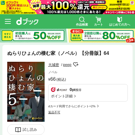
作品検索
カート
はじめての方へ
ぬらりひょんの棲む家（ノベル）【分冊版】64
大城密
peep
ノベル
66
(税込)
0
pt
獲得
ポイント詳細
dカード利用でさらにポイント+2%
返品不可
試し読み