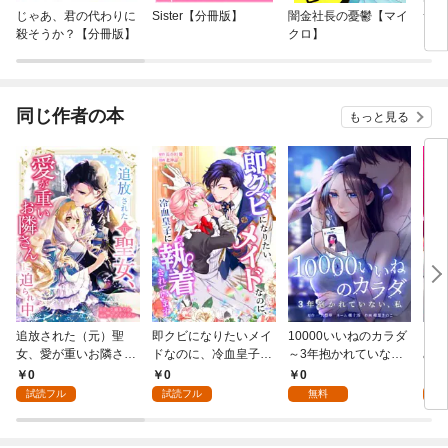
じゃあ、君の代わりに
Sister【分冊版】
闇金社長の憂鬱【マイ
サワ
殺そうか？【分冊版】
クロ】
同じ作者の本
もっと見る
追放された（元）聖
即クビになりたいメイ
10000いいねのカラダ
ライ
女、愛が重いお隣さん
ドなのに、冷血皇子に
～3年抱かれていな
みを
に迫られ中第1話
執着されています第1
い、私～第1話
負を
0
0
0
0
話
した
試読フル
試読フル
無料
試