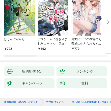
ほうかごがかり
デスゲームに巻き込ま
男女比1：5の世界でも
戦地
れた山本さん、気まま
普通に生きられると思
カシ
にゲームバランスを崩
った？ ～激重感情な
活を
792
792
770
8
壊させる【電子特別
彼女たちが無自覚男子
特典
版】
に翻弄されたら～
新刊配信予定
ランキング
キャンペーン
無料
漫画無料試し読みならdブック
男性向けラノベ
ぬらりひょんの棲む家（ノベル）