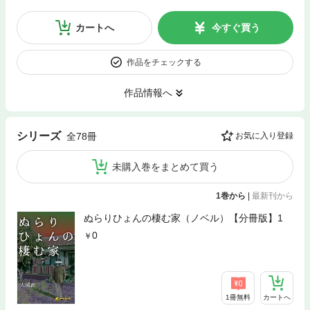
カートへ
今すぐ買う
作品をチェックする
作品情報へ
シリーズ
全78冊
お気に入り登録
未購入巻をまとめて買う
1巻から
|
最新刊から
ぬらりひょんの棲む家（ノベル）【分冊版】1
0
1冊無料
カートへ