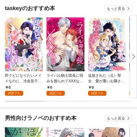
taskeyのおすすめ本
もっと見る
即クビになりたいメイ
ライバル騎士団長に弱
追放された（元）聖
10
ドなのに、冷血皇子に
みを握られてXXXな勝
女、愛が重いお隣さん
～3
執着されています第1
負をすることになりま
に迫られ中第1話
い、
0
0
0
0
話
した第1話
試読フル
試読フル
試読フル
男性向けラノベのおすすめ本
もっと見る