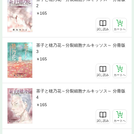
2
165
試し読み
カートへ
茶子と穂乃花～分裂細胞ナルキッソス～ 分冊版
3
165
試し読み
カートへ
茶子と穂乃花～分裂細胞ナルキッソス～ 分冊版
4
165
試し読み
カートへ