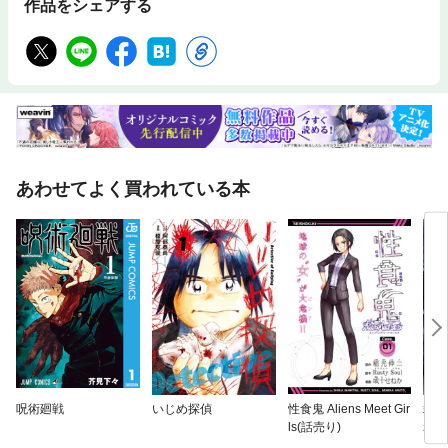
作品をシェアする
あわせてよく買われている本
呪術廻戦
いじめ探偵
性食鬼 Aliens Meet Gir
殺さ
ls(話売り)
れた
にな