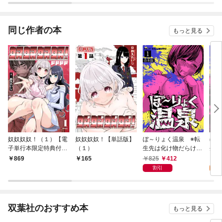
同じ作者の本
もっと見る
奴奴奴奴！（１）【電
奴奴奴奴！【単話版】
ぼ～りょく温泉 ※転
ぼ～
子単行本限定特典付
（１）
生先は化け物だらけの
生先
き】
ホラゲ世界！ 妻を守り
ホラ
825
412
1
869
165
アイテム集めて脱出
アイ
割引
試
だ！ お●ぱいポロリも
だ！
ありまっせ♪【合本
あり
版】(1)
双葉社のおすすめ本
もっと見る