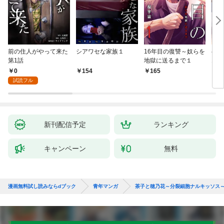
前の住人がやって来た
シアワセな家族１
16年目の復讐～奴らを
ベイ
第1話
地獄に送るまで１
エブ
版】
0
154
165
2
試読フル
新刊配信予定
ランキング
キャンペーン
無料
漫画無料試し読みならdブック
青年マンガ
茶子と穂乃花～分裂細胞ナルキッソス～