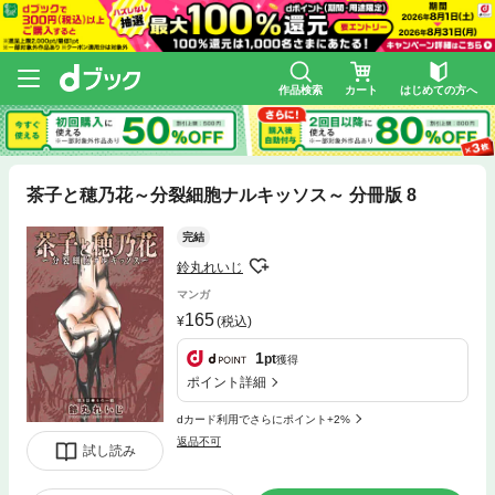
作品検索
カート
はじめての方へ
茶子と穂乃花～分裂細胞ナルキッソス～ 分冊版 8
完結
鈴丸れいじ
マンガ
165
(税込)
1
pt
獲得
ポイント詳細
dカード利用でさらにポイント+2%
返品不可
試し読み