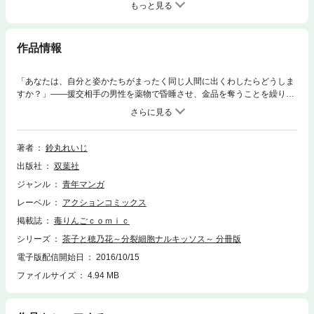
もっと見る
作品情報
「あなたは、自分と姿かたちがまったく同じ人間に出くわしたらどうしま
すか？」――援交相手の男性を薬物で昏睡させ、金品を奪うことを繰り返
すぶっ飛んだ女、茶子。奴隷のような扱いのキモオタを子分に連れ歩く茶
子は、ある日偶然、ドライブインで自分と瓜二つの外見の女、穂乃花と出
会ったことで衝撃的なストーリーが動き出す！！二人の想像を絶する因縁
とはいったい！？………『地獄恋』等で人気の鈴丸れいじ、渾身の一
著者
鈴丸れいじ
作！！
出版社
双葉社
ジャンル
青年マンガ
レーベル
アクションコミックス
掲載誌
毒りんごｃｏｍｉｃ
シリーズ
茶子と穂乃花～分裂細胞ナルキッソス～ 分冊版
電子版配信開始日
2016/10/15
ファイルサイズ
4.94 MB