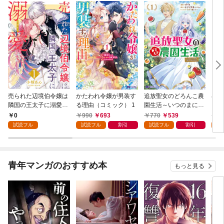
売られた辺境伯令嬢は
かたわれ令嬢が男装す
追放聖女のどろんこ農
小林
隣国の王太子に溺愛さ
る理由（コミック） 1
園生活～いつのまにか
ゴン
れる 1
隣国を救ってしまいま
0
990
693
770
539
7
した～（コミック） 1
試読フル
試読フル
割引
試読フル
割引
試
青年マンガのおすすめ本
もっと見る