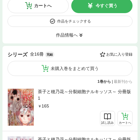
カートへ
今すぐ買う
作品をチェックする
作品情報へ
全16冊
シリーズ
お気に入り登録
完結
未購入巻をまとめて買う
1巻から
|
最新刊から
茶子と穂乃花～分裂細胞ナルキッソス～ 分冊版
1
165
試し読み
カートへ
茶子と穂乃花～分裂細胞ナルキッソス～ 分冊版