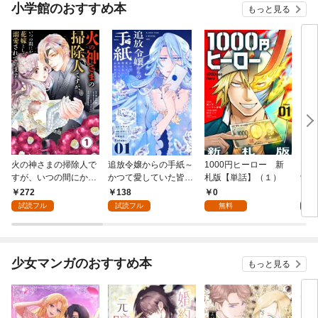
小学館のおすすめ本
もっと見る
火の神さまの掃除人で
追放令嬢からの手紙～
1000円ヒーロー 新
DIM
すが、いつの間にか花
かつて愛していた皆さ
札版【単話】（１）
9.
嫁として溺愛されてい
まへ 私のことなどお忘
272
138
0
8
ます【単話】（１）
れですか？～【単話】
試読フル
試読フル
無料
（１）
少女マンガのおすすめ本
もっと見る