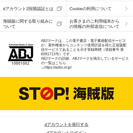
dアカウント2段階認証とは
Cookieの利用について
海賊版に関する取り組みに
お客さまのご利用端末から
ついて
の情報の外部送信について
ABJマークは、この電子書店・電子書籍配信サービス
が、著作権者からコンテンツ使用許諾を得た正規版配
信サービスであることを示す登録商標（登録番号 第
6091713号）です。
ABJマークの詳細、ABJマークを掲示しているサービス
の一覧はこちら
→
https://aebs.or.jp/
dアカウントを発行する
dアカウントログイン