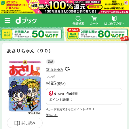
作品検索
カート
はじめての方へ
あさりちゃん（９０）
完結
室山まゆみ
マンガ
495
(税込)
4
pt
獲得
ポイント詳細
dカード利用でさらにポイント+2%
返品不可
試し読み