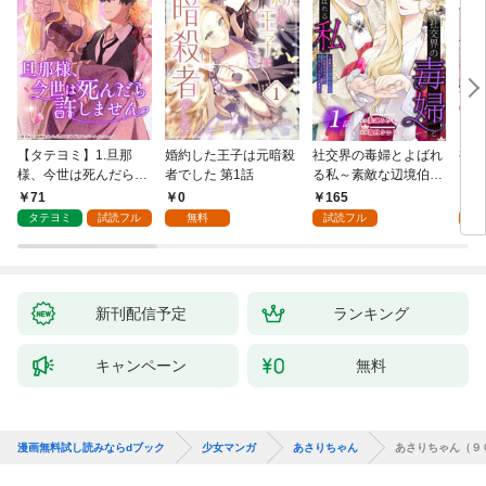
【タテヨミ】1.旦那
婚約した王子は元暗殺
社交界の毒婦とよばれ
視線
様、今世は死んだら許
者でした 第1話
る私～素敵な辺境伯令
る 1
しません
息に腕を折られたの
71
0
165
1
で、責任とってもらい
タテヨミ
試読フル
無料
試読フル
試
ます～［ばら売り］
第1話
新刊配信予定
ランキング
キャンペーン
無料
漫画無料試し読みならdブック
少女マンガ
あさりちゃん
あさりちゃん（９