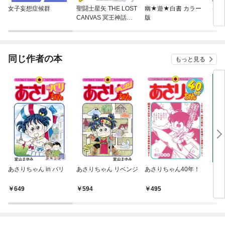
女子妄想症候群
聖闘士星矢 THE LOST
幽★遊★白書 カラー
美少
CANVAS 冥王神話外
版
ーン
伝
同じ作者の本
もっと見る
あさりちゃん in パリ
あさりちゃん リベンジ
あさりちゃん40年！
Mr
649
594
495
7