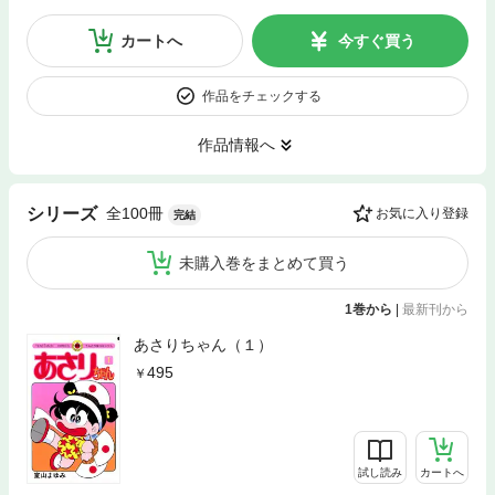
カートへ
今すぐ買う
作品をチェックする
作品情報へ
全100冊
シリーズ
お気に入り登録
完結
未購入巻をまとめて買う
1巻から
|
最新刊から
あさりちゃん（１）
495
試し読み
カートへ