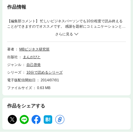
作品情報
【編集部コメント】 忙しいビジネスパーソンでも10分程度で読み終える
ことができますのでオススメです。 感謝を題材にコミュニケーションとは
何かを考察していく書籍です。 確かに読むだけで、大切なことをいくつか
思い出し、コミュニケーションには良い影響がありそうです。 従来のコミ
ュニケーションノウハウ本に物足りなさを感じる人にはオススメです。 ま
えがきより 世の中には、コミュニケーションのテクニックを記載した本は
著者
MBビジネス研究班
非常に多い。会話術と言ったり、傾聴と言ったり、リーダーシップという
出版社
まんがびと
形を取る場合もあるだろう。そういった本を読んで、実際にコミュニケー
ション能力が向上しただろうか？多少の成長はあったかもしれないが、ま
ジャンル
自己啓発
た、しばらくすると元に戻ってしまっていないだろうか？だから、あなた
シリーズ
10分で読めるシリーズ
は何度も何度も、コミュニケーションの本を手に取っているのではない
か？ もちろん、コミュニケーションのテクニックは有効だ。しかし、深層
電子版配信開始日
2014/07/01
心理にあるコミュニケーションに適していない考え方を変えないと継続的
ファイルサイズ
0.63 MB
には、コミュニケーション能力はあがらない。それは、スポーツ選手が小
手先のテクニックばかりを練習し、フィジカルトレーニングを疎（おろ
そ）かにしているようなものだ。サッカーで言えば、９０分間走れる体力
作品をシェアする
がないのに、フェイントばかり練習しているようなものだ。 そういった意
味で、本書は、少し変わった本だ。コミュニケーション能力を向上するに
は、こうしなさいということは言わない。 本書では、 こう考えなさい。
そのように提案する。 コミュニケーション能力が、もともと高い人という
のは、その考え方を持っているから、テクニック的な部分… 以上まえが