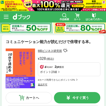
作品検索
カート
はじめての方へ
コミュニケーション能力が読むだけで倍増する本。
MBビジネス研究班
328
(税込)
2
pt
獲得
ポイント詳細
dカード利用でさらにポイント+2%
返品不可
カートへ
今すぐ買う