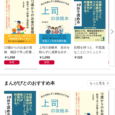
13歳からのお金の冒
上司の攻略本 自分を
目標を持つと、不思議
Al 
険 物語で学ぶ貯蓄と
削らずに成果を出す方
なことにコミュニケー
メロ
資産形成
法
ション能力が爆発的に
1,098
1,098
1,
328
向上する。
新着
新着
まんがびとのおすすめ本
もっと見る