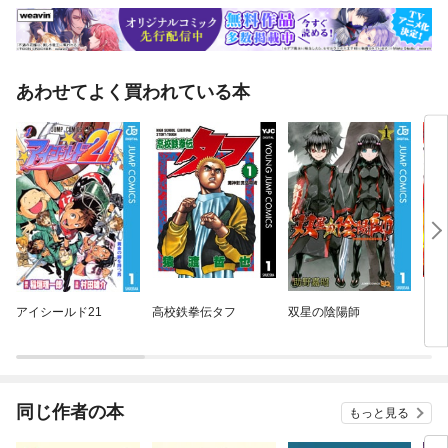
きより抜粋
あわせてよく買われている本
アイシールド21
高校鉄拳伝タフ
双星の陰陽師
ゴー
同じ作者の本
もっと見る