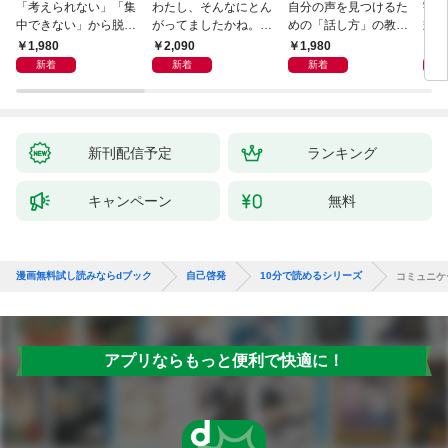
「考えられない」「集
わたし、そんなにとん
自分の声を見つけるた
宇宙
中できない」から脱
がってましたかね。
めの「話し方」の教
式
却！ AI時代の読む技
獅子座、Ａ型、丙午は
室 Ｏｒａｃｙ（オラ
1,980
2,090
1,980
1,
術大全
めぐる
シー）
新着
新着
新着
新刊配信予定
ランキング
キャンペーン
無料
漫画無料試し読みならdブック
自己啓発
10分で読めるシリーズ
コミュニケ
アプリならもっと便利で快適に！