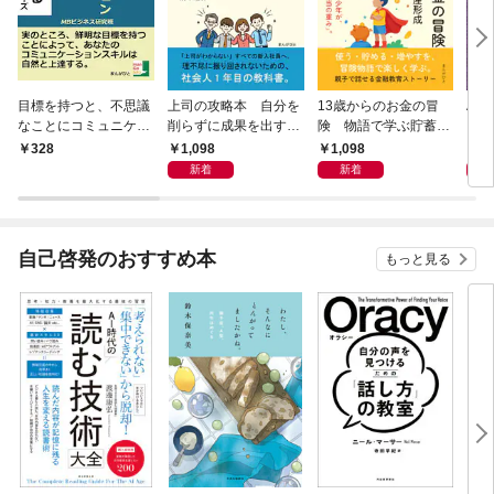
目標を持つと、不思議
上司の攻略本 自分を
13歳からのお金の冒
Al 
なことにコミュニケー
削らずに成果を出す方
険 物語で学ぶ貯蓄と
メロ
ション能力が爆発的に
法
資産形成
1,098
1,098
1,
328
向上する。
新着
新着
自己啓発のおすすめ本
もっと見る