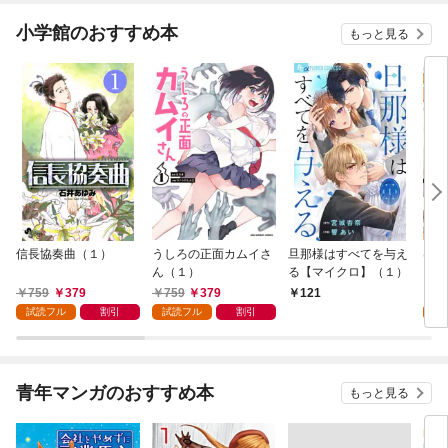
小学館のおすすめ本
もっと見る
信長協奏曲（１）
うしろの正面カムイさ
旦那様はすべてを与え
はじ
ん（１）
る【マイクロ】（１）
（１
759
379
759
379
7
121
試読フル
割引
試読フル
割引
試
青年マンガのおすすめ本
もっと見る