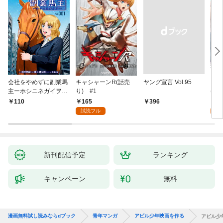
会社をやめずに副業馬
キャシャーンR(話売
ヤング宣言 Vol.95
キミ
主ーホシニネガイヲ
り) #1
(話
ー 1
165
1
110
￥396
試読フル
試
新刊配信予定
ランキング
キャンペーン
無料
漫画無料試し読みならdブック
青年マンガ
アビル少年映画を作る
アビル少