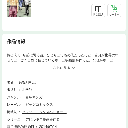
試し読み
カートへ
作品情報
俺は高1。名前は阿比留。ひとりぼっちの俺だったけど、自分が世界の中
心だと、ごく自然に信じている春日と映画部を作った。なぜか春日と一緒
にいると仲間が増えていく。その春日が、映画の脚本を書き上げた。その
リハーサルは、驚くべきものになった！！
著者
長谷川和志
出版社
小学館
ジャンル
青年マンガ
レーベル
ビッグコミックス
掲載誌
ビッグコミックスペリオール
シリーズ
アビル少年映画を作る
電子版配信開始日
2014/07/14