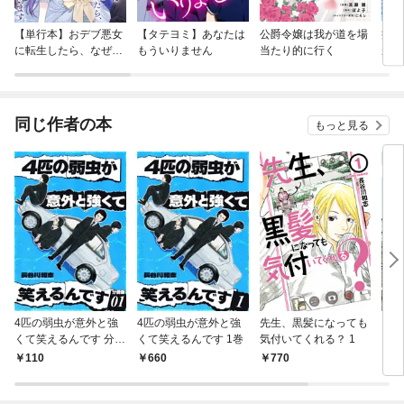
【単行本】おデブ悪女
【タテヨミ】あなたは
公爵令嬢は我が道を場
病弱
に転生したら、なぜか
もういりません
当たり的に行く
が、
ラスボス王子様に執着
ぎて
されています
たち
ね！
同じ作者の本
もっと見る
4匹の弱虫が意外と強
4匹の弱虫が意外と強
先生、黒髪になっても
アビ
くて笑えるんです 分冊
くて笑えるんです 1巻
気付いてくれる？ 1
（１
版1
110
660
770
7