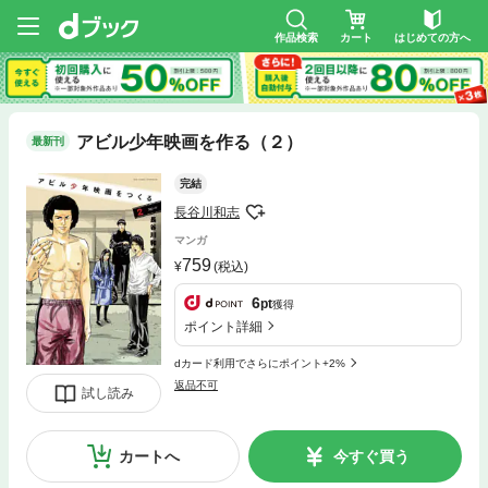
作品検索
カート
はじめての方へ
アビル少年映画を作る（２）
最新刊
完結
長谷川和志
マンガ
759
(税込)
6
pt
獲得
ポイント詳細
dカード利用でさらにポイント+2%
返品不可
試し読み
カートへ
今すぐ買う