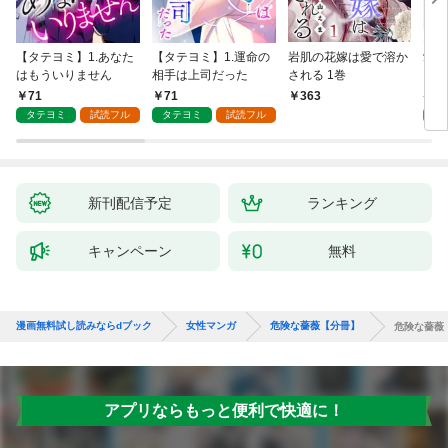
【タテヨミ】1.あなた
【タテヨミ】1.運命の
岩肌の花嫁は愛で溶か
愛し
はもういりません
相手は上司だった
される 1巻
い 
71
71
1
363
タテヨミ
試読フル
タテヨミ
試読フル
試
新刊配信予定
ランキング
キャンペーン
無料
漫画無料試し読みならdブック
女性マンガ
危険な薔薇【分冊】
危険な薔薇
アプリならもっと便利で快適に！