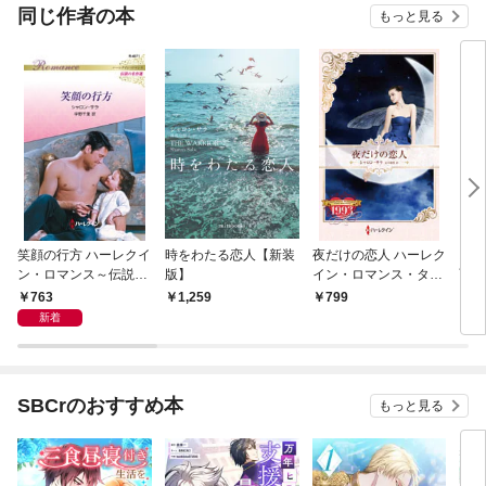
同じ作者の本
もっと見る
笑顔の行方 ハーレクイ
時をわたる恋人【新装
夜だけの恋人 ハーレク
スタ
ン・ロマンス～伝説の
版】
イン・ロマンス・タイ
雨の
名作選～【ハーレクイ
ムマシン【ハーレクイ
763
1,259
799
1,
ン・ロマンス版】
ン・プレゼンツ作家シ
新着
リーズ別冊版】
SBCrのおすすめ本
もっと見る