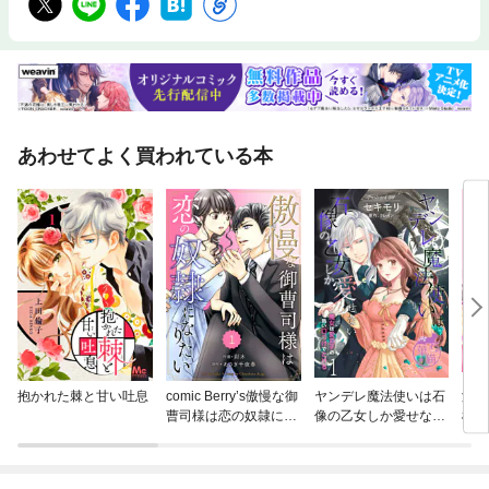
あわせてよく買われている本
抱かれた棘と甘い吐息
comic Berry’s傲慢な御
ヤンデレ魔法使いは石
溺愛
曹司様は恋の奴隷にな
像の乙女しか愛せない
檎姫
りたい
魔女は愛弟子の熱い口
づけでとける 【短編】