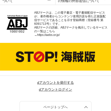
ついて
の情報の外部送信について
ABJマークは、この電子書店・電子書籍配信サービス
が、著作権者からコンテンツ使用許諾を得た正規版配
信サービスであることを示す登録商標（登録番号 第
6091713号）です。
ABJマークの詳細、ABJマークを掲示しているサービス
の一覧はこちら
→
https://aebs.or.jp/
dアカウントを発行する
dアカウントログイン
ページトップへ