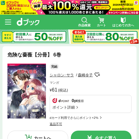
作品検索
カート
はじめての方へ
危険な薔薇【分冊】 6巻
完結
シャロン･サラ
森崎令子
マンガ
61
(税込)
0
pt
獲得
ポイント詳細
dカード利用でさらにポイント+2%
返品不可
カートへ
今すぐ買う