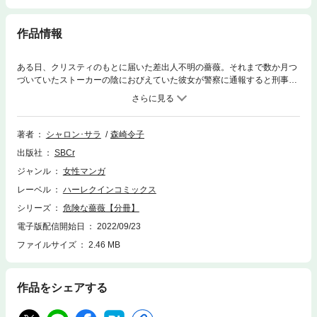
作品情報
ある日、クリスティのもとに届いた差出人不明の薔薇。それまで数か月つ
づいていたストーカーの陰におびえていた彼女が警察に通報すると刑事と
して現れたのは、初恋の相手スコット！ ６年ぶりに再会した彼は、大人の
男性としての魅力を兼ね備えながら、かつてと変わらぬやさしさも見せ
た。「君はもう、ひとりで耐えなくていい」温かい言葉が恐怖に震える心
に沁み、スコットに惹かれていくクリスティだったが、やがてストーカー
著者
シャロン･サラ
森崎令子
の魔の手が迫り…!?
出版社
SBCr
ジャンル
女性マンガ
レーベル
ハーレクインコミックス
シリーズ
危険な薔薇【分冊】
電子版配信開始日
2022/09/23
ファイルサイズ
2.46 MB
作品をシェアする