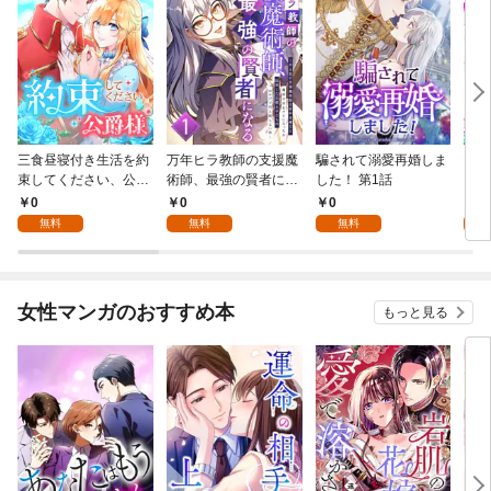
三食昼寝付き生活を約
万年ヒラ教師の支援魔
騙されて溺愛再婚しま
ヒト
束してください、公爵
術師、最強の賢者にな
した！ 第1話
様 1話
る～不人気の支援魔術
0
0
0
0
師は給料泥棒だと魔術
無料
無料
無料
大学をクビになった
が、出世した元教え子
たちのおかげで何も困
らない件～ 第1話
女性マンガのおすすめ本
もっと見る