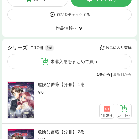
作品をチェックする
作品情報へ
全12冊
シリーズ
お気に入り登録
完結
未購入巻をまとめて買う
1巻から
|
最新刊から
危険な薔薇【分冊】 1巻
0
1冊無料
カートへ
危険な薔薇【分冊】 2巻