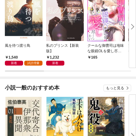
風を待つ渡り鳥
私のプリンス【新装
クールな御曹司は地味
濃蜜
版】
な眼鏡OLを愛し尽く
長の
したい【分冊版】 1
版】
1,540
1,232
165
1
話
新着
試読増量
新着
小説一般のおすすめ本
もっと見る