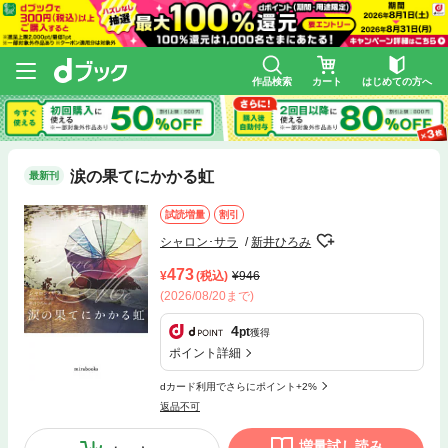
作品検索
カート
はじめての方へ
涙の果てにかかる虹
最新刊
試読増量
割引
シャロン･サラ
新井ひろみ
473
(税込)
946
(2026/08/20まで)
4
pt
獲得
ポイント詳細
dカード利用でさらにポイント+2%
返品不可
増量試し読み