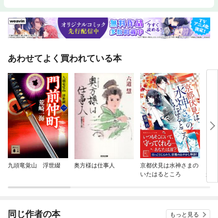
あわせてよく買われている本
九頭竜覚山 浮世綴
奥方様は仕事人
京都伏見は水神さまの
おに
いたはるところ
か？
同じ作者の本
もっと見る