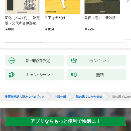
変化（へんげ） 決定
手下は犬だけ
鬼役（壱） 新装版
南町
版～交代寄合伊那衆異
舟の
聞（1）～
880
814
726
9
新刊配信予定
ランキング
キャンペーン
無料
漫画無料試し読みならdブック
小説一般
涙の果てにかかる虹
涙の果てにか
アプリならもっと便利で快適に！