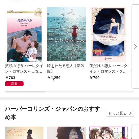
笑顔の行方 ハーレクイ
時をわたる恋人【新装
夜だけの恋人 ハーレク
スタ
ン・ロマンス～伝説の
版】
イン・ロマンス・タイ
雨の
名作選～【ハーレクイ
ムマシン【ハーレクイ
763
1,259
799
1,
ン・ロマンス版】
ン・プレゼンツ作家シ
新着
リーズ別冊版】
ハーパーコリンズ・ジャパンのおすす
もっと見る
め本