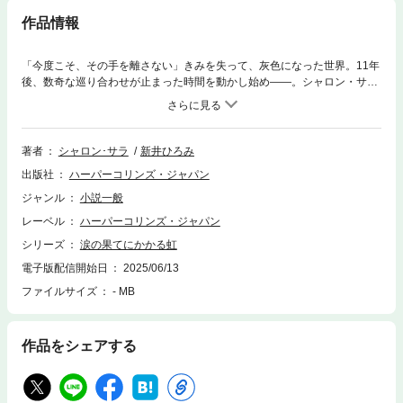
作品情報
「今度こそ、その手を離さない」きみを失って、灰色になった世界。11年
後、数奇な巡り合わせが止まった時間を動かし始め――。シャロン・サラ
最新作！その日報じられた山岳遭難者の名に、ハンターは耳を疑った。レ
イニー・メイズ――11年前に姿を消した、最初で最後の恋人。家族の猛反
対にあいながらも結婚を誓った矢先、彼女はハンターの前から姿を消し、
彼は失意のまま故郷とこれまでの人生を捨てたのだった。そして今、ハン
著者
シャロン･サラ
新井ひろみ
ターは彼女の窮地を救うため、ひとり現地へと向かっていた。「必ず君を
出版社
ハーパーコリンズ・ジャパン
守る」というかつての約束を今度こそ果たすために。
ジャンル
小説一般
レーベル
ハーパーコリンズ・ジャパン
シリーズ
涙の果てにかかる虹
電子版配信開始日
2025/06/13
ファイルサイズ
- MB
作品をシェアする