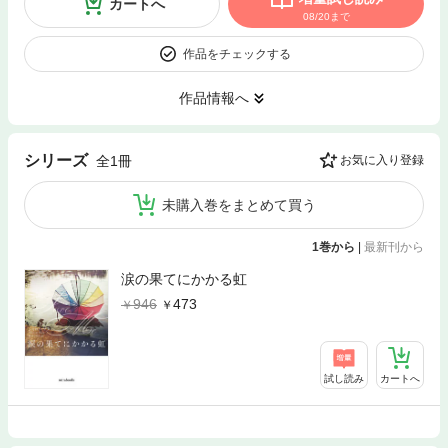
カートへ
08/20まで
作品をチェックする
作品情報へ
シリーズ
全1冊
お気に入り登録
未購入巻をまとめて買う
1巻から
|
最新刊から
涙の果てにかかる虹
946
473
試し読み
カートへ