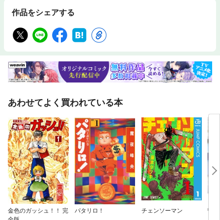
作品をシェアする
あわせてよく買われている本
金色のガッシュ！！ 完
パタリロ！
チェンソーマン
鴨乃
全版