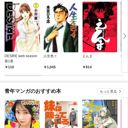
DESIRE web season
人生色々
えんま
呪傀
第1巻
110
1,045
814
2
青年マンガのおすすめ本
もっと見る