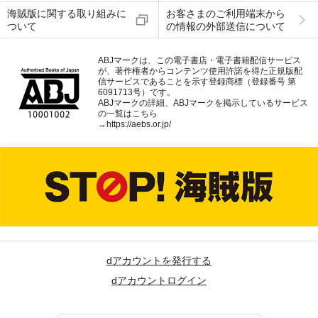
海賊版に関する取り組みに
お客さまのご利用端末から
ついて
の情報の外部送信について
ABJマークは、この電子書店・電子書籍配信サービス
が、著作権者からコンテンツ使用許諾を得た正規版配
信サービスであることを示す登録商標（登録番号 第
6091713号）です。
ABJマークの詳細、ABJマークを掲示しているサービス
の一覧はこちら
→
https://aebs.or.jp/
dアカウントを発行する
dアカウントログイン