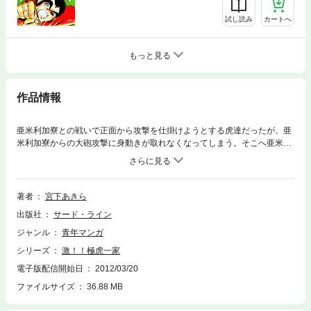
試し読み
カートへ
もっと見る
作品情報
亜米利加寮との戦いで正面から攻撃を仕掛けようとする虎達だったが、亜
米利加寮からの大砲攻撃に身動きが取れなくなってしまう。そこへ亜米利
加寮のボスに撃たれて重体のはずの国士玉三郎が現れて、砲撃の中、刀ひ
とつで亜米利加寮へ突入していく。玉三郎を連れ戻そうとする虎は、学帽
政に制止されて……!?
著者
宮下あきら
出版社
サード・ライン
ジャンル
青年マンガ
シリーズ
激！！極虎一家
電子版配信開始日
2012/03/20
ファイルサイズ
36.88 MB