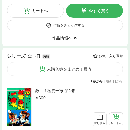
カートへ
今すぐ買う
作品をチェックする
作品情報へ
全12冊
シリーズ
お気に入り登録
完結
未購入巻をまとめて買う
1巻から
|
最新刊から
激！！極虎一家 第1巻
660
試し読み
カートへ