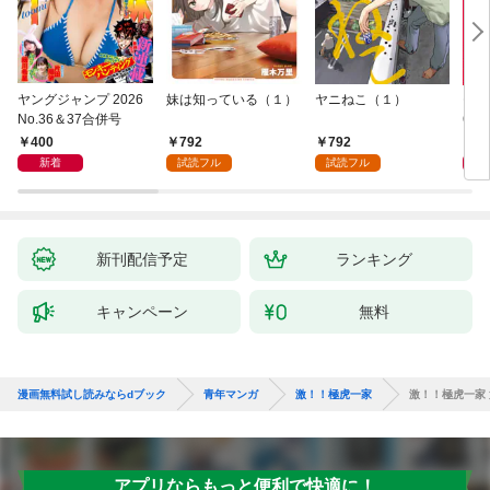
ヤングジャンプ 2026
妹は知っている（１）
ヤニねこ（１）
モー
No.36＆37合併号
6・3
日発
400
792
792
4
新着
試読フル
試読フル
新刊配信予定
ランキング
キャンペーン
無料
漫画無料試し読みならdブック
青年マンガ
激！！極虎一家
激！！極虎一家 
アプリならもっと便利で快適に！