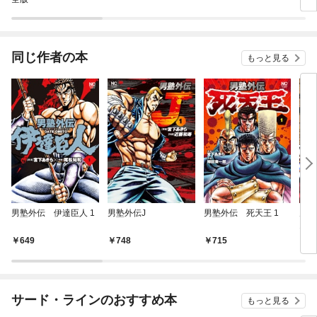
同じ作者の本
もっと見る
男塾外伝 伊達臣人 1
男塾外伝J
男塾外伝 死天王 1
男塾
1
649
748
715
6
サード・ラインのおすすめ本
もっと見る