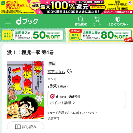
作品検索
カート
はじめての方へ
激！！極虎一家 第4巻
完結
宮下あきら
マンガ
660
(税込)
6
pt
獲得
ポイント詳細
dカード利用でさらにポイント+2%
返品不可
試し読み