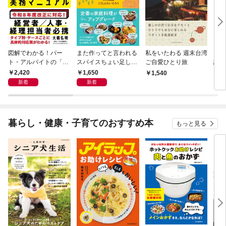
図解でわかる！パー
また作ってと言われる
私をいたわる 週末台湾
自分
ト・アルバイトの「年
スパイスちょい足し絶
ご自愛ひとり旅
記（
収の壁」実務マニュア
品おうちレシピ
2,420
1,650
1,540
1,
ル
新着
新着
暮らし・健康・子育てのおすすめ本
もっと見る