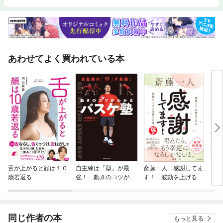
あわせてよく買われている本
舌が上がると顔は１０
自主練は「型」が最
斎藤一人 感謝してま
Tar
歳若返る
強！ 動きのコツがわ
す！ 波動を上げる奇
かるバスケ塾
跡の言葉
同じ作者の本
もっと見る