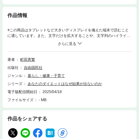
作品情報
※この商品はタブレットなど大きいディスプレイを備えた端末で読むこと
に適しています。また、文字だけを拡大することや、文字列のハイライ
ト、検索、辞書の参照、引用などの機能が使用できません。永遠のダイエ
ット問題、ついに解決。目次Chapter1 「運動を伴わないダイエット」で
あなたは失敗するChapter2 「運動」してもあなたが失敗する理由Chapter
3 「ジムで筋トレ」してもあなたが失敗する理由Chapter4 筋トレダイエッ
著者
町田憲繁
トの極意Chapter5 筋トレが未来を変える! 筋トレからの贈り物
出版社
自由国民社
ジャンル
暮らし・健康・子育て
シリーズ
あなたのダイエットはなぜ結果が出ないのか
電子版配信開始日
2025/04/18
ファイルサイズ
- MB
作品をシェアする