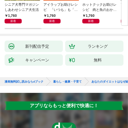
シニア犬専門マガジン
アイラップお助けレシ
ホットクックお助けレ
首
しあわせシニア犬生活
ピ 「いつも」も「も
シピ 肉と魚のおか
ヨガ
しも」もおいしい！
ず 少ない材料＆調味
ラと
1,760
1,760
1,760
1,
料で、あとはスイッチ
リー
新着
新着
新着
ポン！
昇と
新刊配信予定
ランキング
キャンペーン
無料
漫画無料試し読みならdブック
暮らし・健康・子育て
あなたのダイエットはなぜ
アプリならもっと便利で快適に！