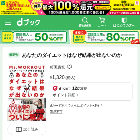
作品検索
カート
はじめての方へ
あなたのダイエットはなぜ結果が出ないのか
最新刊
町田憲繁
1,320
(税込)
12
pt
獲得
ポイント詳細
dカード利用でさらにポイント+2%
返品不可
試し読み