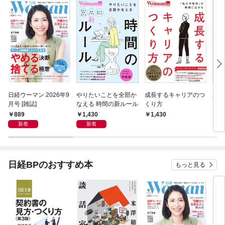
日経ウーマン 2026年9
やりたいことを全部か
成長するキャリアのつ
人生
月号 [雑誌]
なえる 時間の新ルール
くり方
＆選
889
1,430
1,430
1,
新着
新着
日経BPのおすすめ本
もっと見る