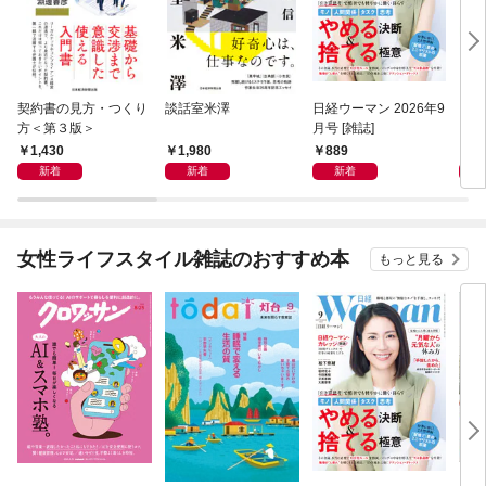
契約書の見方・つくり
談話室米澤
日経ウーマン 2026年9
日経
方＜第３版＞
月号 [雑誌]
ト！
【表
1,430
1,980
889
8
新着
新着
新着
女性ライフスタイル雑誌のおすすめ本
もっと見る