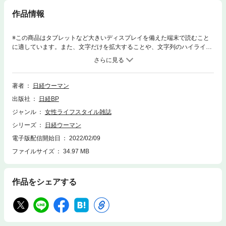
作品情報
※この商品はタブレットなど大きいディスプレイを備えた端末で読むこと
に適しています。また、文字だけを拡大することや、文字列のハイライ
ト、検索、辞書の参照、引用などの機能が使用できません。※電子化にあ
たり、著作権・使用権のない記事、写真、図表は掲載しておりません。特
集1 モヤモヤ、ざわざわがすーっと消える！ 心がラクになる新しい習
慣 簡単なテストで一歩前進！ 自分のストレス度を知る3つの方法
著者
日経ウーマン
大きなストレスを乗り切った7人の「私の心を守る」処方箋 読者のお
出版社
日経BP
悩み別 職場とプライベートのストレス、一挙解決！ メダリストのメン
タルコーチ直伝！ 「心の浮き沈み」をなくすメンタルノート 心理学博
ジャンル
女性ライフスタイル雑誌
士がアドバイス「自己肯定感が低い私」とどう向き合うべき？ 真の自
シリーズ
日経ウーマン
己肯定感を高めるために知っておきたい7つのこと 1粒の涙でストレス
が解消 泣ける！ 韓国ドラマで涙活 朝・昼・晩で疲れリセット！ 睡眠
電子版配信開始日
2022/02/09
の質がグングン上がる「眠活」法 お風呂研究20年の医師が考案 最高
ファイルサイズ
34.97 MB
の眠りをつくる「入浴2.0」！ 読者が体験 モヤモヤは「オンラインカ
ウンセリング」でラクになる！ B-life Marikoさんが教える 自律神経を
整える「寝落ちヨガ」特集2 ムダなモノは極力買わず、買い物は「心の
作品をシェアする
満足度」を重視！ 貯まる女子の買い物ログ 美容グッズ、服、食べ
物、旅、株…貯まる女子たちのベストバイ 人生の満足度が劇的に上が
る！「お金の使い方」最新レッスン 総資産500万円以上・貯めてる読
者の賢い「モノの買い方」新基準Watch!