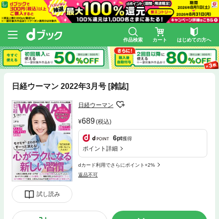
作品検索
カート
はじめての方へ
日経ウーマン 2022年3月号 [雑誌]
日経ウーマン
689
(税込)
6
pt
獲得
ポイント詳細
dカード利用でさらにポイント+2%
返品不可
試し読み