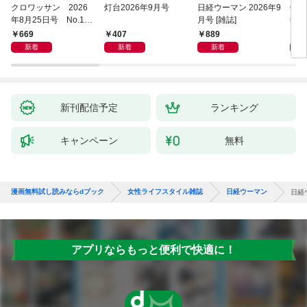
クロワッサン 2026
灯台2026年9月号
日経ウーマン 2026年9
COT
年8月25日号 No.117
月号 [雑誌]
年9
1 [大人のAI＆スマホ
669
407
889
9
塾。]
新着
新着
新着
新刊配信予定
ランキング
キャンペーン
無料
漫画無料試し読みならdブック
女性ライフスタイル雑誌
日経ウーマン
日経ウ
アプリならもっと便利で快適に！