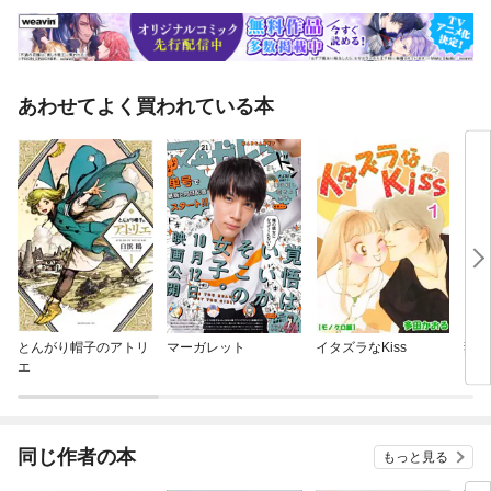
あわせてよく買われている本
とんがり帽子のアトリ
マーガレット
イタズラなKiss
妻プ
エ
同じ作者の本
もっと見る