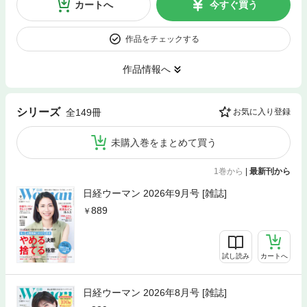
カートへ
今すぐ買う
作品をチェックする
作品情報へ
シリーズ
全149冊
お気に入り登録
未購入巻をまとめて買う
1巻から
|
最新刊から
日経ウーマン 2026年9月号 [雑誌]
889
試し読み
カートへ
日経ウーマン 2026年8月号 [雑誌]