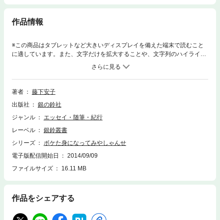
作品情報
※この商品はタブレットなど大きいディスプレイを備えた端末で読むこと
に適しています。また、文字だけを拡大することや、文字列のハイライ
ト、検索、辞書の参照、引用などの機能が使用できません。住職夫人とし
ての日々のなかで、家族が団結した、義母の痴呆からのたくましい介護奮
戦記。ウイットに富んだ家族の会話に、負けず劣らずの見事なボケぶりの
主人公。読みながら、底知れぬ愛の強さを感じてしまう「読んでよかっ
著者
藤下安子
た」と思える本です。
出版社
銀の鈴社
ジャンル
エッセイ・随筆・紀行
レーベル
銀鈴叢書
シリーズ
ボケた身になってみやしゃんせ
電子版配信開始日
2014/09/09
ファイルサイズ
16.11 MB
作品をシェアする