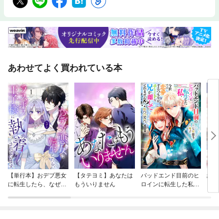
あわせてよく買われている本
【単行本】おデブ悪女
【タテヨミ】あなたは
バッドエンド目前のヒ
結界
に転生したら、なぜか
もういりません
ロインに転生した私、
ラスボス王子様に執着
今世では恋愛するつも
されています
りがチートな兄が離し
てくれません！？@C