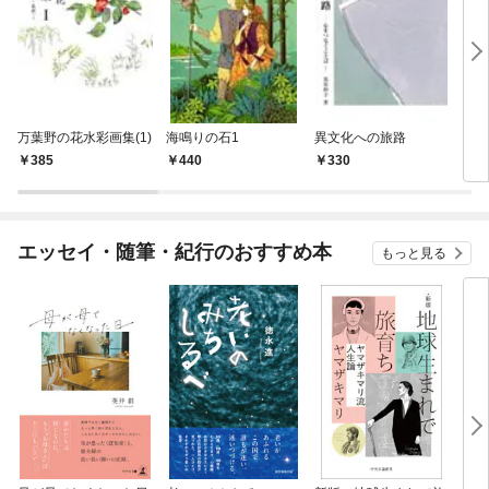
万葉野の花水彩画集(1)
海鳴りの石1
異文化への旅路
四季
385
440
330
3
エッセイ・随筆・紀行のおすすめ本
もっと見る