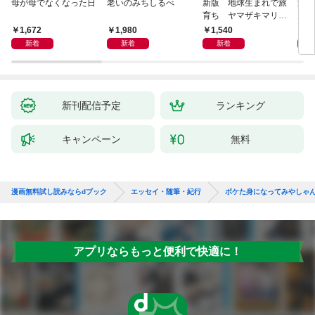
母が母でなくなった日
老いのみちしるべ
新版 地球生まれで旅
激闘
育ち ヤマザキマリ流
大然
人生論
ップ
1,672
1,980
1,540
2
新着
新着
新着
新刊配信予定
ランキング
キャンペーン
無料
漫画無料試し読みならdブック
エッセイ・随筆・紀行
ボケた身になってみやしゃ
アプリならもっと便利で快適に！