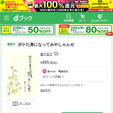
作品検索
カート
はじめての方へ
ボケた身になってみやしゃんせ
最新刊
藤下安子
495
(税込)
4
pt
獲得
ポイント詳細
dカード利用でさらにポイント+2%
返品不可
試し読み