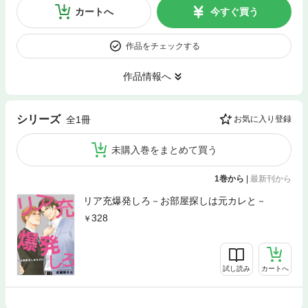
カートへ
今すぐ買う
作品をチェックする
作品情報へ
シリーズ
全1冊
お気に入り登録
未購入巻をまとめて買う
1巻から
|
最新刊から
リア充爆発しろ－お部屋探しは元カレと－
328
試し読み
カートへ