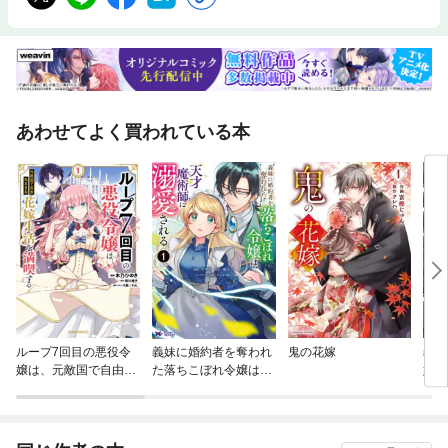
あわせてよく買われている本
ループ7回目の悪役令
義妹に婚約者を奪われ
鬼の花嫁
義妹
嬢は、元敵国で自由気
た落ちこぼれ令嬢は、
嫁ぎ
ままな花嫁生活を満喫
天才魔術師に溺愛され
爵閣
する
る（コミック）
本】