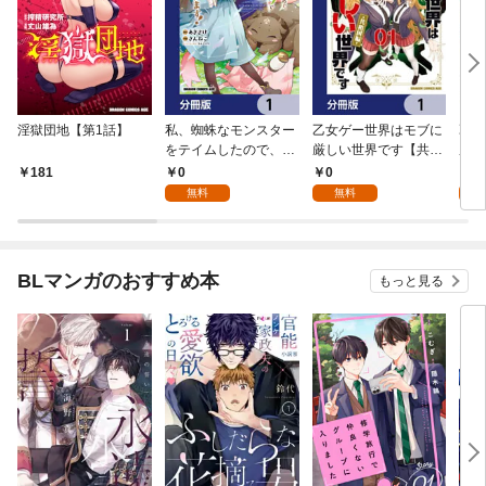
淫獄団地【第1話】
私、蜘蛛なモンスター
乙女ゲー世界はモブに
乙女
をテイムしたので、ス
厳しい世界です【共和
厳し
パイダーシルクで裁縫
国編】【分冊版】 1
国
0
0
8
181
を頑張ります！【分冊
無料
無料
試
版】 1
BLマンガのおすすめ本
もっと見る