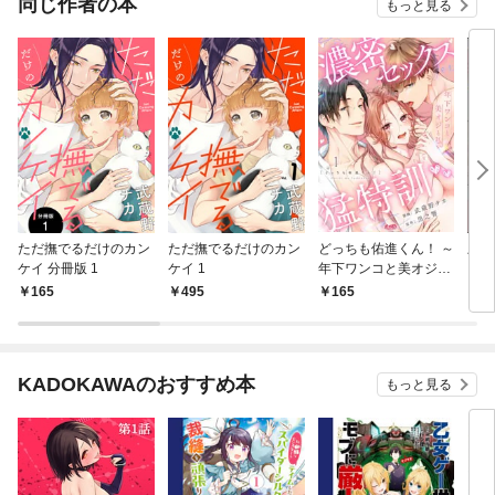
同じ作者の本
もっと見る
ただ撫でるだけのカン
ただ撫でるだけのカン
どっちも佑進くん！ ～
土岐
ケイ 分冊版 1
ケイ 1
年下ワンコと美オジと
をシ
私、濃密セックス猛特
さま
165
495
165
7
訓～（１）
ンア
画付
KADOKAWAのおすすめ本
もっと見る