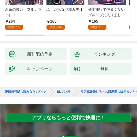
永遠の誓い（フルカラ
ふしだらな花摘み男 1
修学旅行で仲良くない
アル
ー） 1
グループに入りました
にな
【単話版】1巻
最強
264
165
165
0
が、
試読フル
試読フル
試読フル
ら執
す～
オラ
新刊配信予定
ランキング
キャンペーン
無料
漫画無料試し読みならdブック
BLマンガ
リア充爆発しろ－お部屋探しは元カレと
アプリならもっと便利で快適に！