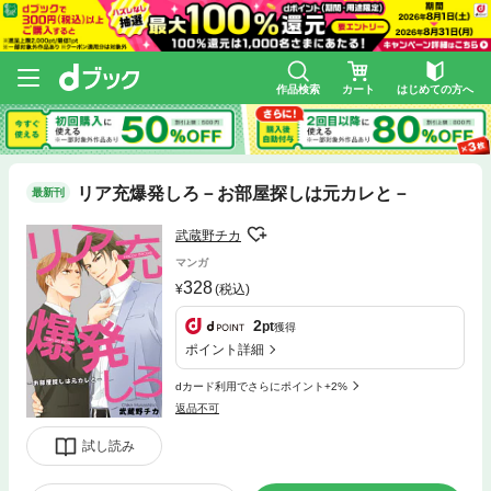
作品検索
カート
はじめての方へ
リア充爆発しろ－お部屋探しは元カレと－
最新刊
武蔵野チカ
マンガ
328
(税込)
2
pt
獲得
ポイント詳細
dカード利用でさらにポイント+2%
返品不可
試し読み