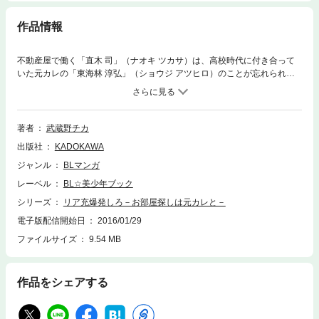
作品情報
不動産屋で働く「直木 司」（ナオキ ツカサ）は、高校時代に付き合って
いた元カレの「東海林 淳弘」（ショウジ アツヒロ）のことが忘れられず
にいた。淳弘との関係が家族にバレて反対され、連絡も取らせてもらえな
いまま淳弘は外国に留学してしまったのだった。すると、社長になった淳
弘が来店。いきなりハグされると、引っ越し先を探しているらしく、司が
担当することになる。「ずっと逢いたかった」と言う淳弘に、「もしかし
著者
武蔵野チカ
てまだ俺のことを…？」と期待する司であったが、淳弘の隣にはラブラブ
出版社
KADOKAWA
な秘書の姿が。遠慮なくいちゃいちゃする姿にキレそうになる司は、仕事
だからと我慢するものの……？
ジャンル
BLマンガ
レーベル
BL☆美少年ブック
シリーズ
リア充爆発しろ－お部屋探しは元カレと－
電子版配信開始日
2016/01/29
ファイルサイズ
9.54 MB
作品をシェアする