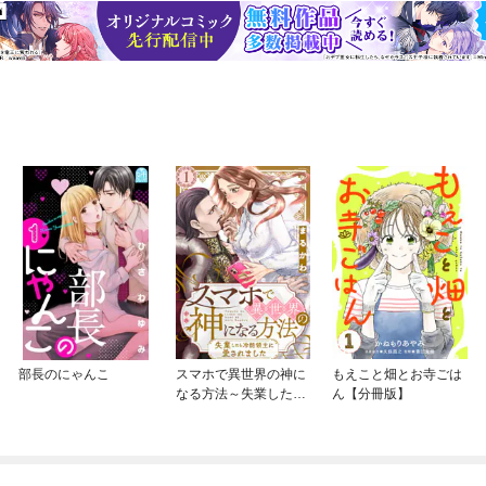
部長のにゃんこ
スマホで異世界の神に
もえこと畑とお寺ごは
なる方法～失業したら
ん【分冊版】
冷酷領主に愛されまし
た～ 分冊版