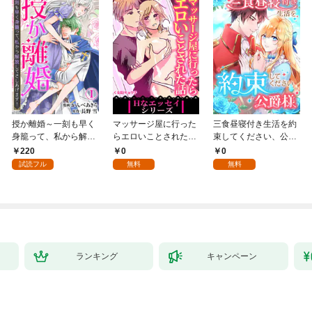
授か離婚～一刻も早く
マッサージ屋に行った
三食昼寝付き生活を約
身籠って、私から解放
らエロいことされた話
束してください、公爵
してさしあげます！1
1
様 1話
220
0
0
試読フル
無料
無料
ランキング
キャンペーン