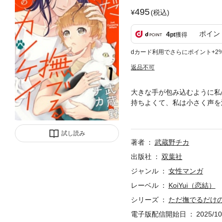
495
(税込)
ポイン
4
pt
獲得
dカード利用でさらにポイント+2
返品不可
大きな手が包み込むように私
持ちよくて、私は小さく声を
を抱いている女の子。そんな
が亜莉に飛びついてきた。男
試し読み
落ち込んでいる由良だったが
著者
武蔵野チカ
ける。「僕と撫で友になって
収録
出版社
双葉社
ジャンル
女性マンガ
レーベル
KoiYui（恋結）
シリーズ
ただ撫でるだけ
電子版配信開始日
2025/10