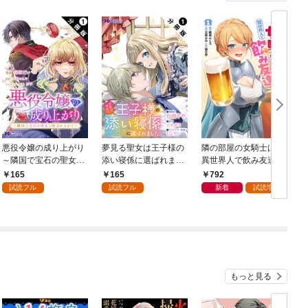
悪役令嬢の成り上がり
夢見る聖女は王子様の
隣の部屋の女騎士は、
～隣国で宝石の聖女と
添い寝係に選ばれまし
異世界人で飲み友達
呼ばれるまで～（コミ
た（コミック） 分冊版
（コミック） 1
165
165
792
ック） 分冊版 1
1
ク
試読フル
試読フル
新着
試読増量
もっと見る