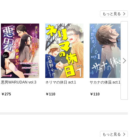
もっと見る
悪男WARUDAN vol.3
ネリマの休日 act.1
サカナの体温 act.1
275
110
110
もっと見る