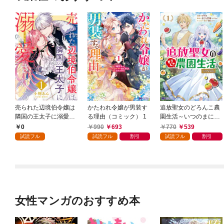
売られた辺境伯令嬢は
かたわれ令嬢が男装す
追放聖女のどろんこ農
隣国の王太子に溺愛さ
る理由（コミック） 1
園生活～いつのまにか
れる 1
隣国を救ってしまいま
0
990
693
770
539
した～（コミック） 1
試読フル
試読フル
割引
試読フル
割引
女性マンガのおすすめ本