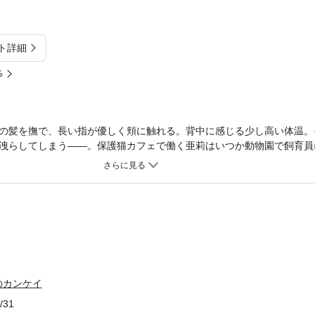
ト詳細
%
の髪を撫で、長い指が優しく頬に触れる。背中に感じる少し高い体温。
洩らしてしまう――。保護猫カフェで働く亜莉はいつか動物園で飼育員
亜莉はバイト先の猫カフェで涙を流す長身長髪の美しい男に目を奪われ
は由良と名乗り、亜莉の髪色が最近亡くした愛猫にそっくりで思わず…
、亜莉の髪を撫でると心が落ち着くようで…。ある日、亜莉は由良から
ください」と…。猫がつないだ二人のぎこちなさすぎるラブコメディ！ 
のカンケイ
/31