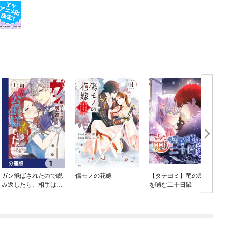
ガン飛ばされたので睨
傷モノの花嫁
【タテヨミ】竜の尻尾
み返したら、相手は公
を噛む二十日鼠
爵様でした。これはま
ずい。【分冊版】