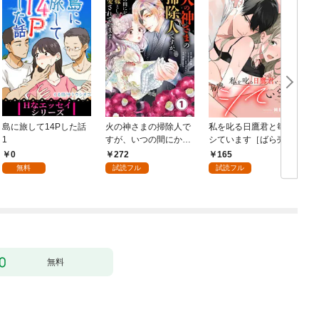
島に旅して14Pした話
火の神さまの掃除人で
私を叱る日鷹君と毎晩
1
すが、いつの間にか花
シています［ばら売
嫁として溺愛されてい
り］ 第1話
0
272
165
ます【単話】（１）
無料
試読フル
試読フル
無料