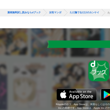
漫画無料試し読みならdブック
女性マンガ
ただ撫でるだけのカンケイ
た
Appleのロゴ、App Storeは、米国もしくはそ
Inc.の商標です。App Storeは、Apple In