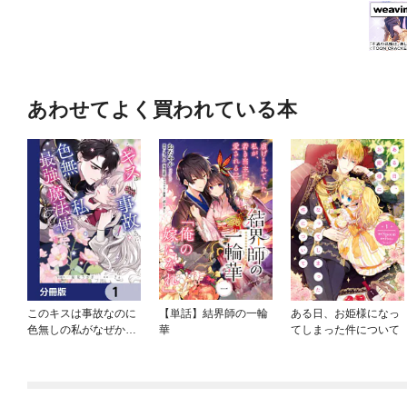
あわせてよく買われている本
このキスは事故なのに
【単話】結界師の一輪
ある日、お姫様になっ
色無しの私がなぜか最
華
てしまった件について
強の魔法使いにとらわ
れてます【分冊版】