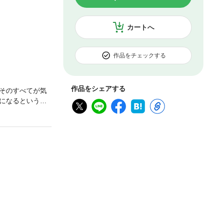
カートへ
作品をチェックする
作品をシェアする
そのすべてが気
になるという夢
た――瞬間、男
と話す。ひどく
衝撃の告白を受
※分冊版1～3