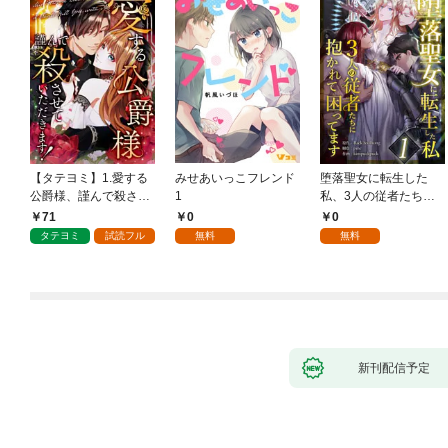
【タテヨミ】1.愛する
みせあいっこフレンド
堕落聖女に転生した
公爵様、謹んで殺させ
1
私、3人の従者たちに
ていただきます！
抱かれて困ってます 第
71
0
0
1話
タテヨミ
試読フル
無料
無料
新刊配信予定