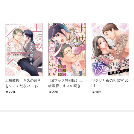
土岐教授、キスの続き
【dブック特別版】土
ヤクザと夜の相談室 vo
をシてください！ おじ
岐教授、キスの続きを
l.1
さまとはぐくむ極甘レ
シてください！ おじさ
770
220
165
ンアイ【かきおろし漫
まとはぐくむ極甘レン
画付】 （1）
アイ（分冊版） 【第
1話】