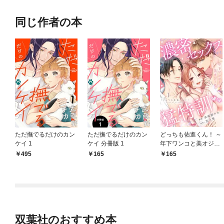
同じ作者の本
ただ撫でるだけのカン
ただ撫でるだけのカン
どっちも佑進くん！ ～
ケイ 1
ケイ 分冊版 1
年下ワンコと美オジと
私、濃密セックス猛特
495
165
165
訓～（１）
双葉社のおすすめ本