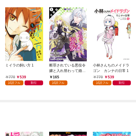
ミイラの飼い方 1
断罪されている悪役令
小林さんちのメイドラ
嬢と入れ替わって婚約
ゴン カンナの日常 1
者たちをぶっ飛ばした
770
539
165
770
539
ら、溺愛が待っていま
試読フル
割引
試読フル
試読フル
割引
した（コミック） 分冊
版 1