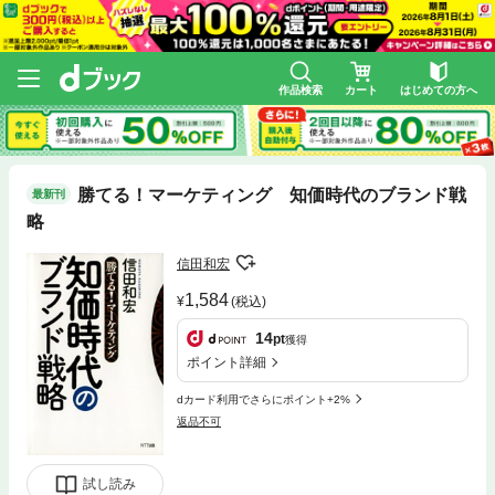
作品検索
カート
はじめての方へ
勝てる！マーケティング 知価時代のブランド戦
最新刊
略
信田和宏
1,584
(税込)
14
pt
獲得
ポイント詳細
dカード利用でさらにポイント+2%
返品不可
試し読み