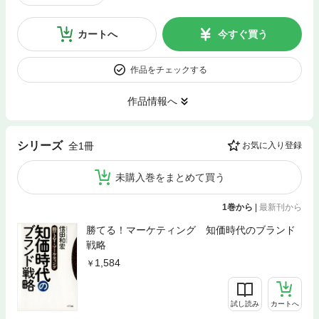
カートへ
今すぐ買う
作品をチェックする
作品情報へ
シリーズ
全1冊
お気に入り登録
未購入巻をまとめて買う
1巻から
|
最新刊から
勝てる！マーケティング 知価時代のブランド
戦略
1,584
試し読み
カートへ