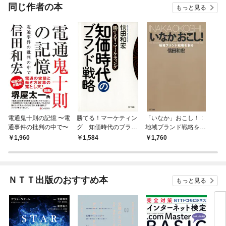
OMIC
同じ作者の本
もっと見る
電通鬼十則の記憶 〜電
勝てる！マーケティン
「いなか」おこし！ :
通事件の批判の中で〜
グ 知価時代のブラン
地域ブランド戦略を創
ド戦略
る
1,960
1,584
1,760
ＮＴＴ出版のおすすめ本
もっと見る