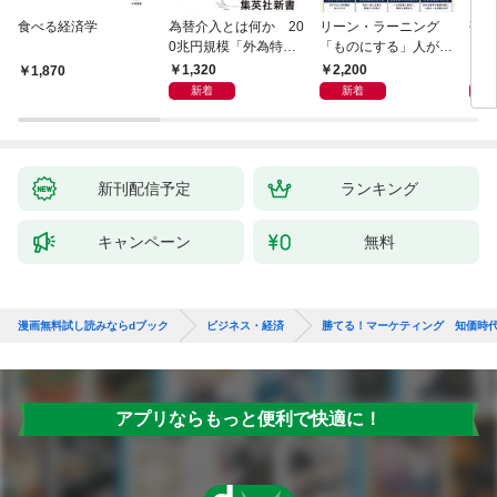
食べる経済学
為替介入とは何か 20
リーン・ラーニング
研究
0兆円規模「外為特
「ものにする」人が自
会」が生まれた謎
然とやっている 最小の
1,320
2,200
5,
1,870
インプットで最大の成
新着
新着
果を得る学習法
新刊配信予定
ランキング
キャンペーン
無料
漫画無料試し読みならdブック
ビジネス・経済
勝てる！マーケティング 知価時
アプリならもっと便利で快適に！