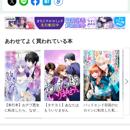
あわせてよく買われている本
【単行本】おデブ悪女
【タテヨミ】あなたは
バッドエンド目前のヒ
【タ
に転生したら、なぜか
もういりません
ロインに転生した私、
リ〜
ラスボス王子様に執着
今世では恋愛するつも
されています
りがチートな兄が離し
てくれません！？@C