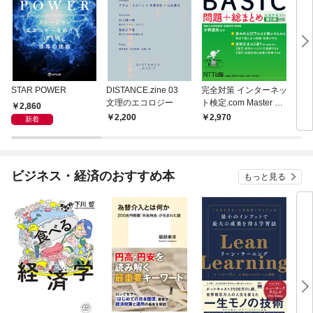
STAR POWER
DISTANCE.zine 03
完全対策 インターネッ
DIS
文理のエコロジー
ト検定.com Master BA
Iは
2,860
SIC 問題+総まとめ 公
2,200
2,970
2,
新着
式テキスト第5版対応
ビジネス・経済のおすすめ本
もっと見る