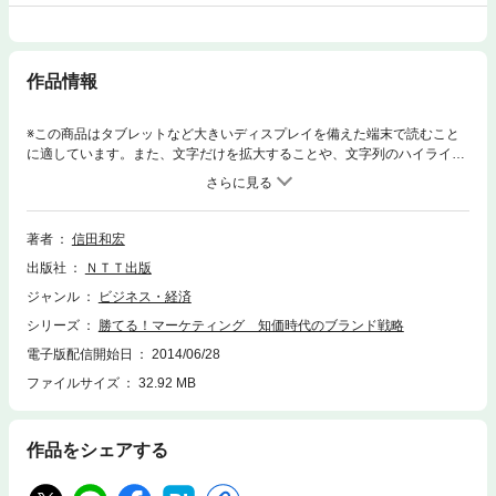
作品情報
※この商品はタブレットなど大きいディスプレイを備えた端末で読むこと
に適しています。また、文字だけを拡大することや、文字列のハイライ
ト、検索、辞書の参照、引用などの機能が使用できません。ソニー、ル
イ・ヴィトン、イチロー……「ブランド作り」こそが究極のマーケティン
グだ。電通で国際ビジネス業務を指揮してきた著者が書き下ろすマーケテ
ィングの実践教科書。
著者
信田和宏
出版社
ＮＴＴ出版
ジャンル
ビジネス・経済
シリーズ
勝てる！マーケティング 知価時代のブランド戦略
電子版配信開始日
2014/06/28
ファイルサイズ
32.92 MB
作品をシェアする