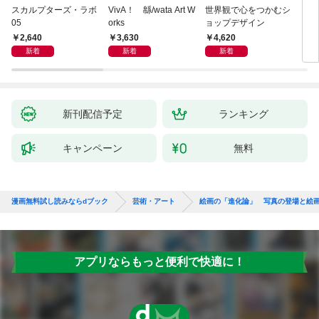
スカルプターズ・ラボ
VivA！ 緜/wata Art W
世界観で心をつかむシ
ブル
05
orks
ョップデザイン
ィシ
ス
2,640
3,630
4,620
3,
新着
新着
新着
新刊配信予定
ランキング
キャンペーン
無料
漫画無料試し読みならdブック
芸術・アート
絵画の「進化論」 写真の登場と絵
アプリならもっと便利で快適に！