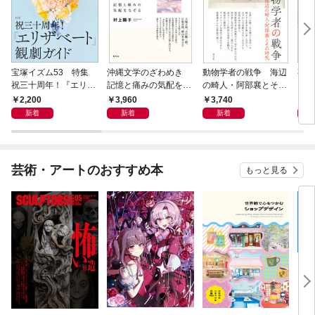
宝塚イズム53 特集
沖縄文学のざわめき
動物学者の戦争 海辺
事例
祝三十周年！『エリザ
記憶と痛みの気配をな
の畸人・阿部襄とその
ス論
ベート』観劇ガイド
ぞる
時代
2,200
3,960
3,740
2,
新着
新着
新着
芸術・アートのおすすめ本
もっと見る