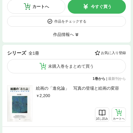
カートへ
今すぐ買う
作品をチェックする
作品情報へ
シリーズ
全1冊
お気に入り登録
未購入巻をまとめて買う
1巻から
|
最新刊から
絵画の「進化論」 写真の登場と絵画の変容
2,200
試し読み
カートへ