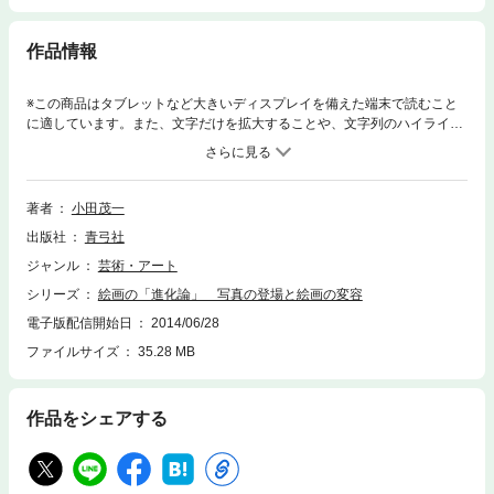
作品情報
※この商品はタブレットなど大きいディスプレイを備えた端末で読むこと
に適しています。また、文字だけを拡大することや、文字列のハイライ
ト、検索、辞書の参照、引用などの機能が使用できません。写真の誕生は
絵画に大きな変化をもたらし、それ以降、絵画は独自な表現の可能性を探
求し続けてきた。多様な作家と作品を検討することによって変容の軌跡を
たどり、絵画が今後どこへ向かうのかを浮かび上がらせる。
著者
小田茂一
出版社
青弓社
ジャンル
芸術・アート
シリーズ
絵画の「進化論」 写真の登場と絵画の変容
電子版配信開始日
2014/06/28
ファイルサイズ
35.28 MB
作品をシェアする