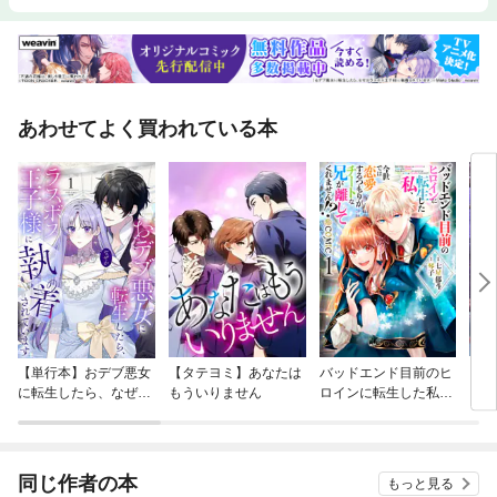
あわせてよく買われている本
【単行本】おデブ悪女
【タテヨミ】あなたは
バッドエンド目前のヒ
【タ
に転生したら、なぜか
もういりません
ロインに転生した私、
リ〜
ラスボス王子様に執着
今世では恋愛するつも
されています
りがチートな兄が離し
てくれません！？@C
OMIC
同じ作者の本
もっと見る