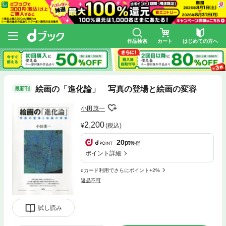
作品検索
カート
はじめての方へ
絵画の「進化論」 写真の登場と絵画の変容
最新刊
小田茂一
2,200
(税込)
20
pt
獲得
ポイント詳細
dカード利用でさらにポイント+2%
返品不可
試し読み