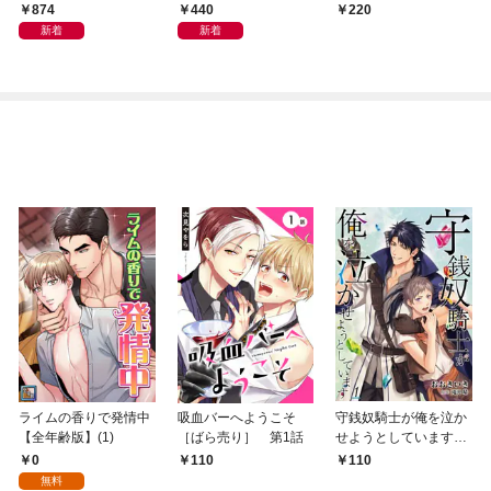
付】 （1）
1話】
874
440
220
新着
新着
ライムの香りで発情中
吸血バーへようこそ
守銭奴騎士が俺を泣か
【全年齢版】(1)
［ばら売り］ 第1話
せようとしています
【単話】 1
0
110
110
無料