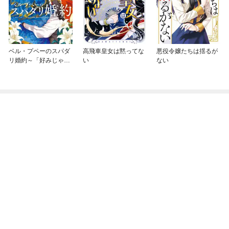
ベル・プペーのスパダ
高飛車皇女は黙ってな
悪役令嬢たちは揺るが
リ婚約～「好みじゃな
い
ない
い」と言われた人形
姫、我慢をやめたら皇
子がデレデレになっ
た。実に愛い！～（コ
ミック）