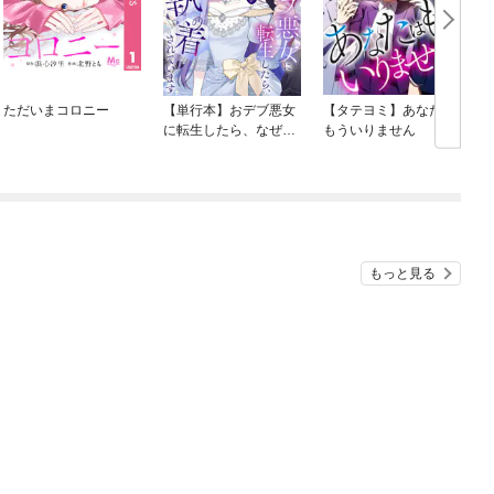
ただいまコロニー
【単行本】おデブ悪女
【タテヨミ】あなたは
に転生したら、なぜか
もういりません
ラスボス王子様に執着
されています
O
もっと見る