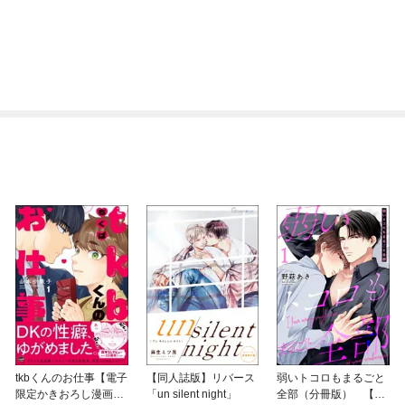
tkbくんのお仕事【電子
【同人誌版】リバース
弱いトコロもまるごと
限定かきおろし漫画
「un silent night」
全部（分冊版） 【第