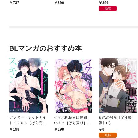
ろし漫画付】 1
きおろし漫画付】
し漫画付】
896
737
896
新着
BLマンガのおすすめ本
アフター・ミッドナイ
イケボ配信者は俺狙
初恋の悪魔【全年齢
ト・スキン［ばら売
い！？［ばら売り］
版】(1)
り］ 第1話
第1話
0
198
198
無料