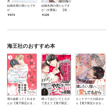
結婚未満の僕たちです
結婚未満の僕たちです
が
が（分冊版） 【第1
話】
874
220
海王社のおすすめ本
僕の血吸ってくれませ
縛ってほどいてとろけ
エンドマークの続きか
んか【電子限定かきお
て甘えて【電子限定か
ら【電子限定かきおろ