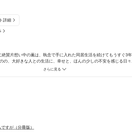
ト詳細
%
に絶賛片想い中の薫は、執念で手に入れた同居生活を続けてもうすぐ3
のの、大好きな人との生活に、幸せと、ほんの少しの不安を感じる日々
発覚して……!?寡黙で優しい幼馴染み×初恋に必死なイケメンリーマン
フBL！
ちですが（分冊版）