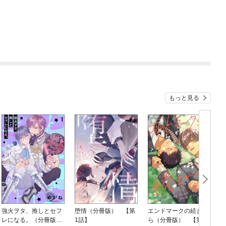
もっと見る
強火ヲタ、推しとセフ
堕情（分冊版） 【第
エンドマークの続きか
レになる。（分冊版）
1話】
ら（分冊版） 【第1