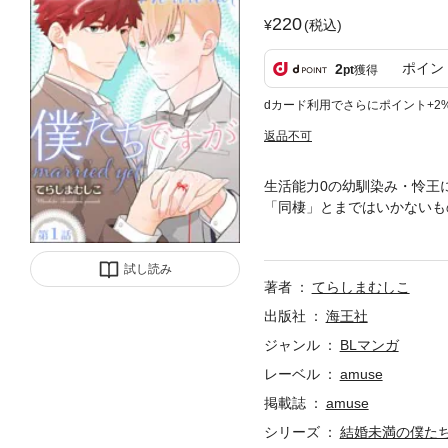
220
(税込)
ポイン
2
pt
獲得
dカード利用でさらにポイント+2
返品不可
生活能力0の幼馴染み・怜王
「同棲」とまではいかないも
「好きな相手」がいることが
になった二人のハッピーライ
試し読み
著者
てらしまむしこ
出版社
海王社
ジャンル
BLマンガ
レーベル
amuse
掲載誌
amuse
シリーズ
結婚未満の僕た