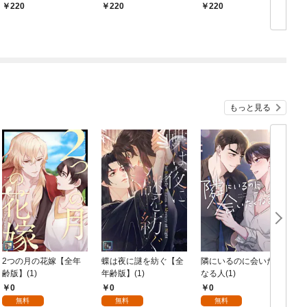
【第1話】
話】
220
220
220
もっと見る
2つの月の花嫁【全年
蝶は夜に謎を紡ぐ【全
隣にいるのに会いたく
齢版】(1)
年齢版】(1)
なる人(1)
0
0
0
無料
無料
無料