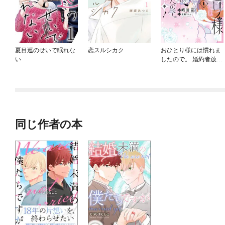
夏目巡のせいで眠れな
恋スルシカク
おひとり様には慣れま
い
したので。 婚約者放置
中！
同じ作者の本