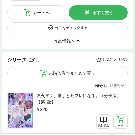
カートへ
今すぐ買う
作品をチェックする
作品情報へ
シリーズ
全8冊
お気に入り登録
未購入巻をまとめて買う
1巻から
|
最新刊から
強火ヲタ、推しとセフレになる。（分冊版）
【第1話】
220
試し読み
カートへ