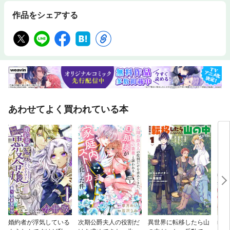
作品をシェアする
あわせてよく買われている本
婚約者が浮気している
次期公爵夫人の役割だ
異世界に転移したら山
no