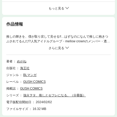
もっと見る
作品情報
推しの輝きを、僕が取り戻して見せる!!…はずなのになんで推しに抱きつ
ぶされてるんだ!?人気アイドルグループ・mellow crownのメンバー・透真
は、ワイルド系アイドルの暁斗の大ファン。けれど週刊誌報道をきっかけ
にすっかりワイルドさを押さえて大人しくしている暁斗に、透真の不満は
たまるばかり。そんなある日、同じ番組に出演したことをきっかけに、
「オラ営（オラオラ営業）スタイルこそ暁斗の魅力！」と説得しに行った
著者
めがね
はずの透真は気づけば暁斗に喘がされていて!?!?謹慎中のオラ営アイドル×
出版社
海王社
強火ヲタアイドルのプライドと快感のバックステージLOVE！※この作品は
『GUSHmaniaEX お仕置き』に収録されています。重複購入にご注意くだ
ジャンル
BLマンガ
さい。※本書は、デジタル配信用として再編集・改訂したものです。 内
レーベル
GUSH COMICS
容に大きな違いはございませんので、すでに同タイトルをご購入済みのお
客様は、重複購入にご注意ください。
掲載誌
GUSH COMICS
シリーズ
強火ヲタ、推しとセフレになる。（分冊版）
電子版配信開始日
2024/02/02
ファイルサイズ
16.32 MB