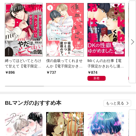
縛ってほどいてとろけ
僕の血吸ってくれませ
tkbくんのお仕事【電
エン
て甘えて【電子限定か
んか【電子限定かきお
子限定かきおろし漫画
ら【
きおろし漫画付】
ろし漫画付】 1
付】 （1）
し漫
874
8
896
737
新着
BLマンガのおすすめ本
もっと見る