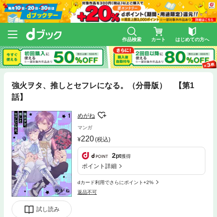
作品検索
カート
はじめての方へ
強火ヲタ、推しとセフレになる。（分冊版） 【第1
話】
めがね
マンガ
220
(税込)
2
pt
獲得
ポイント詳細
dカード利用でさらにポイント+2%
返品不可
試し読み