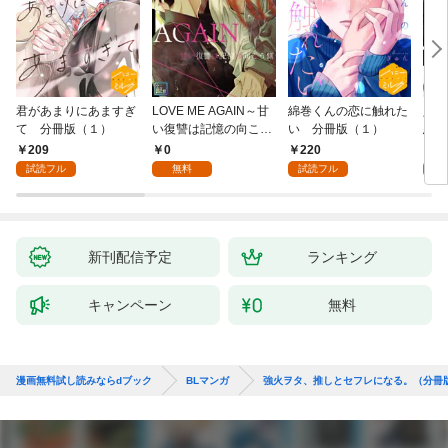
君があまりにあますぎ
LOVE ME AGAIN～甘
綿巻くんの恋に触れた
人魚
て 分冊版（１）
い復讐は記憶の向こう
い 分冊版（１）
悪魔
側～【全年齢版】(1)
き】(
209
0
220
8
試読フル
無料
試読フル
試
新刊配信予定
ランキング
キャンペーン
無料
漫画無料試し読みならdブック
BLマンガ
強火ヲタ、推しとセフレになる。（分冊