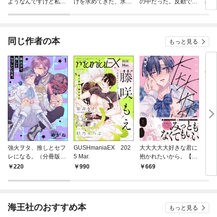
ようなんですけど私は
けを求めてきた、氷の
の中だった。反動で強
占し
流行りの悪役令嬢って
薔薇と謳われる旦那様
さよりも快適さを選び
の恋
ことであってますか？
が家庭内ストーカーと
ました。
【分冊版】
化した件 分冊版
同じ作者の本
もっと見る
強火ヲタ、推しとセフ
GUSHmaniaEX 202
大大大大大好きな君に
監視
レになる。（分冊版）
5 Mar.
抱かれたいから。【単
り生
【第1話】
行本版／電子限定描き
した
220
990
669
7
下ろしマンガ付】
海王社のおすすめ本
もっと見る