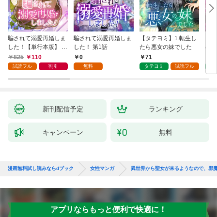
騙されて溺愛再婚しま
騙されて溺愛再婚しま
【タテヨミ】1.転生し
【タ
した！【単行本版】 1
した！ 第1話
たら悪女の妹でした
の私
巻
825
110
0
71
7
試読フル
割引
無料
タテヨミ
試読フル
タ
新刊配信予定
ランキング
キャンペーン
無料
漫画無料試し読みならdブック
女性マンガ
異世界から聖女が来るようなので、邪
アプリならもっと便利で快適に！