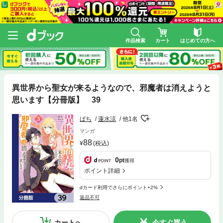
作品検索
カート
はじめての方へ
異世界から聖女が来るようなので、邪魔者は消えようと
思います【分冊版】 39
ばち
蓮水涼
他1名
マンガ
88
(税込)
0
pt
獲得
ポイント詳細
dカード利用でさらにポイント+2%
返品不可
カートへ
今すぐ買う