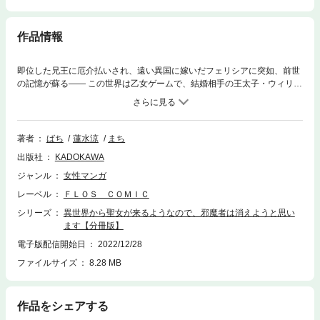
作品情報
即位した兄王に厄介払いされ、遠い異国に嫁いだフェリシアに突如、前世
の記憶が蘇る―― この世界は乙女ゲームで、結婚相手の王太子・ウィリア
ムは異世界から来る聖女と愛しあい、邪魔者の自分は処刑される運命!?
分冊版第39弾。※本作品は単行本を分割したもので、本編内容は同一のも
のとなります。重複購入にご注意ください。
著者
ばち
蓮水涼
まち
出版社
KADOKAWA
ジャンル
女性マンガ
レーベル
ＦＬＯＳ ＣＯＭＩＣ
シリーズ
異世界から聖女が来るようなので、邪魔者は消えようと思い
ます【分冊版】
電子版配信開始日
2022/12/28
ファイルサイズ
8.28 MB
作品をシェアする