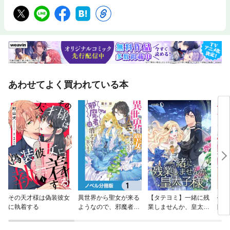
あわせてよく買われている本
その天才様は偽装彼女
異世界から聖女が来る
【タテヨミ】一緒に残
売ら
に執着する
ようなので、邪魔者は
業しませんか、皇太子
隣国
消えようと思います
様
れる
【ノベル分冊版】