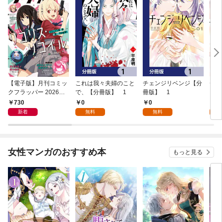
【電子版】月刊コミッ
これは我々夫婦のこと
チェンジリベンジ【分
チェ
クフラッパー 2026年9
で、【分冊版】 1
冊版】 1
月号
730
0
0
7
新着
無料
無料
試
女性マンガのおすすめ本
もっと見る