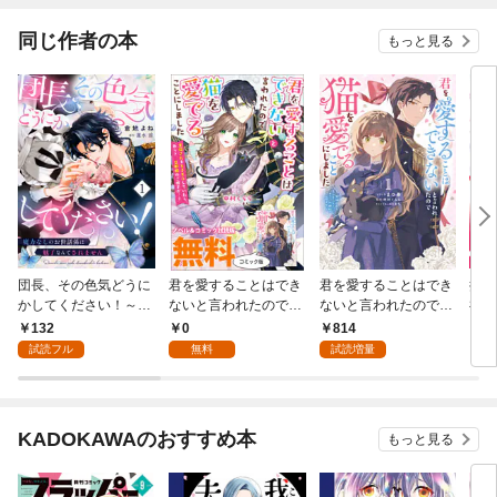
同じ作者の本
もっと見る
団長、その色気どうに
君を愛することはでき
君を愛することはでき
捨て
かしてください！～魔
ないと言われたので猫
ないと言われたので猫
神の
力なしのお世話係は魅
を愛でることにしまし
を愛でることにしまし
132
0
814
7
了なんてされません～
た 黒猫さんをもふも
た 黒猫さんをもふも
試読フル
無料
試読増量
１
ふしていたら、あら？
ふしていたら、あら？
旦那様のご様子
旦那様のご様子
が…？ ノベル&コミ
が…？: 1【電子限定描
ック試読版
き下ろし付き】
KADOKAWAのおすすめ本
もっと見る