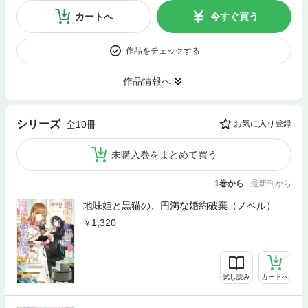
カートへ
今すぐ買う
作品をチェックする
作品情報へ
シリーズ
全10冊
お気に入り登録
未購入巻をまとめて買う
1巻から
|
最新刊から
地味姫と黒猫の、円満な婚約破棄（ノベル）
1,320
試し読み
カートへ