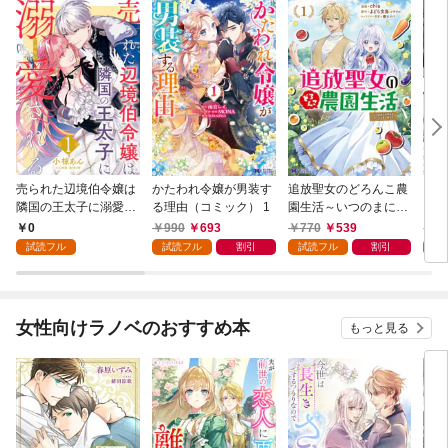
売られた辺境伯令嬢は
かたわれ令嬢が男装す
追放聖女のどろんこ農
ミイ
隣国の王太子に溺愛さ
る理由（コミック） 1
園生活～いつのまにか
れる 1
隣国を救ってしまいま
0
990
693
770
539
7
した～（コミック） 1
試読フル
試読フル
割引
試読フル
割引
試
女性向けラノベのおすすめ本
もっと見る