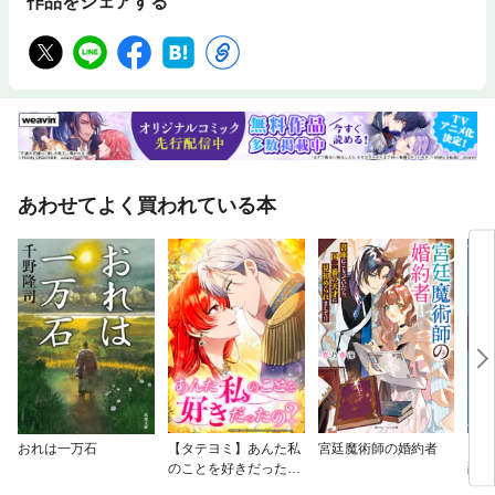
作品をシェアする
あわせてよく買われている本
おれは一万石
【タテヨミ】あんた私
宮廷魔術師の婚約者
【単
のことを好きだった
爵夫
の？
をお