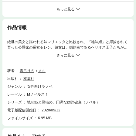
もっと見る
作品情報
絶世の美女と謳われる妹マリエッタと比較され、『地味姫』と揶揄されて
育った公爵家の長女セレン。彼女は、婚約者であるヘリオス王子たちが
「マリエッタを正妃にすべき」と話しているのを聞いてしまう。セレン
は、特別待遇の特級魔術師になることで妃になる運命を避けようと、『氷
の魔術師団長』ヴィオルから借り受けた使い魔の黒猫と一緒に、円満な婚
約解消を目指すことに。
著者
真弓りの
まち
出版社
双葉社
ジャンル
女性向けラノベ
レーベル
Mノベルスｆ
シリーズ
地味姫と黒猫の、円満な婚約破棄（ノベル）
電子版配信開始日
2020/09/12
ファイルサイズ
6.95 MB