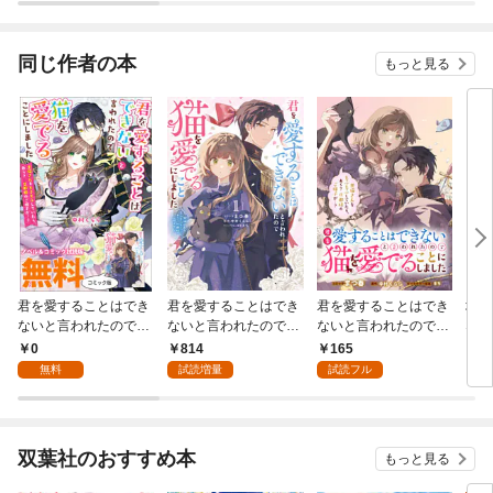
COM
同じ作者の本
もっと見る
君を愛することはでき
君を愛することはでき
君を愛することはでき
地味
ないと言われたので猫
ないと言われたので猫
ないと言われたので猫
な婚
を愛でることにしまし
を愛でることにしまし
を愛でることにしまし
0
814
165
1,
た 黒猫さんをもふも
た 黒猫さんをもふも
た 黒猫さんをもふも
無料
試読増量
試読フル
ふしていたら、あら？
ふしていたら、あら？
ふしていたら、あら？
旦那様のご様子
旦那様のご様子
旦那様のご様子
が…？ ノベル&コミ
が…？: 1【電子限定描
が…？ 【連載版】: 1
ック試読版
き下ろし付き】
双葉社のおすすめ本
もっと見る