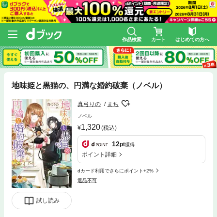
作品検索
カート
はじめての方へ
地味姫と黒猫の、円満な婚約破棄（ノベル）
真弓りの
まち
ノベル
1,320
(税込)
12
pt
獲得
ポイント詳細
dカード利用でさらにポイント+2%
返品不可
試し読み