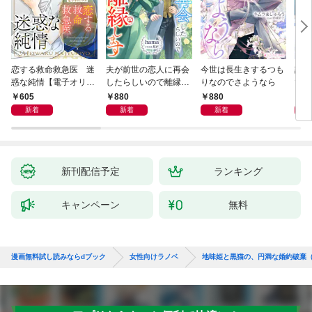
恋する救命救急医 迷
夫が前世の恋人に再会
今世は長生きするつも
話し
惑な純情【電子オリジ
したらしいので離縁し
りなのでさようなら
でし
ナル】
ます
605
880
880
1,
新着
新着
新着
新刊配信予定
ランキング
キャンペーン
無料
漫画無料試し読みならdブック
女性向けラノベ
地味姫と黒猫の、円満な婚約破棄