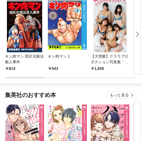
キン肉マン 四次元殺法
キン肉マン 1
【大増量】クララプロ
【デ
殺人事件
ダクション写真集「私
たま
たちクララプロダクシ
な最
814
543
1,650
1,
ョン」
集英社のおすすめ本
もっと見る