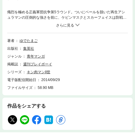
熾烈を極める正義軍団抗争第5ラウンド。ついにベールを脱いだ再生アシ
ュラマンの圧倒的な強さを前に、ケビンマスクとスカーフェイスは防戦一
方。なんとか究極技を放ったスカーだったが、逆に究極技をくらってしま
う。そして今、満身創痍のスカーに非情の魔の手が―!?
著者
ゆでたまご
出版社
集英社
ジャンル
青年マンガ
掲載誌
週刊プレイボーイ
シリーズ
キン肉マンII世
電子版配信開始日
2014/09/29
ファイルサイズ
58.90 MB
作品をシェアする