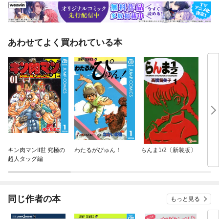
あわせてよく買われている本
キン肉マンII世 究極の
わたるがぴゅん！
らんま1/2〔新装版〕
新九
超人タッグ編
同じ作者の本
もっと見る