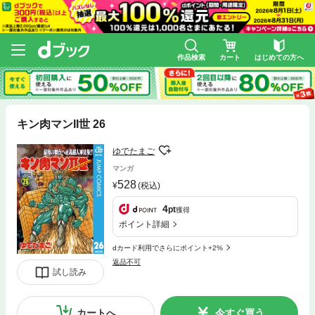
作品検索
カート
はじめての方へ
キン肉マンII世 26
ゆでたまご
マンガ
528
(税込)
4
pt
獲得
ポイント詳細
dカード利用でさらにポイント+2%
返品不可
試し読み
カートへ
今すぐ買う