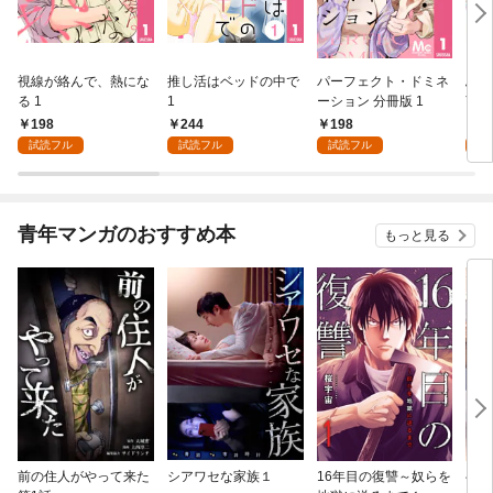
視線が絡んで、熱にな
推し活はベッドの中で
パーフェクト・ドミネ
ふし
る 1
1
ーション 分冊版 1
言っ
198
244
198
2
試読フル
試読フル
試読フル
試
青年マンガのおすすめ本
もっと見る
前の住人がやって来た
シアワセな家族１
16年目の復讐～奴らを
ベイ