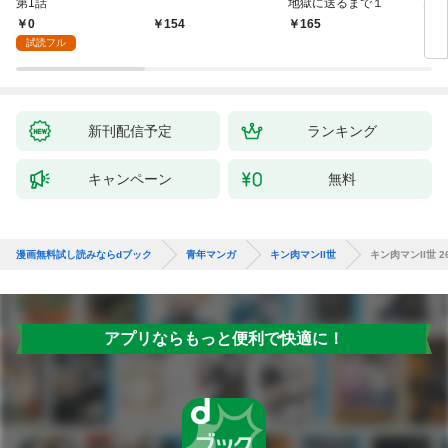
第1話
地獄に送るまで１
エブ
版】
0
154
165
2
試読フル
新刊配信予定
ランキング
キャンペーン
無料
漫画無料試し読みならdブック
青年マンガ
キン肉マンII世
キン肉マンII世 2
アプリならもっと便利で快適に！