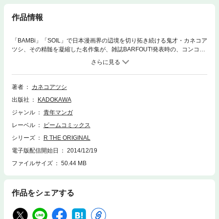
作品情報
「BAMBi」「SOIL」で日本漫画界の辺境を切り拓き続ける鬼才・カネコア
ツシ、その精髄を凝縮した名作集が、雑誌BARFOUT!発表時の、コンコル
ド・グラフィックスによる暴走デザインを再現した完全カラーバージョン
で、キュート＆ウルトラポップに、驚愕の文庫が電子化！
著者
カネコアツシ
出版社
KADOKAWA
ジャンル
青年マンガ
レーベル
ビームコミックス
シリーズ
R THE ORIGINAL
電子版配信開始日
2014/12/19
ファイルサイズ
50.44 MB
作品をシェアする