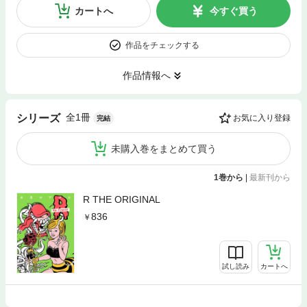
カートへ
今すぐ買う
作品をチェックする
作品情報へ
全1冊
シリーズ
お気に入り登録
完結
未購入巻をまとめて買う
1巻から
|
最新刊から
R THE ORIGINAL
836
試し読み
カートへ