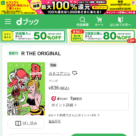
作品検索
カート
はじめての方へ
R THE ORIGINAL
最新刊
完結
カネコアツシ
マンガ
836
(税込)
7
pt
獲得
ポイント詳細
dカード利用でさらにポイント+2%
返品不可
試し読み