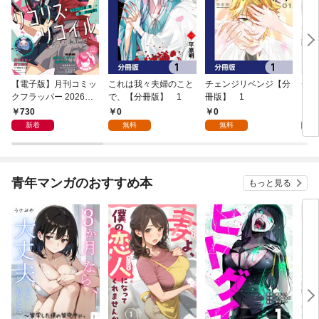
【電子版】月刊コミッ
これは我々夫婦のこと
チェンジリベンジ【分
チェ
クフラッパー 2026年9
で、【分冊版】 1
冊版】 1
月号
730
0
0
7
新着
無料
無料
試
青年マンガのおすすめ本
もっと見る