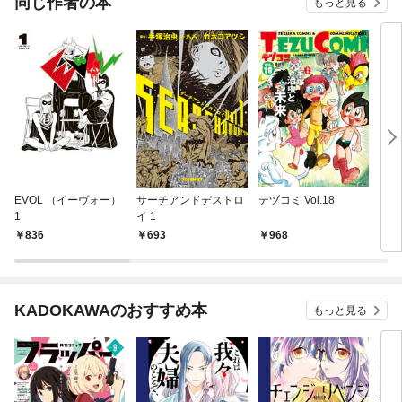
同じ作者の本
もっと見る
EVOL （イーヴォー）
サーチアンドデストロ
テヅコミ Vol.18
３ツ
1
イ 1
836
693
968
1,
KADOKAWAのおすすめ本
もっと見る