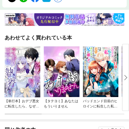
あわせてよく買われている本
【単行本】おデブ悪女
【タテヨミ】あなたは
バッドエンド目前のヒ
【タ
に転生したら、なぜか
もういりません
ロインに転生した私、
リ〜
ラスボス王子様に執着
今世では恋愛するつも
されています
りがチートな兄が離し
てくれません！？@C
OMIC