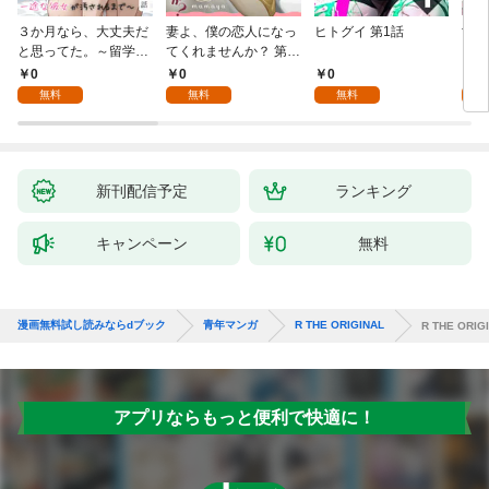
３か月なら、大丈夫だ
妻よ、僕の恋人になっ
ヒトグイ 第1話
世界
と思ってた。～留学し
てくれませんか？ 第1
レベ
た僕の留守中に、一途
話
0
0
0
0
な彼女が汚されるまで
無料
無料
無料
～ 1話
新刊配信予定
ランキング
キャンペーン
無料
漫画無料試し読みならdブック
青年マンガ
R THE ORIGINAL
R THE ORIG
アプリならもっと便利で快適に！