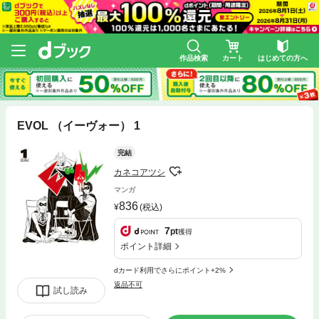
作品検索
カート
はじめての方へ
EVOL （イーヴォー） 1
完結
カネコアツシ
マンガ
836
(税込)
7
pt
獲得
ポイント詳細
dカード利用でさらにポイント+2%
返品不可
試し読み