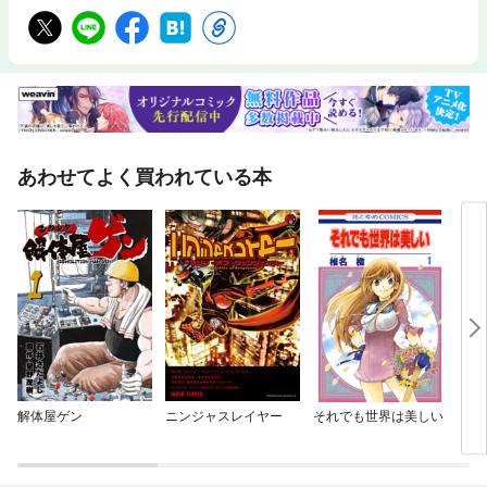
あわせてよく買われている本
解体屋ゲン
ニンジャスレイヤー
それでも世界は美しい
ドラ