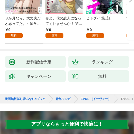
３か月なら、大丈夫だ
妻よ、僕の恋人になっ
ヒトグイ 第1話
世界
と思ってた。～留学し
てくれませんか？ 第1
レベ
た僕の留守中に、一途
話
0
0
0
0
な彼女が汚されるまで
無料
無料
無料
～ 1話
新刊配信予定
ランキング
キャンペーン
無料
漫画無料試し読みならdブック
青年マンガ
EVOL （イーヴォー）
EVOL 
アプリならもっと便利で快適に！