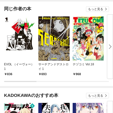
同じ作者の本
もっと見る
EVOL （イーヴォー）
サーチアンドデストロ
テヅコミ Vol.18
３ツ
1
イ 1
836
693
968
1,
KADOKAWAのおすすめ本
もっと見る