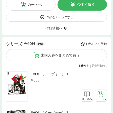
カートへ
今すぐ買う
作品をチェックする
作品情報へ
全10冊
シリーズ
お気に入り登録
完結
未購入巻をまとめて買う
1巻から
|
最新刊から
EVOL （イーヴォー） 1
836
試し読み
カートへ
EVOL （イーヴォー） 2