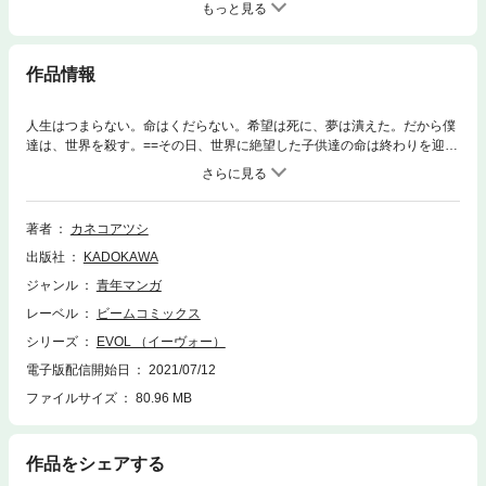
もっと見る
作品情報
人生はつまらない。命はくだらない。希望は死に、夢は潰えた。だから僕
達は、世界を殺す。==その日、世界に絶望した子供達の命は終わりを迎え
るはずだった。不幸にも自殺は未遂に終わり、一命を取り留めた３人の少
年少女。病院で目を覚ますと彼らの身には、不思議な「異能力」が宿って
いた。その力は「ヒーロー」と呼ばれる、血統でのみ継がれる「正義の味
方」しか持ち得ないはずのものだったーー。==居場所のない僕達が、世界
著者
カネコアツシ
に叛逆を始める。新感覚ダークヒーロー・ジュブナイル、１・２巻同時発
出版社
KADOKAWA
売。超厚【276ページ】で開幕。==●カネコアツシ ビームコミックス好評
既刊●［デスコ］全７巻［Wet Moon］全３巻［SOIL］全11巻［BAMBi re
ジャンル
青年マンガ
modeled］全６巻●コミックビーム 公式ツイッター●@COMIC_BEAM
レーベル
ビームコミックス
シリーズ
EVOL （イーヴォー）
電子版配信開始日
2021/07/12
ファイルサイズ
80.96 MB
作品をシェアする