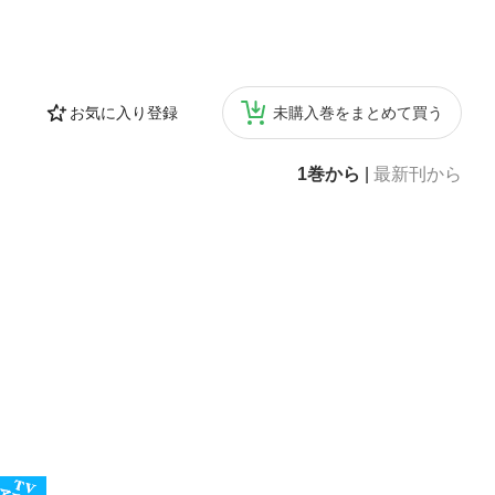
お気に入り登録
未購入巻をまとめて買う
1巻から
|
最新刊から