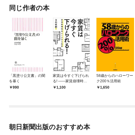
同じ作者の本
「黒塗り公文書」の闇
家賃は今すぐ下げられ
58歳からのハローワー
を暴く
る! ——家賃崩壊時代
ク200％活用術
にトクする知恵
990
1,100
1,650
朝日新聞出版のおすすめ本