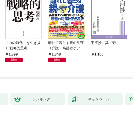
「力の時代」を生き抜
離れて暮らす親の見守
平河抄 其ノ壱
く 戦略的思考
り介護 高齢者ケアの
専門家が教える最善の
1,899
1,848
1,100
対策Q＆A大全
新着
新着
ランキング
キャンペーン