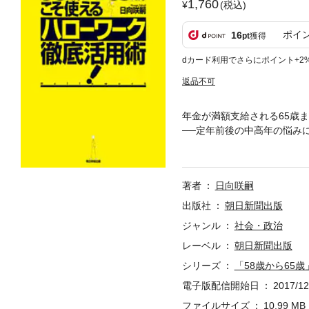
1,760
(税込)
ポイ
16
pt
獲得
dカード利用でさらにポイント+2
返品不可
年金が満額支給される65歳
──定年前後の中高年の悩み
い中高年が頼れるのは、ハロ
とに、タダで誰でも使えるハ
れるハローワークだが、その
著者
日向咲嗣
のと思っていたら損をする！
出版社
朝日新聞出版
ジャンル
社会・政治
レーベル
朝日新聞出版
シリーズ
「58歳から65
電子版配信開始日
2017/12
ファイルサイズ
10.99 MB