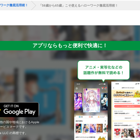
ーワーク徹底活用術！
「58歳から65歳」こそ使えるハローワーク徹底活用術！
アプリならもっと便利で快適に！
の他の国や地域におけるApple
c.のサービスマークです。
ogle LLC の商標です。