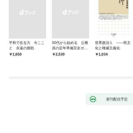
平和で在る力 今ここ
50代から始める 公務
世界政治１ ――民主
と 永遠の挑戦
員の定年準備完全ガイ
化と権威主義化
ド
￥1,650
￥2,530
1,034
新刊配信予定