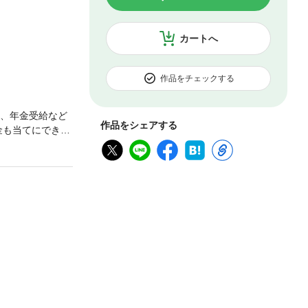
カートへ
作品をチェックする
険、年金受給など
作品をシェアする
金も当てにできな
多くの実話をも
にくいとも言わ
ークは若者のも