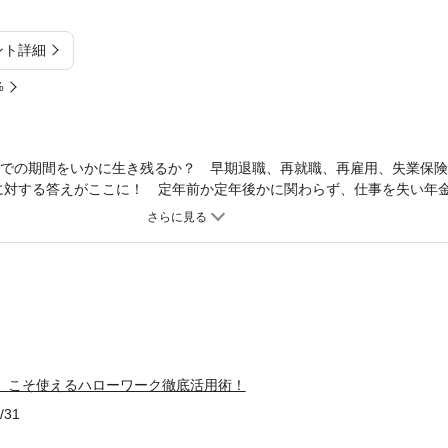
ント詳細
%
までの期間をいかに生き残るか？ 早期退職、再就職、再雇用、失業保
に対する答えがここに！ 定年前か定年後かに関わらず、仕事を失い年
ーワークしかない！ 退職前の心構えから再就職先の見つけ方まで、数
ローワークを徹底活用する方法を懇切丁寧に解説する。中高年には使い
使い方・ノウハウを知っておけば、いざというときも安心！ ハローワ
 低年金・高失業率時代に備えるテクニックがわかる。
歳」こそ使えるハローワーク徹底活用術！
/31