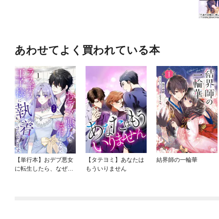
あわせてよく買われている本
【単行本】おデブ悪女
【タテヨミ】あなたは
結界師の一輪華
に転生したら、なぜか
もういりません
ラスボス王子様に執着
されています