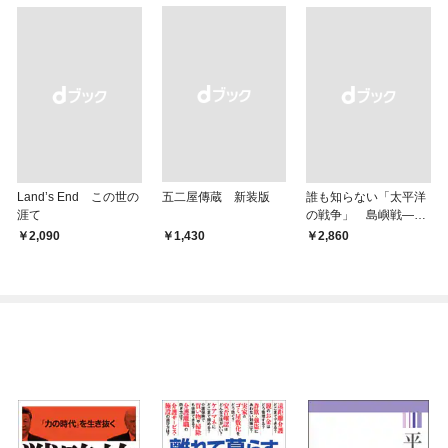
Land’s End この世の
五二屋傳蔵 新装版
誰も知らない「太平洋
涯て
の戦争」 島嶼戦――
マッカーサーとの激闘
￥2,090
￥1,430
￥2,860
の真実