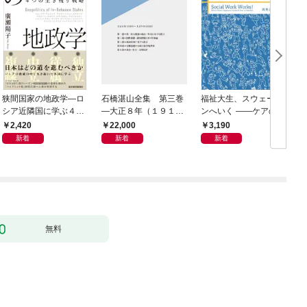
狭間国家の地政学―ロ
石橋湛山全集 第三巻
福祉大生、スウェーデ
シア近隣国に学ぶ４つ
―大正８年（１９１
ンへいく ――ケアのそ
の生き残り戦略
９）－大正９年（１９
の先へ――15人が見た
2,420
22,000
3,190
２０）
民主主義の景色――
新着
新着
新着
無料