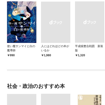
使い魔サンマイと白の
人にはどれほどの本が
平成猿蟹合戦図 新装
魔導師
いるか
版
990
￥1,980
￥1,320
社会・政治のおすすめ本