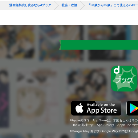
漫画無料試し読みならdブック
社会・政治
「58歳から65歳」こそ使えるハロ
Appleのロゴ、App Storeは、米国もしくはそ
Inc.の商標です。App Storeは、Apple In
Google Play および Google Play ロゴは Go