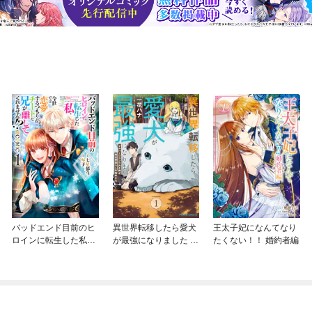
バッドエンド目前のヒ
異世界転移したら愛犬
王太子妃になんてなり
ロインに転生した私、
が最強になりました ～
たくない！！ 婚約者編
今世では恋愛するつも
シルバーフェンリルと
りがチートな兄が離し
俺が異世界暮らしを始
てくれません！？@C
めたら～ THE COMIC
OMIC