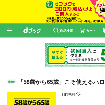
作品検索
カート
「58歳から65歳」こそ使えるハ
最新刊
日向咲嗣