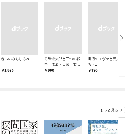
老いのみちしるべ
司馬遼太郎と三つの戦
川辺のエヴァと異人た
争 戊辰・日露・太平
ち（1）
洋
￥1,980
￥990
￥880
￥
もっと見る