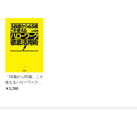
「58歳から65歳」こそ
使えるハローワーク徹
底活用術！
1,760