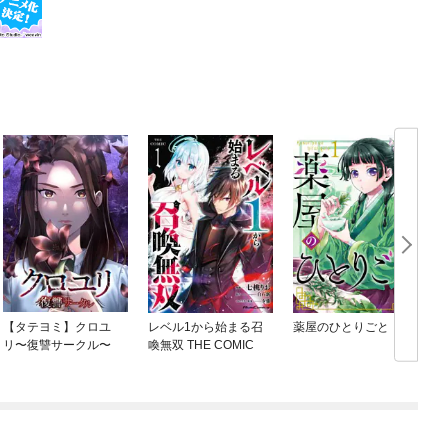
【タテヨミ】クロユ
レベル1から始まる召
薬屋のひとりごと
リ〜復讐サークル〜
喚無双 THE COMIC