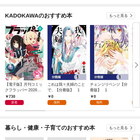
KADOKAWAのおすすめ本
もっと見る
【電子版】月刊コミッ
これは我々夫婦のこと
チェンジリベンジ【分
チェ
クフラッパー 2026年9
で、【分冊版】 1
冊版】 1
月号
730
0
0
7
新着
無料
無料
試
暮らし・健康・子育てのおすすめ本
もっと見る