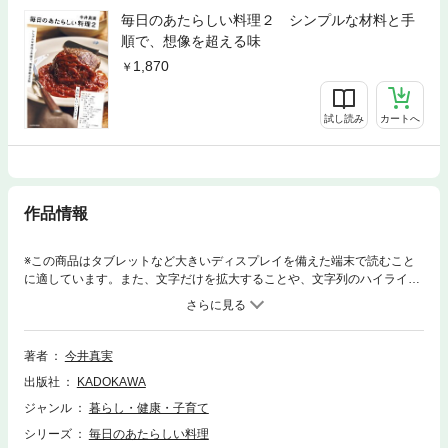
毎日のあたらしい料理２ シンプルな材料と手
順で、想像を超える味
1,870
試し読み
カートへ
作品情報
※この商品はタブレットなど大きいディスプレイを備えた端末で読むこと
に適しています。また、文字だけを拡大することや、文字列のハイライ
ト、検索、辞書の参照、引用などの機能が使用できません。noteをはじ
め、SNSでも大反響。企業からのオファーも絶えない人気料理家・今井真
実による待望の初レシピ本です。簡単だけど手抜きじゃない。手抜きじゃ
ないけど疲れない！ 身近な材料が、少しだけ珍しい組み合わせや手順
著者
今井真実
で、ぐっとときめく一皿に。大きな話題を呼んだ「30年間作り続けてたど
出版社
KADOKAWA
り着いた 最後のカルボナーラ」をはじめ、書き下ろしのレシピも収録。メ
インも、副菜も、おつまみも。キッチンに立つのが楽しみになるあたらし
ジャンル
暮らし・健康・子育て
い料理で、毎日「おいしい」が止まらない！＜収録内容＞１章 主役のお
シリーズ
毎日のあたらしい料理
肉とお魚は、思い込みをやめて身軽に２章 思いもよらない掛け合わせに