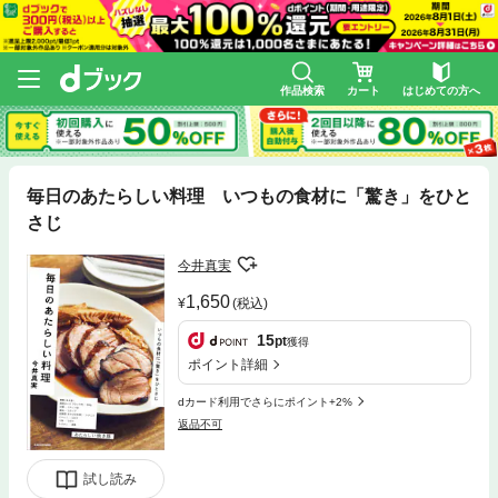
作品検索
カート
はじめての方へ
毎日のあたらしい料理 いつもの食材に「驚き」をひと
さじ
今井真実
1,650
(税込)
15
pt
獲得
ポイント詳細
dカード利用でさらにポイント+2%
返品不可
試し読み