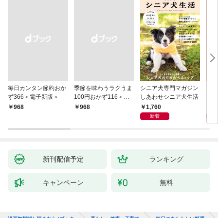
毎日カンタン節約おか
季節を味わうラクうま
シニア犬専門マガジン
アイ
ず366＜電子新版＞
100円おかず116＜電
しあわせシニア犬生活
ピ 
子新版＞
しも
1,760
1,
￥968
￥968
新着
新刊配信予定
ランキング
キャンペーン
無料