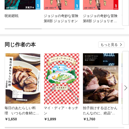
呪術廻戦
ジョジョの奇妙な冒険
ジョジョの奇妙な冒険
ひっ
第8部 ジョジョリオン
第8部 ジョジョリオン
カラー版
同じ作者の本
もっと見る
毎日のあたらしい料
マイ・ディア・キッチ
拍子抜けするほどかん
料理
理 いつもの食材に
ン
たんなのに、絶品“常
キッ
「驚き」をひとさじ
備にく” 低温オーブン
1,650
1,899
1,760
1,
の肉料理