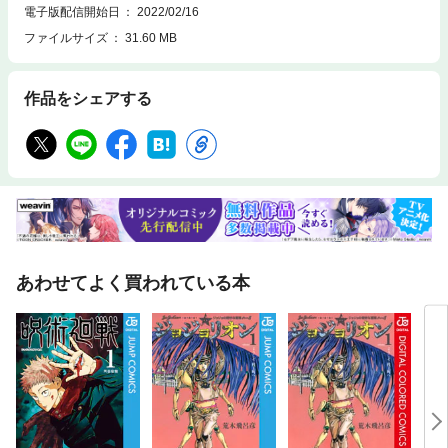
驚く、絶品おかず３章 あと１品の副菜は「１食材」をぜいたくに生かし
電子版配信開始日
2022/02/16
て４章 何度だって作りたい、楽しくて嬉しい麺とご飯
ファイルサイズ
31.60 MB
作品をシェアする
あわせてよく買われている本