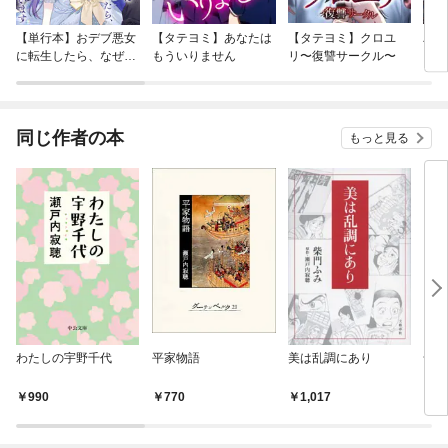
【単行本】おデブ悪女
【タテヨミ】あなたは
【タテヨミ】クロユ
バッ
に転生したら、なぜか
もういりません
リ〜復讐サークル〜
ロイ
ラスボス王子様に執着
今世
されています
りが
てく
OMI
同じ作者の本
もっと見る
わたしの宇野千代
平家物語
美は乱調にあり
命日
990
770
1,017
1,