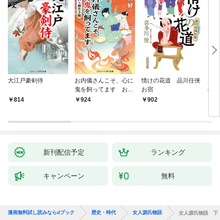
大江戸豪剣侍
お内儀さんこそ、心に
情けの花道 品川任侠
必殺
鬼を飼ってます おけ
お宿
の弦
いの戯作手帖
814
924
902
8
新刊配信予定
ランキング
キャンペーン
無料
漫画無料試し読みならdブック
歴史・時代
女人源氏物語
女人源氏物語 下