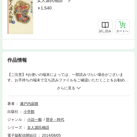
女人源氏物語 下
1,540
試し読み
カートへ
作品情報
【ご注意】※お使いの端末によっては、一部読みづらい場合がございま
す。お手持ちの端末で立ち読みファイルをご確認いただくことをお勧めし
ます。女三の宮、宇治の大君・中の君、浮舟など、主だった女性たちの登
場で、物語はいよいよ佳境へ。光源氏に愛された多くの女性に焦点をあ
て、彼女らの心情を一人称でつづる千年を隔てた恋愛小説の競作。※この
商品は紙の書籍のページを画像にした電子書籍です。文字サイズだけを拡
著者
瀬戸内寂聴
大・縮小することはできませんので、予めご了承ください。 試し読みファ
出版社
小学館
イルにより、ご購入前にお手持ちの端末での表示をご確認ください。
ジャンル
小説一般
歴史・時代
シリーズ
女人源氏物語
電子版配信開始日
2014/08/05