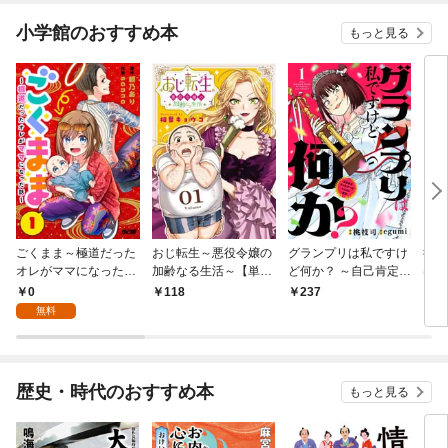
小学館のおすすめ本
もっと見る
ごくまま～極道だった
おじ転生～悪役令嬢の
グランプリは私ですけ
後宮
オレがママになった話
加齢なる生活～【単
ど何か？ ～自己肯定モ
は謎
～【単話】（１）
話】（１）
ンスターのミスコン無
（１
0
118
237
2
双～【単話】（１）
無料
歴史・時代のおすすめ本
もっと見る