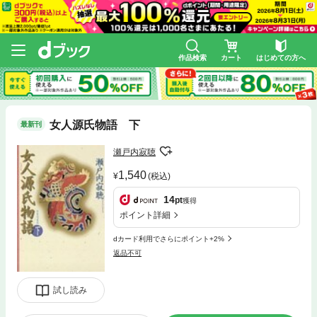
作品検索
カート
はじめての方へ
女人源氏物語 下
最新刊
瀬戸内寂聴
1,540
(税込)
14
pt
獲得
ポイント詳細
dカード利用でさらにポイント+2%
返品不可
試し読み