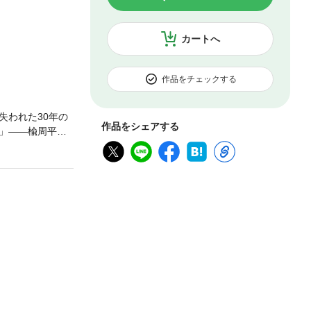
カートへ
作品をチェックする
失われた30年の
作品をシェアする
」――楡周平
の失敗は、すべ
ていた。「た
）舞台はメガバ
の仁義なき権力闘
ループの広報部
性を嗅ぎ取る。
券との再編、バ
め、メガバンク