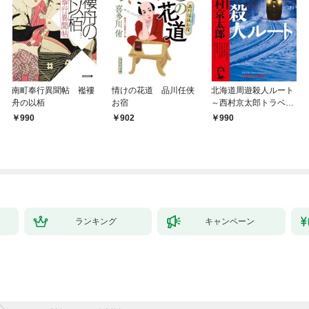
南町奉行異聞帖 襤褸
情けの花道 品川任侠
北海道周遊殺人ルート
舟の以栢
お宿
～西村京太郎トラベル
ミステリー・セレクシ
990
902
990
ョン（1）～
ランキング
キャンペーン