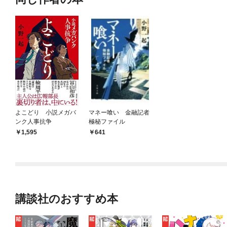
よこどり 小説メガバ
マネー喰い 金融記者
ンク人事抗争
極秘ファイル
1,595
641
講談社のおすすめ本