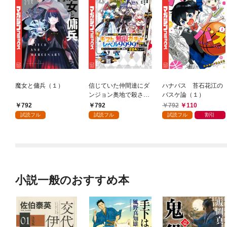
魔女と傭兵（１）
信じていた仲間達にダ
ハナバス 苔石花江の
ンジョン奥地で殺され
バスケ論（１）
かけたがギフト『無限
792
792
792
110
ガチャ』でレベル９９
試読フル
試読フル
試読フル
割引
９９の仲間達を手に入
れて元パーティーメン
バーと世界に復讐＆
『ざまぁ！』します！
（１）
小説一般のおすすめ本