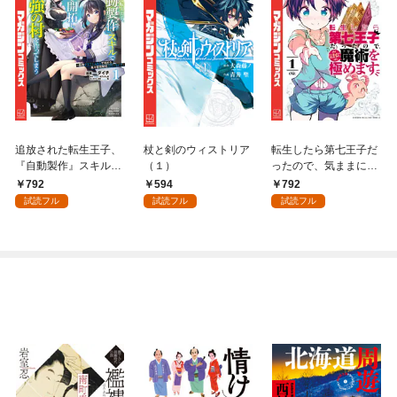
追放された転生王子、
杖と剣のウィストリア
転生したら第七王子だ
『自動製作』スキルで
（１）
ったので、気ままに魔
領地を爆速で開拓し最
術を極めます（１）
792
594
792
強の村を作ってしまう
試読フル
試読フル
試読フル
～最強クラフトスキル
で始める、楽々領地開
拓スローライフ～
（１）