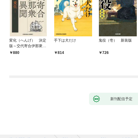
変化（へんげ） 決定
手下は犬だけ
鬼役（壱） 新装版
版～交代寄合伊那衆異
聞（1）～
880
814
726
新刊配信予定