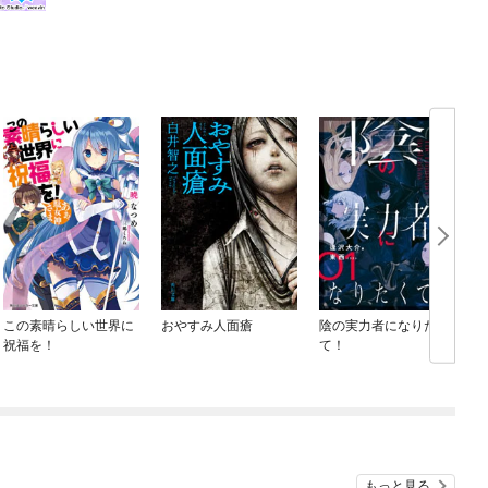
この素晴らしい世界に
おやすみ人面瘡
陰の実力者になりたく
祝福を！
て！
(
もっと見る