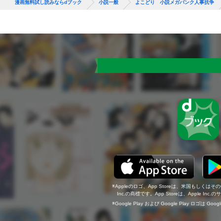
漫画無料試し読みならdブック
小説一般
よこどり 小説メガバンク人事抗争
Appleのロゴ、App Storeは、米国もしくはそ
Inc.の商標です。App Storeは、Apple In
Google Play および Google Play ロゴは Go