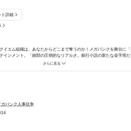
ント詳細
%
クイエム組織は、あなたからどこまで奪うのか！メガバンクを舞台に「
テインメント。「細部の圧倒的なリアルさ。銀行小説の新たな金字塔だ
君の手柄は、すべて私の手柄にする。いいな」「はっ」「それから、私
おきな執務机の前に寺田を立たせたまま、椅子の背に悠然と身体を預け
も、君の部下に同じようにやればいい。それが銀行だ」（引用ここまで
裏切り者は、中(なか)にいる！元共同通信日銀キャップが書く巨大銀行
に立っているのは、誰か――【ストーリー】ＡＧ住永フィナンシャルグ
タビュー中に社長の竜崎太一郎が漏らした一言から、自らの出世の可能
服従する寺田は、経営難に転落した大手不動産をめぐる情報戦や大手証
メガバンク人事抗争
談役の人事抗争…と次々に訪れる難題に直面。掟破りの手段へと手を染
れていく。
/14