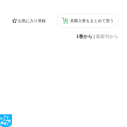
お気に入り登録
未購入巻をまとめて買う
1巻から
|
最新刊から