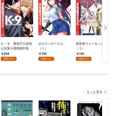
Ｋ－９ 警視庁公安部
ギルティサークル
異世界ウォーキング
公安第９課異能対策係
（１）
（１）
（１）
594
792
792
試読フル
試読フル
試読フル
もっと見る