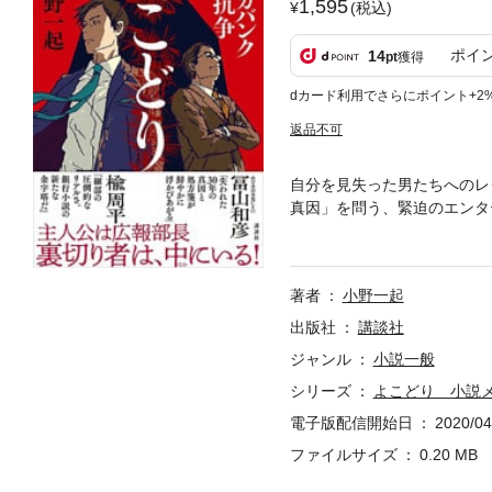
1,595
(税込)
ポイ
14
pt
獲得
dカード利用でさらにポイント+2
返品不可
自分を見失った男たちへのレ
真因」を問う、緊迫のエンタ
【プロローグより】「まず、
て君のせいにする」竜崎はお
だ、心配する必要はない。君
著者
小野一起
ンク、主人公は広報部長――
争息をのむ裏切りの連続最後
出版社
講談社
長、寺田俊介は記者とのイン
ジャンル
小説一般
吸い寄せられるように竜崎に
シリーズ
よこどり 小説
ランスシートの膿、竜崎と相
を覆う深い闇へと足を踏み入
電子版配信開始日
2020/04
ファイルサイズ
0.20 MB