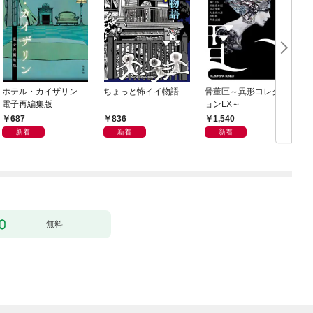
ホテル・カイザリン
ちょっと怖イイ物語
骨董匣～異形コレクシ
電子再編集版
ョンLX～
687
836
1,540
新着
新着
新着
無料