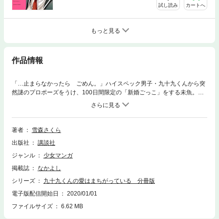
試し読み
カートへ
もっと見る
作品情報
「…止まらなかったら ごめん。」ハイスペック男子・九十九くんから突
然謎のプロポーズをうけ、100日間限定の「新婚ごっこ」をする未魚。次
第に惹かれていき、ついに2人は両思いに！ 九十九くんからの愛は、も
う優しいキスだけでは止まらなくて…!?【第5話を収録】
著者
雪森さくら
出版社
講談社
ジャンル
少女マンガ
掲載誌
なかよし
シリーズ
九十九くんの愛はまちがっている 分冊版
電子版配信開始日
2020/01/01
ファイルサイズ
6.62 MB