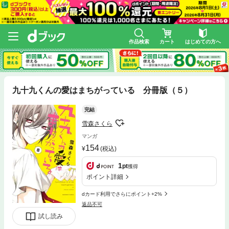
作品検索
カート
はじめての方へ
九十九くんの愛はまちがっている 分冊版（５）
完結
雪森さくら
マンガ
154
(税込)
1
pt
獲得
ポイント詳細
dカード利用でさらにポイント+2%
返品不可
試し読み