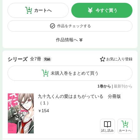
カートへ
今すぐ買う
作品をチェックする
作品情報へ
全7冊
シリーズ
お気に入り登録
完結
未購入巻をまとめて買う
1巻から
|
最新刊から
九十九くんの愛はまちがっている 分冊版
（１）
154
試し読み
カートへ