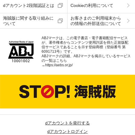
dアカウント2段階認証とは
Cookieの利用について
海賊版に関する取り組みに
お客さまのご利用端末から
ついて
の情報の外部送信について
ABJマークは、この電子書店・電子書籍配信サービス
が、著作権者からコンテンツ使用許諾を得た正規版配
信サービスであることを示す登録商標（登録番号 第
6091713号）です。
ABJマークの詳細、ABJマークを掲示しているサービス
の一覧はこちら
→
https://aebs.or.jp/
dアカウントを発行する
dアカウントログイン