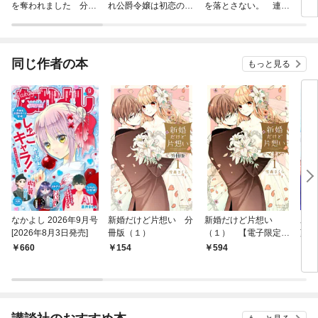
を奪われました 分冊
れ公爵令嬢は初恋の王
を落とさない。 連載
版
太子に娶られる
版
同じ作者の本
もっと見る
なかよし 2026年9月号
新婚だけど片想い 分
新婚だけど片想い
氷菓
[2026年8月3日発売]
冊版（１）
（１） 【電子限定
菓子
描きおろし特典つき】
660
154
594
1