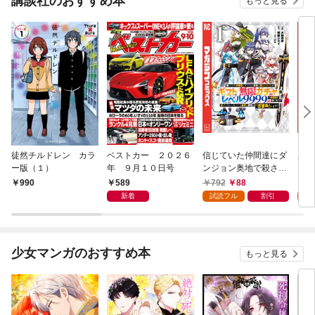
講談社のおすすめ本
もっと見る
徒然チルドレン カラ
ベストカー ２０２６
信じていた仲間達にダ
魔女
ー版（１）
年 ９月１０日号
ンジョン奥地で殺され
かけたがギフト『無限
589
792
88
7
990
ガチャ』でレベル９９
新着
試読フル
割引
試
９９の仲間達を手に入
れて元パーティーメン
バーと世界に復讐＆
『ざまぁ！』します！
少女マンガのおすすめ本
もっと見る
（１）