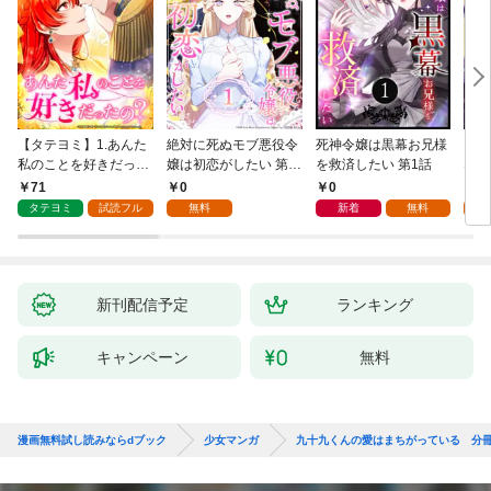
【タテヨミ】1.あんた
絶対に死ぬモブ悪役令
死神令嬢は黒幕お兄様
レベ
私のことを好きだった
嬢は初恋がしたい 第1
を救済したい 第1話
なり
の？
話
71
0
0
0
タテヨミ
試読フル
無料
新着
無料
新刊配信予定
ランキング
キャンペーン
無料
漫画無料試し読みならdブック
少女マンガ
九十九くんの愛はまちがっている 分